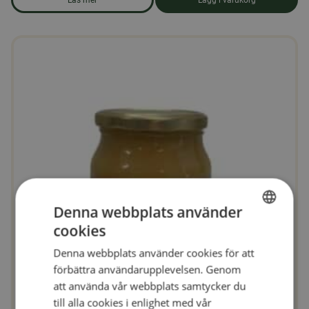
Läs mer
Lägg i varukorg
om produkten Ekologiskt strösocker 25 kg
Denna webbplats använder
cookies
SWEDISH
Denna webbplats använder cookies för att
FINNISH
förbättra användarupplevelsen. Genom
DANISH
att använda vår webbplats samtycker du
till alla cookies i enlighet med vår
NORWEGIAN