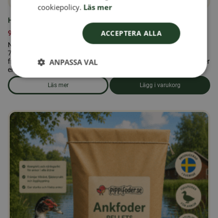
cookiepolicy.
Läs mer
Honung 700 gr. Öxnevåls Gård AB
99,00
kr
ACCEPTERA ALLA
Njut av den äkta smaken av svensk honung i en generös burk om
700 gram. Denna honung är framtagen av bin som samlar nektar
ANPASSA VAL
från svenska blomsterängar, skogar och odlingslandskap, vilket ger
en naturligt rik och välbalanserad smak.
Läs mer
Lägg i varukorg
om produkten Honung 700 gr. Öxnevåls Gård AB