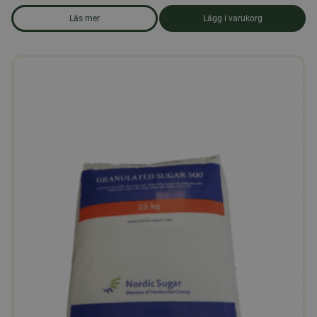
Läs mer
Lägg i varukorg
om produkten Honungslakrits Karameller 100gr