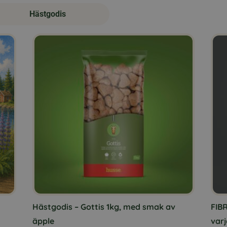
Hästgodis
Den
här
prod
har
flera
varia
De
olik
alte
kan
välj
på
Hästgodis – Gottis 1kg, med smak av
FIB
prod
äpple
var