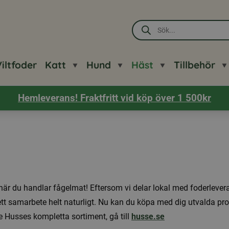
Produktsökning
iltfoder
Katt
Hund
Häst
Tillbehör
Hemleverans! Fraktfritt vid köp över 1 500kr
när du handlar fågelmat! Eftersom vi delar lokal med foderlev
tt samarbete helt naturligt. Nu kan du köpa med dig utvalda pr
 Husses kompletta sortiment, gå till
husse.se