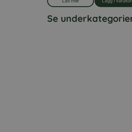
Läs mer
Lägg i varuko
om produkten First Aid Kit | 
Se underkategorie