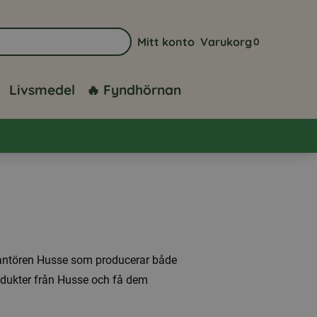
Mitt konto
Varukorg
0
Gå till sidan för mitt konto
Visa din varuk
Livsmedel
🔥 Fyndhörnan
erantören Husse som producerar både
odukter från Husse och få dem