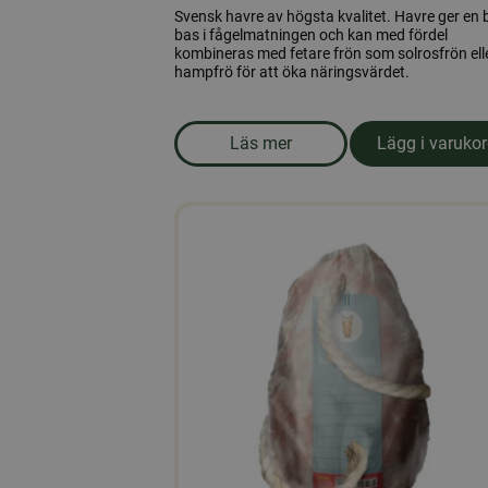
Svensk havre av högsta kvalitet. Havre ger en 
bas i fågelmatningen och kan med fördel
kombineras med fetare frön som solrosfrön ell
hampfrö för att öka näringsvärdet.
Läs mer
Lägg i varuko
om produkten Havre 25kg