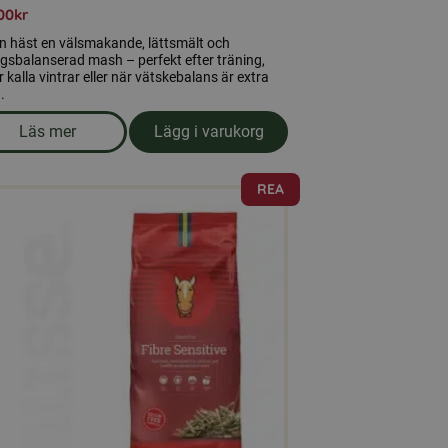
00
kr
n häst en välsmakande, lättsmält och
gsbalanserad mash – perfekt efter träning,
 kalla vintrar eller när vätskebalans är extra
.
Läs mer
Lägg i varukorg
smak av äpple
om produkten FIBRE MASH – Vätska, energi & smak i var
REA
ukten
nter.
a
rnativen