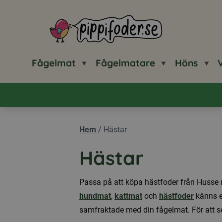
Pippifoder logotyp
Fågelmat
Fågelmatare
Höns
V
Hem
/
Hästar
Hästar
Passa på att köpa hästfoder från Husse 
hundmat
,
kattmat
och
hästfoder
känns e
samfraktade med din fågelmat. För att se