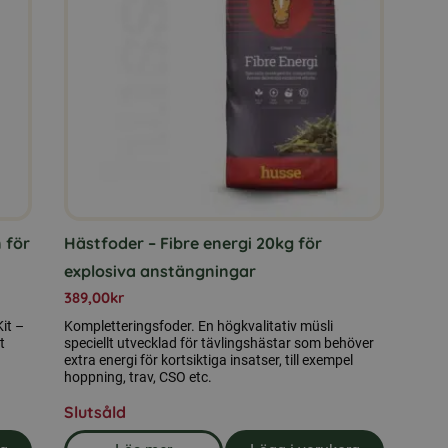
flera
varianter.
De
olika
alternativen
kan
väljas
på
n för
Hästfoder – Fibre energi 20kg för
produktsidan
explosiva anstängningar
389,00
kr
it –
Kompletteringsfoder. En högkvalitativ müsli
t
speciellt utvecklad för tävlingshästar som behöver
extra energi för kortsiktiga insatser, till exempel
hoppning, trav, CSO etc.
Slutsåld