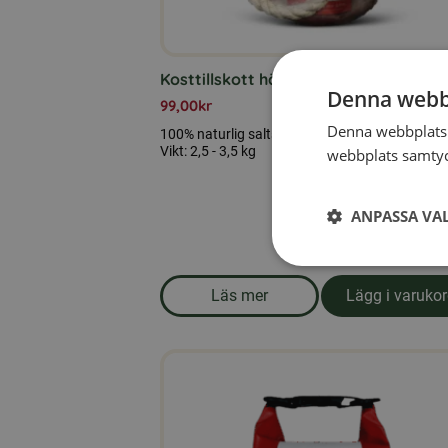
Kosttillskott häst – Himalaya Saltste
Denna webb
99,00
kr
Denna webbplats 
100% naturlig saltsten, utvunnet från Himalay
Vikt: 2,5 - 3,5 kg
webbplats samtyck
ANPASSA VA
Läs mer
Lägg i varuko
om produkten Kosttillskott hä