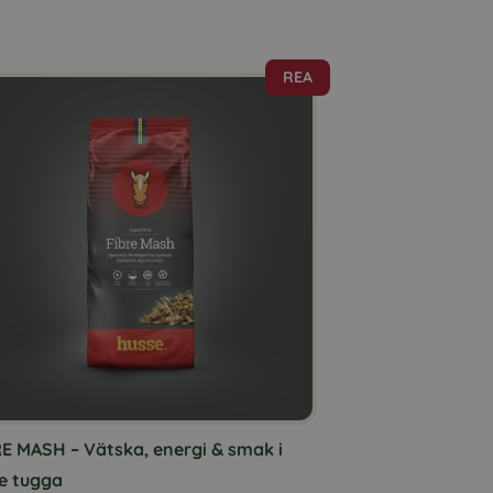
REA
ukten
nter.
a
rnativen
as
RE MASH – Vätska, energi & smak i
uktsidan
je tugga