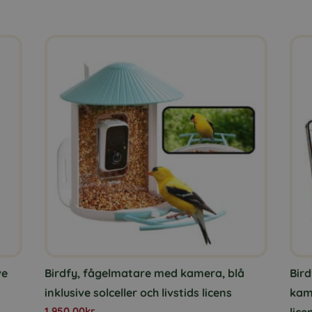
ve
Birdfy, fågelmatare med kamera, blå
Bir
inklusive solceller och livstids licens
kame
1 950,00
kr