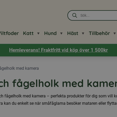
Produktsökning
iltfoder
Katt
Hund
Häst
Tillbehör
Hemleverans! Fraktfritt vid köp över 1 500kr
fågelholk med kamera
ch fågelholk med kame
ch fågelholk med kamera – perfekta produkter för dig som vill
a kan du enkelt se när småfåglarna besöker mataren eller flyttar i