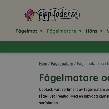
Pippifoder logotyp
Fågelmat
Fågelmatare
Höns
V
Hem
/
Fågelmatare
/
Fågelmatare och 
Fågelmatare o
Upptäck vårt sortiment av fågelmatare o
fågellivet i realtid. Med en inbyggd kamer
surfplattan.