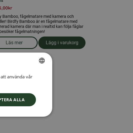
ns
5,00
kr
fy Bamboo, fågelmatare med kamera och
ller! Birdfy Bamboo är en fågelmatare med
rerad kamera där man i realtid kan följa fåglar
besöker fågelmatningen!
Läs mer
Lägg i varukorg
, blå inklusive solceller och livstids licens
om produkten Birdfy Bamboo, fågelmatare med kamera inkl
att använda vår
SWEDISH
FINNISH
DANISH
PTERA ALLA
NORWEGIAN