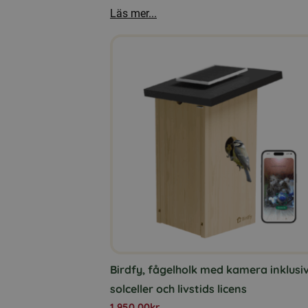
Läs mer...
Birdfy, fågelholk med kamera inklusi
solceller och livstids licens
1 950,00
kr