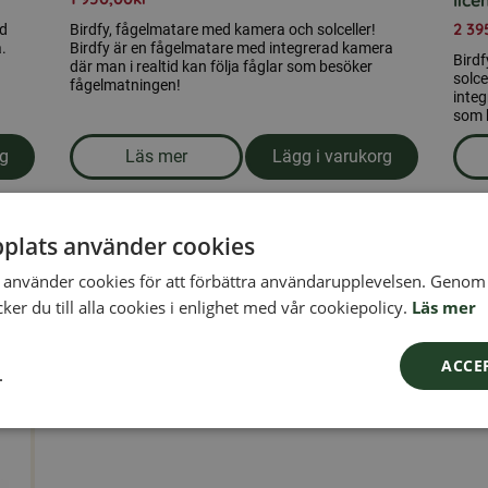
lice
2 39
ed
Birdfy, fågelmatare med kamera och solceller!
.
Birdfy är en fågelmatare med integrerad kamera
Bird
där man i realtid kan följa fåglar som besöker
solce
fågelmatningen!
integ
som 
rg
Läs mer
Lägg i varukorg
 med kamera inklusive solceller och livstids licens
om produkten Birdfy, fågelmatare med kamera
plats använder cookies
använder cookies för att förbättra användarupplevelsen. Genom 
er du till alla cookies i enlighet med vår cookiepolicy.
Läs mer
ACCE
L