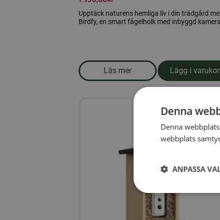
Upptäck naturens hemliga liv i din trädgård m
Birdfy, en smart fågelholk med inbyggd kamera
Läs mer
Lägg i varuko
om produkten Birdfy, fågelholk
Denna webb
Denna webbplats 
webbplats samtyck
ANPASSA VA