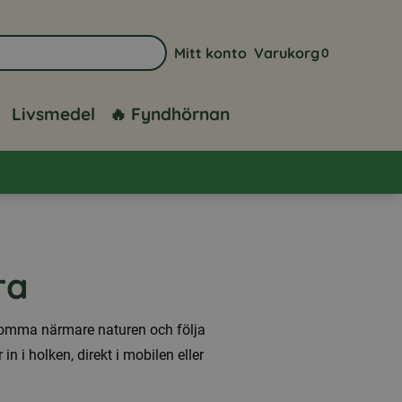
Mitt konto
Varukorg
0
Gå till sidan för mitt konto
Visa din varuk
Livsmedel
🔥 Fyndhörnan
ra
 komma närmare naturen och följa
n i holken, direkt i mobilen eller