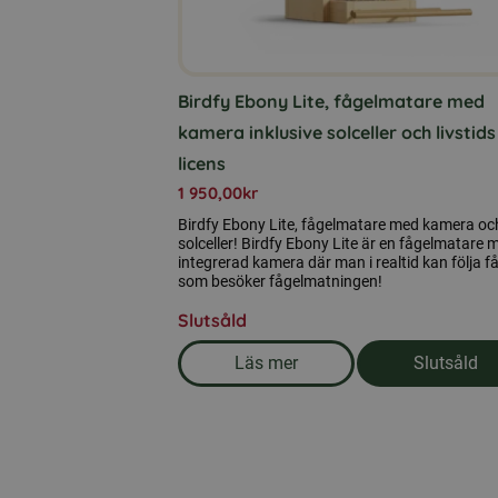
Birdfy Ebony Lite, fågelmatare med
kamera inklusive solceller och livstids
licens
1 950,00
kr
Birdfy Ebony Lite, fågelmatare med kamera oc
solceller! Birdfy Ebony Lite är en fågelmatare 
integrerad kamera där man i realtid kan följa f
som besöker fågelmatningen!
Slutsåld
Läs mer
Slutsåld
om produkten Birdfy Ebony Lit