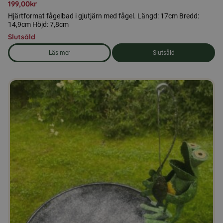
199,00
kr
Hjärtformat fågelbad i gjutjärn med fågel. Längd: 17cm Bredd:
14,9cm Höjd: 7,8cm
Slutsåld
Läs mer
Slutsåld
om produkten Hjärtformat fågelbad i gjutjärn med fågel