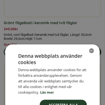
Grönt fågelbad i keramik med två fåglar
249,00
kr
Grönt, runt fågelbad i keramik med två fåglar. Längd: 30,6cm
Bredd: 29,6cm Höjd: 11cm
Slutsåld
Läs mer
Slutsåld
Denna webbplats använder
om produkten Grönt fågelbad i keramik med två fåglar
cookies
SWEDISH
Denna webbplats använder cookies för att
FINNISH
förbättra användarupplevelsen. Genom
DANISH
att använda vår webbplats samtycker du
till alla cookies i enlighet med vår
NORWEGIAN
cookiepolicy.
Läs mer
ACCEPTERA ALLA