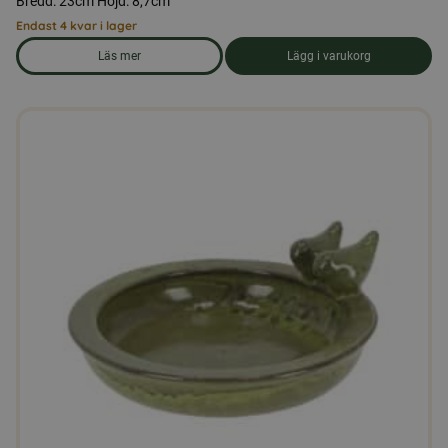
Bredd: 23cm Höjd: 8,7cm
Endast 4 kvar i lager
Läs mer
Lägg i varukorg
om produkten Fågelbad i keramik, formad som två grodor på