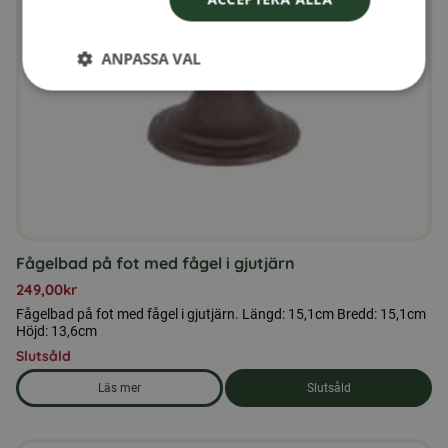
ANPASSA VAL
Fågelbad på fot med fågel i gjutjärn
249,00
kr
Fågelbad på fot med fågel i gjutjärn. Längd: 15,1cm Bredd: 15,1cm
Höjd: 13,6cm
Slutsåld
Läs mer
Slutsåld
om produkten Fågelbad på fot med fågel i gjutjärn