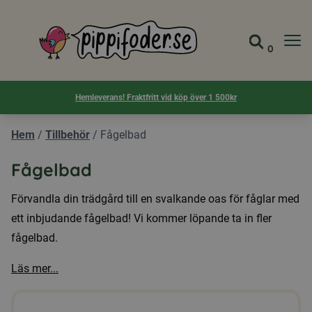
Pippifoder logotyp
0
Gå till 
Visa d
Hemleverans! Fraktfritt vid köp över 1 500kr
Hem
/
Tillbehör
/
Fågelbad
Fågelbad
Förvandla din trädgård till en svalkande oas för fåglar med
ett inbjudande fågelbad! Vi kommer löpande ta in fler
fågelbad.
Läs mer...