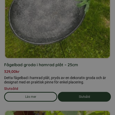
Fågelbad groda i hamrad plåt – 25cm
329,00
kr
Detta fågelbad i hamrad plåt, pryds av en dekorativ groda och är
designat med en praktisk pinne för enkel placering.
Slutsåld
Läs mer
Slutsåld
om produkten Fågelbad groda i hamrad plåt - 25cm