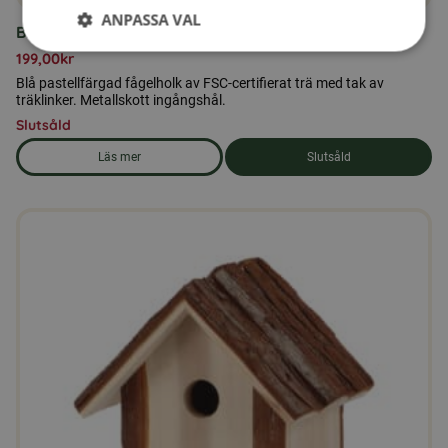
ANPASSA VAL
Blå fågelholk
199,00
kr
Blå pastellfärgad fågelholk av FSC-certifierat trä med tak av
träklinker. Metallskott ingångshål.
Slutsåld
Läs mer
Slutsåld
om produkten Blå fågelholk