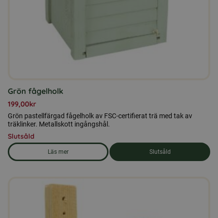
Grön fågelholk
199,00
kr
Grön pastellfärgad fågelholk av FSC-certifierat trä med tak av
träklinker. Metallskott ingångshål.
Slutsåld
Läs mer
Slutsåld
om produkten Grön fågelholk