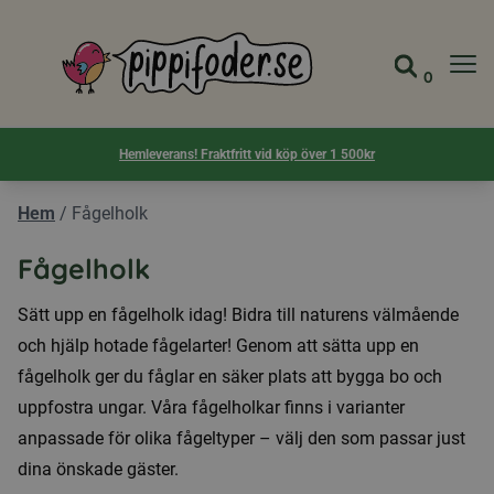
Pippifoder logotyp
0
Gå till 
Visa d
Hemleverans! Fraktfritt vid köp över 1 500kr
Hem
/
Fågelholk
Fågelholk
Sätt upp en fågelholk idag! Bidra till naturens välmående
och hjälp hotade fågelarter! Genom att sätta upp en
fågelholk ger du fåglar en säker plats att bygga bo och
uppfostra ungar. Våra fågelholkar finns i varianter
anpassade för olika fågeltyper – välj den som passar just
dina önskade gäster.