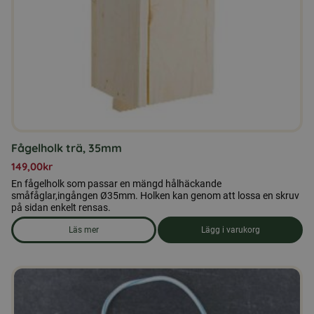
Fågelholk trä, 35mm
149,00
kr
En fågelholk som passar en mängd hålhäckande
småfåglar,ingången Ø35mm. Holken kan genom att lossa en skruv
på sidan enkelt rensas.
Läs mer
Lägg i varukorg
om produkten Fågelholk trä, 35mm