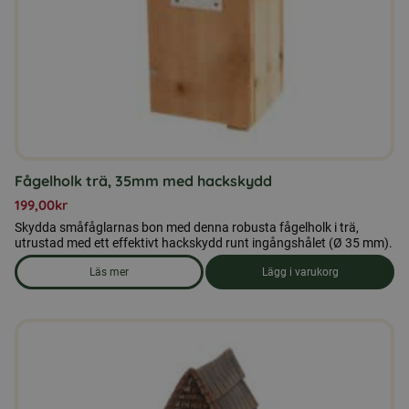
Fågelholk trä, 35mm med hackskydd
199,00
kr
Skydda småfåglarnas bon med denna robusta fågelholk i trä,
utrustad med ett effektivt hackskydd runt ingångshålet (Ø 35 mm).
Läs mer
Lägg i varukorg
om produkten Fågelholk trä, 35mm med hackskydd