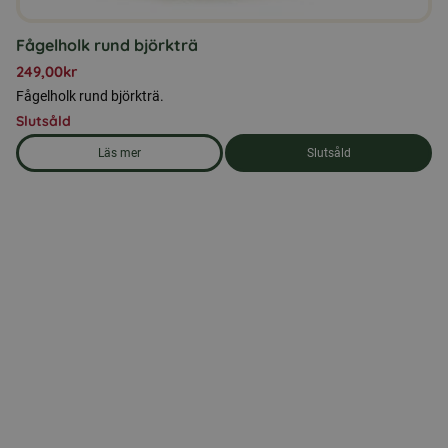
Fågelholk rund björkträ
249,00
kr
Fågelholk rund björkträ.
Slutsåld
Läs mer
Slutsåld
om produkten Fågelholk rund björkträ