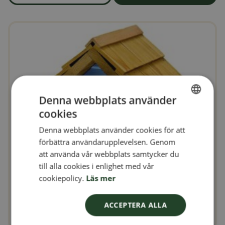
om produkten Fågelholk i polyresin formad som ett gökur
Denna webbplats använder
cookies
SWEDISH
Denna webbplats använder cookies för att
FINNISH
förbättra användarupplevelsen. Genom
DANISH
att använda vår webbplats samtycker du
till alla cookies i enlighet med vår
NORWEGIAN
cookiepolicy.
Läs mer
ACCEPTERA ALLA