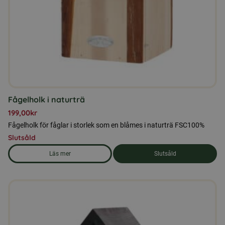
Fågelholk i naturträ
199,00
kr
Fågelholk för fåglar i storlek som en blåmes i naturträ FSC100%
Slutsåld
Läs mer
Slutsåld
om produkten Fågelholk i naturträ