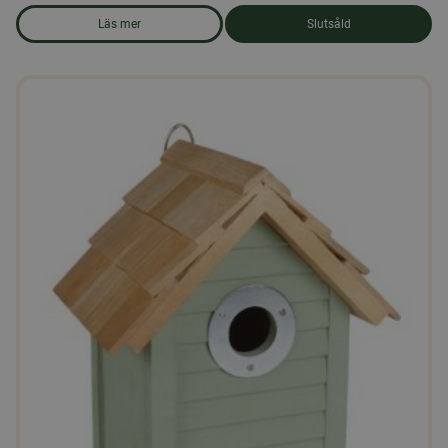
Läs mer
Slutsåld
om produkten Fågelholk vit 32mm