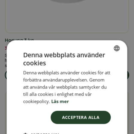
Honung 3 kg.
399,00
kr
Denna webbplats använder
Svensk Honung 3 kg är det perfekta valet för dig som använder
honung regelbundet och vill ha en större förpackning med äkta
cookies
SWEDISH
svensk kvalitet.
Denna webbplats använder cookies för att
FINNISH
Läs mer
Lägg i varukorg
om produkten Honung 3 kg.
förbättra användarupplevelsen. Genom
DANISH
att använda vår webbplats samtycker du
till alla cookies i enlighet med vår
NORWEGIAN
cookiepolicy.
Läs mer
ACCEPTERA ALLA