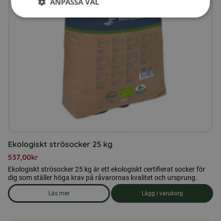
ANPASSA VAL
Ekologiskt strösocker 25 kg
537,00
kr
Ekologiskt strösocker 25 kg är ett ekologiskt certifierat socker för
dig som ställer höga krav på råvarornas kvalitet och ursprung.
Läs mer
Lägg i varukorg
om produkten Ekologiskt strösocker 25 kg