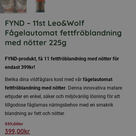
FYND – 11st Leo&Wolf
Fågelautomat fettfröblandning
med nötter 225g
FYND-produkt, få 11 fettfröblandning med nötter för
endast 399kr!
Berika dina vildfåglars kost med vår
fågelautomat
fettfröblandning med nötter
. Denna innovativa matare
erbjuder en enkel, säker och miljövänlig lösning för att
tillgodose fåglarnas näringsbehov med en smakrik
blandning av fett och nötter.
539,00
kr
399,00
kr