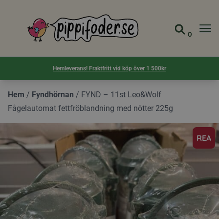
Pippifoder logotyp
0
Gå till 
Visa d
Hemleverans! Fraktfritt vid köp över 1 500kr
Hem
/
Fyndhörnan
/
FYND – 11st Leo&Wolf
Fågelautomat fettfröblandning med nötter 225g
REA