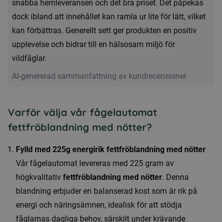
snabba hemleveransen och det bra priset. Det påpekas
dock ibland att innehållet kan ramla ur lite för lätt, vilket
kan förbättras. Generellt sett ger produkten en positiv
upplevelse och bidrar till en hälsosam miljö för
vildfåglar.
AI-genererad sammanfattning av kundrecensioner
Varför välja vår fågelautomat
fettfröblandning med nötter?
Fylld med 225g energirik fettfröblandning med nötter
Vår fågelautomat levereras med 225 gram av
högkvalitativ
fettfröblandning med nötter
. Denna
blandning erbjuder en balanserad kost som är rik på
energi och näringsämnen, idealisk för att stödja
fåglarnas dagliga behov, särskilt under krävande