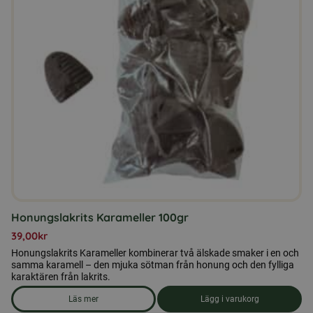
Honungslakrits Karameller 100gr
39,00
kr
Honungslakrits Karameller kombinerar två älskade smaker i en och
samma karamell – den mjuka sötman från honung och den fylliga
karaktären från lakrits.
Läs mer
Lägg i varukorg
om produkten Honungslakrits Karameller 100gr