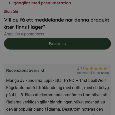
Det
Det
—
tillgängligt med prenumeration
ursprungliga
nuvarande
Slutsåld
priset
priset
Vill du få ett meddelande när denna produkt
var:
är:
åter finns i lager?
539,00kr.
399,00kr.
Påminn mig
★
★
★
★
★
★
4.75
Recensionsöversikt
baserat på 8 recension
Många av kunderna uppskattar FYND – 11st Leo&Wolf
Fågelautomat fettfröblandning med nötter, med ett betyg
på 4 till 5. Flera återkommande omdömen framhäver att
fåglarna verkligen gillar blandningen, vilket tyder på att
den är populär bland fåglarna. Dessutom noteras den