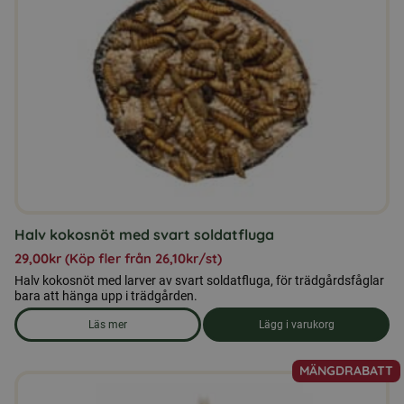
De
olika
alternativen
kan
väljas
på
produktsidan
Halv kokosnöt med svart soldatfluga
29,00
kr
(Köp fler från
26,10
kr
/st)
Halv kokosnöt med larver av svart soldatfluga, för trädgårdsfåglar
bara att hänga upp i trädgården.
Läs mer
Lägg i varukorg
om produkten Halv kokosnöt med svart soldatfluga
MÄNGDRABATT
Den