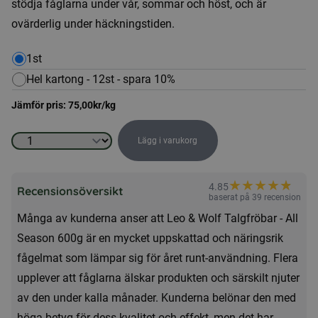
stödja fåglarna under vår, sommar och höst, och är
ovärderlig under häckningstiden.
1st
Hel kartong - 12st - spara 10%
Jämför pris:
75,00
kr
/kg
Lägg i varukorg
Leo
&
★
★
★
★
★
★
4.85
Wolf
Recensionsöversikt
baserat på 39 recension
Talgfröbar
Många av kunderna anser att Leo & Wolf Talgfröbar - All
-
Season 600g är en mycket uppskattad och näringsrik
All
fågelmat som lämpar sig för året runt-användning. Flera
Season
upplever att fåglarna älskar produkten och särskilt njuter
600g
av den under kalla månader. Kunderna belönar den med
mängd
höga betyg för dess kvalitet och effekt, men det har