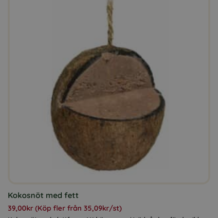
här
produkten
har
flera
varianter.
De
olika
alternativen
kan
väljas
på
produktsidan
Kokosnöt med fett
39,00
kr
(Köp fler från
35,09
kr
/st)