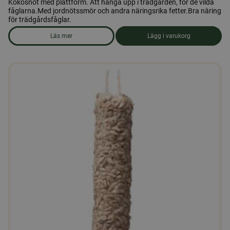
Kokosnöt med plattform. Att hänga upp i trädgården, för de vilda
fåglarna.Med jordnötssmör och andra näringsrika fetter.Bra näring
för trädgårdsfåglar.
Läs mer
Lägg i varukorg
om produkten Kokosnöt med fett