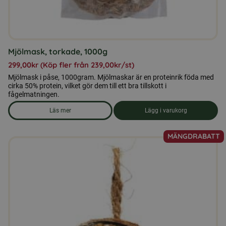
produktsidan
Mjölmask, torkade, 1000g
299,00
kr
(Köp fler från
239,00
kr
/st)
Mjölmask i påse, 1000gram. Mjölmaskar är en proteinrik föda med
cirka 50% protein, vilket gör dem till ett bra tillskott i
fågelmatningen.
Läs mer
Lägg i varukorg
om produkten Mjölmask, torkade, 1000g
MÄNGDRABATT
Den
här
produkten
har
flera
varianter.