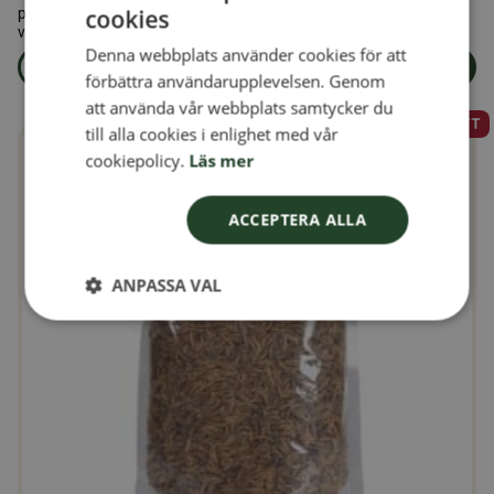
cookies
perfekt för att möta fåglarnas höga energibehov under krävande
SWEDISH
vinterförhållanden.
Denna webbplats använder cookies för att
FINNISH
Läs mer
Lägg i varukorg
förbättra användarupplevelsen. Genom
om produkten Leo & Wolf Talgfröbar - Berry 600g
DANISH
att använda vår webbplats samtycker du
MÄNGDRABATT
till alla cookies i enlighet med vår
NORWEGIAN
Den
cookiepolicy.
Läs mer
här
produkten
ACCEPTERA ALLA
har
flera
ANPASSA VAL
varianter.
De
olika
alternativen
kan
väljas
på