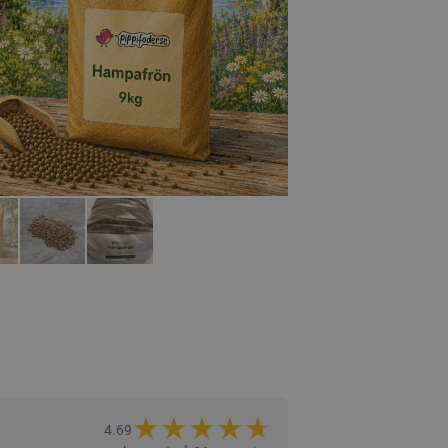
★
★
★
★
★
★
4.69