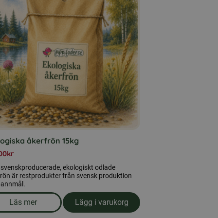
logiska åkerfrön 15kg
00
kr
 svenskproducerade, ekologiskt odlade
rön är restprodukter från svensk produktion
pannmål.
Läs mer
Lägg i varukorg
 10 kg
om produkten Ekologiska åkerfrön 15kg