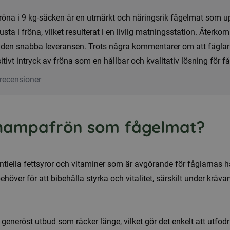
na i 9 kg-säcken är en utmärkt och näringsrik fågelmat som upps
justa i fröna, vilket resulterat i en livlig matningsstation. Åter
 den snabba leveransen. Trots några kommentarer om att fåglar
ivt intryck av fröna som en hållbar och kvalitativ lösning för få
recensioner
 hampafrön som fågelmat?
ntiella fettsyror och vitaminer som är avgörande för fåglarnas 
ehöver för att bibehålla styrka och vitalitet, särskilt under krä
eneröst utbud som räcker länge, vilket gör det enkelt att utfodr