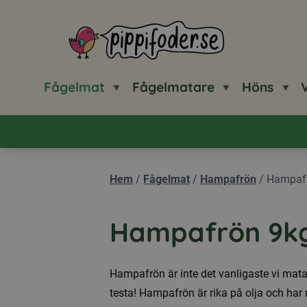
Pippifoder logotyp
Fågelmat
Fågelmatare
Höns
V
Hem
/
Fågelmat
/
Hampafrön
/
Hampaf
Hampafrön 9k
Hampafrön är inte det vanligaste vi mata
testa! Hampafrön är rika på olja och har 