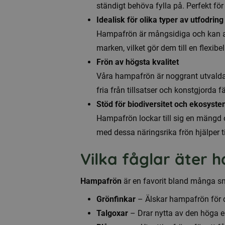
ständigt behöva fylla på. Perfekt för 
Idealisk för olika typer av utfodring
Hampafrön är mångsidiga och kan anv
marken, vilket gör dem till en flexibe
Frön av högsta kvalitet
Våra hampafrön är noggrant utvalda o
fria från tillsatser och konstgjorda f
Stöd för biodiversitet och ekosyst
Hampafrön lockar till sig en mängd oli
med dessa näringsrika frön hjälper t
Vilka fåglar äter
Hampafrön
är en favorit bland många sm
Grönfinkar
– Älskar hampafrön för de
Talgoxar
– Drar nytta av den höga en