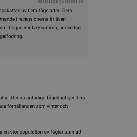
baserat på 36 recension
kattas av flera fågelarter. Flera
kommande i recensionerna är även
na i början var tveksamma, är överlag
gelfodring.
hälsa. Denna naturliga fågelmat ger dina
vande förhållanden som vinter och
a en stor population av fåglar utan att