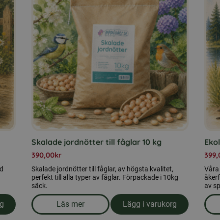
Skalade jordnötter till fåglar 10 kg
Eko
390,00
kr
399,
ed
Skalade jordnötter till fåglar, av högsta kvalitet,
Våra
perfekt till alla typer av fåglar. Förpackade i 10kg
åkerf
säck.
av s
rg
Läs mer
Lägg i varukorg
nät i hink (50st)
om produkten Skalade jordnötter till fåglar