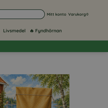
Mitt konto
Varukorg
0
Gå till sidan för mitt konto
Visa din varuk
Livsmedel
🔥 Fyndhörnan