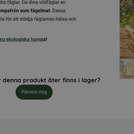
 fåglar. Ge dina vildfåglar en
mpafrön som fågelmat
. Dessa
lla för att stödja fåglarnas hälsa och
kg ekologiska hamp
a!
 denna produkt åter finns i lager?
Påminn mig