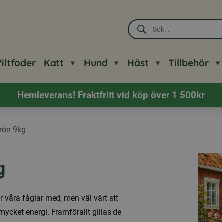
Produktsökning
iltfoder
Katt
Hund
Häst
Tillbehör
Hemleverans! Fraktfritt vid köp över 1 500kr
rön 9kg
g
r våra fåglar med, men väl värt att
mycket energi. Framförallt gillas de