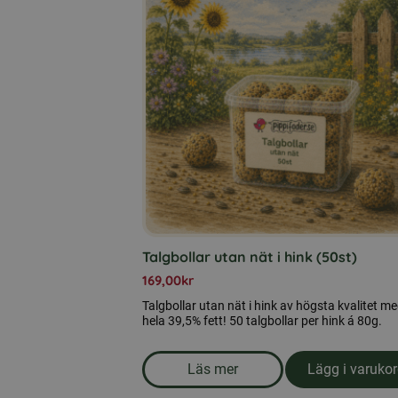
Talgbollar utan nät i hink (50st)
169,00
kr
Talgbollar utan nät i hink av högsta kvalitet m
hela 39,5% fett! 50 talgbollar per hink á 80g.
Läs mer
Lägg i varuko
om produkten Talgbollar utan 