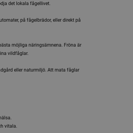
dja det lokala fågellivet.
mater, på fågelbrädor, eller direkt på
e bästa möjliga näringsämnena. Fröna är
ina vildfåglar.
rädgård eller naturmiljö. Att mata fåglar
hälsa.
h vitala.