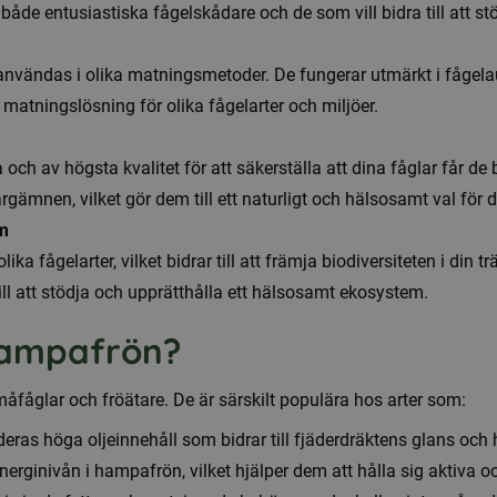
både entusiastiska fågelskådare och de som vill bidra till att stö
ändas i olika matningsmetoder. De fungerar utmärkt i fågelauto
l matningslösning för olika fågelarter och miljöer.
ch av högsta kvalitet för att säkerställa att dina fåglar får d
ärgämnen, vilket gör dem till ett naturligt och hälsosamt val för d
em
ka fågelarter, vilket bidrar till att främja biodiversiteten i din t
ill att stödja och upprätthålla ett hälsosamt ekosystem.
 hampafrön?
åfåglar och fröätare. De är särskilt populära hos arter som:
ras höga oljeinnehåll som bidrar till fjäderdräktens glans och 
erginivån i hampafrön, vilket hjälper dem att hålla sig aktiva oc