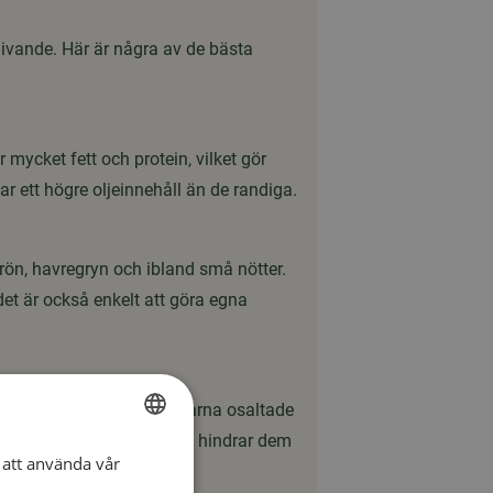
igivande. Här är några av de bästa
mycket fett och protein, vilket gör
ar ett högre oljeinnehåll än de randiga.
frön, havregryn och ibland små nötter.
det är också enkelt att göra egna
 kallt. Se till att ge fåglarna osaltade
assade jordnötshållare som hindrar dem
att använda vår
SWEDISH