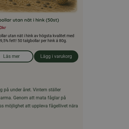
ollar utan nät i hink (50st)
0
kr
llar utan nät i hink av högsta kvalitet med
9,5% fett! 50 talgbollar per hink á 80g.
Läs mer
Lägg i varukorg
om produkten Talgbollar utan nät i hink (50st)
g på under året. Vintern ställer
 varma. Genom att mata fåglar på
s möjlighet att uppleva fågellivet nära