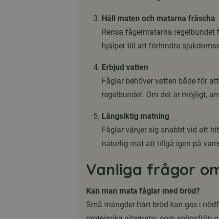
Håll maten och matarna fräscha
Rensa fågelmatarna regelbundet fö
hjälper till att förhindra sjukdom
Erbjud vatten
Fåglar behöver vatten både för att
regelbundet. Om det är möjligt, an
Långsiktig matning
Fåglar vänjer sig snabbt vid att hi
naturlig mat att tillgå igen på våre
Vanliga frågor o
Kan man mata fåglar med bröd?
Små mängder hårt bröd kan ges i nödfal
proteinrika alternativ, som solrosfrön oc