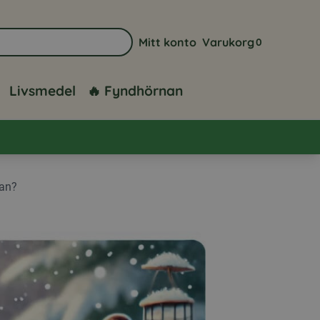
Mitt konto
Varukorg
0
Gå till sidan för mitt konto
Visa din varuk
Livsmedel
🔥 Fyndhörnan
lan?