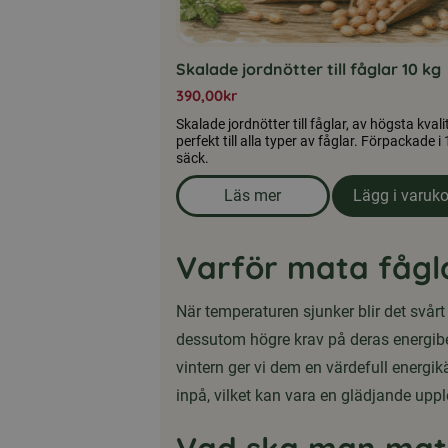
Skalade jordnötter till fåglar 10 kg
390,00
kr
Skalade jordnötter till fåglar, av högsta kvalit
perfekt till alla typer av fåglar. Förpackade i
säck.
Läs mer
Lägg i varuk
om produkten Skalade jordnöt
Varför mata fågla
När temperaturen sjunker blir det svårt 
dessutom högre krav på deras energib
vintern ger vi dem en värdefull energi
inpå, vilket kan vara en glädjande uppl