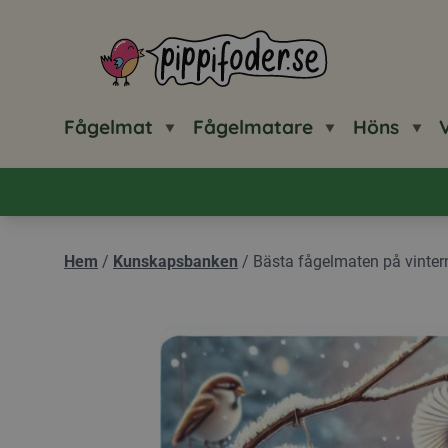
Pippifoder logotyp
Fågelmat
Fågelmatare
Höns
V
Hem
/
Kunskapsbanken
/
Bästa fågelmaten på vinter