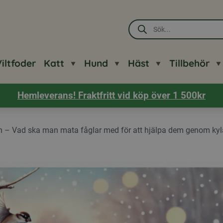
Produktsökning
iltfoder
Katt
Hund
Häst
Tillbehör
Hemleverans! Fraktfritt vid köp över 1 500kr
n – Vad ska man mata fåglar med för att hjälpa dem genom ky