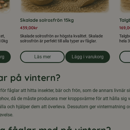
Skalade solrosfrön 15kg
Talgb
439,00
kr
169,0
et,
Skalade solrosfrön av högsta kvalitet. Skalade
Talgbo
 10kg
solrosfrön är perfekt till alla typer av fåglar.
hela 3
org
Läs mer
Lägg i varukorg
ter till fåglar 10 kg
om produkten Skalade solrosfrön 15kg
r på vintern?
för fåglar att hitta insekter, bär och frön, som de annars livnär si
ehov, då de måste producera mer kroppsvärme för att hålla sig
källa och hjälper dem att överleva. Dessutom ger vintermatning os
evelse.