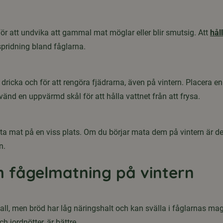
r att undvika att gammal mat möglar eller blir smutsig. Att
hål
sspridning bland fåglarna.
 dricka och för att rengöra fjädrarna, även på vintern. Placera 
vänd en uppvärmd skål för att hålla vattnet från att frysa.
tta mat på en viss plats. Om du börjar mata dem på vintern är det b
n.
m fågelmatning på vintern
l, men bröd har låg näringshalt och kan svälla i fåglarnas magar
h jordnötter, är bättre.