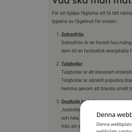
Vad ska man mata
För att hjälpa fåglarna att få rätt näri
typerna av fågelmat för vintern:
Solrosfrön
Solrosfrön är en favorit hos många
dem till en fantastisk energikälla 
Talgbollar
Talgbollar är ett klassiskt vinter
Talgbollar är särskilt populära bl
hemma genom att blanda smält talg
Osaltade jordnötter
Jordnötter är en energirik och prot
Denna webb
och hela jordnötter, eller krossa
Denna webbplats 
från att spillas.
webbplats samtyck