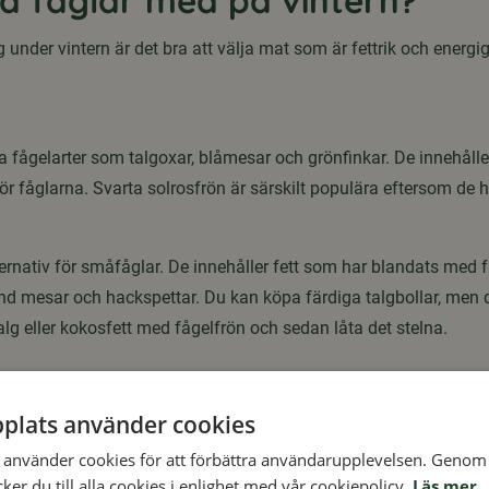
 fåglar med på vintern?
ng under vintern är det bra att välja mat som är fettrik och energ
 fågelarter som talgoxar, blåmesar och grönfinkar. De innehåller 
för fåglarna. Svarta solrosfrön är särskilt populära eftersom de h
alternativ för småfåglar. De innehåller fett som har blandats med 
and mesar och hackspettar. Du kan köpa färdiga talgbollar, men 
 eller kokosfett med fågelfrön och sedan låta det stelna.
einrik mat som uppskattas av många fågelarter, särskilt när det är
plats använder cookies
de för mindre fåglar. Jordnötter kan också erbjudas i specialanp
använder cookies för att förbättra användarupplevelsen. Genom 
er du till alla cookies i enlighet med vår cookiepolicy.
Läs mer