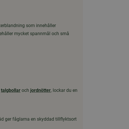
nterblandning som innehåller
innehåller mycket spannmål och små
,
talgbollar
och
jordnötter
, lockar du en
d ger fåglarna en skyddad tillflyktsort