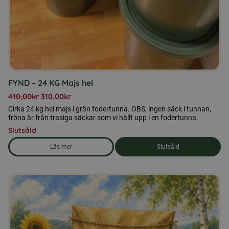
FYND – 24 KG Majs hel
410,00
kr
310,00
kr
Cirka 24 kg hel majs i grön fodertunna. OBS, ingen säck i tunnan,
fröna är från trasiga säckar som vi hällt upp i en fodertunna.
Slutsåld
Läs mer
Slutsåld
om produkten FYND - 24 KG Majs hel