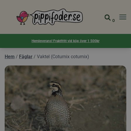
Pippifoder logotyp
0
Gå till 
Visa d
Hemleverans! Fraktfritt vid köp över 1 500kr
Hem
/
Fåglar
/
Vaktel (Coturnix coturnix)