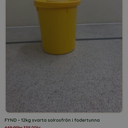
FYND – 12kg svarta solrosfrön i fodertunna
449,00
kr
339,00
kr