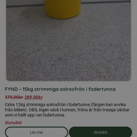
FYND – 15kg strimmiga solrosfrön i fodertunna
379,00
kr
289,00
kr
Cirka 12kg strimmiga solrosfrön i fodertunna (färgen kan avvika
från bilden). OBS, ingen säck i tunnan, fröna är från trasiga säckar
som vi hällt upp i en fodertunna.
Slutsåld
Läs mer
Slutsåld
om produkten FYND - 15kg strimmiga solrosfrön i fodertunn