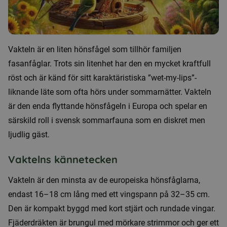
Vakteln är en liten hönsfågel som tillhör familjen
fasanfåglar. Trots sin litenhet har den en mycket kraftfull
röst och är känd för sitt karaktäristiska ”wet-my-lips”-
liknande läte som ofta hörs under sommarnätter. Vakteln
är den enda flyttande hönsfågeln i Europa och spelar en
särskild roll i svensk sommarfauna som en diskret men
ljudlig gäst.
Vaktelns kännetecken
Vakteln är den minsta av de europeiska hönsfåglarna,
endast 16–18 cm lång med ett vingspann på 32–35 cm.
Den är kompakt byggd med kort stjärt och rundade vingar.
Fjäderdräkten är brungul med mörkare strimmor och ger ett