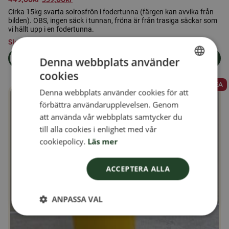
Cirka 15kg svarta solrosfrön i fodertunna (färgen kan avvika från
bilden). OBS, ingen säck i tunnan, fröna är från trasiga säckar som
vi hällt upp i en fodertunna.
Slutsåld
Läs mer
Slutsåld
Denna webbplats använder
om produkten FYND - 12kg svarta solrosfrön i fodertunna
cookies
SWEDISH
REA
Denna webbplats använder cookies för att
FINNISH
förbättra användarupplevelsen. Genom
DANISH
att använda vår webbplats samtycker du
till alla cookies i enlighet med vår
NORWEGIAN
cookiepolicy.
Läs mer
ACCEPTERA ALLA
ANPASSA VAL