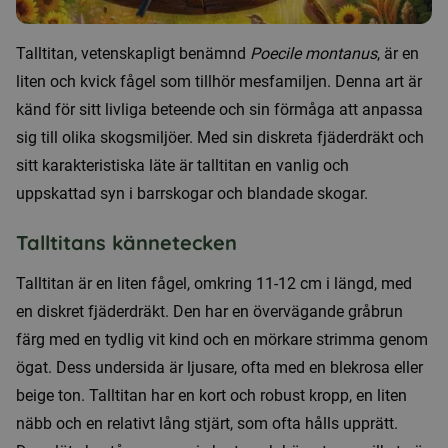
Talltitan, vetenskapligt benämnd
Poecile montanus
, är en
liten och kvick fågel som tillhör mesfamiljen. Denna art är
känd för sitt livliga beteende och sin förmåga att anpassa
sig till olika skogsmiljöer. Med sin diskreta fjäderdräkt och
sitt karakteristiska läte är talltitan en vanlig och
uppskattad syn i barrskogar och blandade skogar.
Talltitans kännetecken
Talltitan är en liten fågel, omkring 11-12 cm i längd, med
en diskret fjäderdräkt. Den har en övervägande gråbrun
färg med en tydlig vit kind och en mörkare strimma genom
ögat. Dess undersida är ljusare, ofta med en blekrosa eller
beige ton. Talltitan har en kort och robust kropp, en liten
näbb och en relativt lång stjärt, som ofta hålls upprätt.