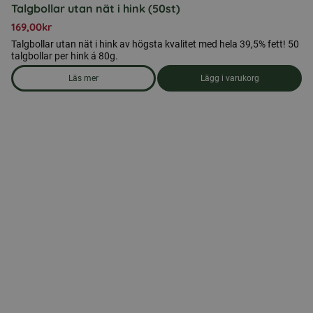
Talgbollar utan nät i hink (50st)
169,00
kr
Talgbollar utan nät i hink av högsta kvalitet med hela 39,5% fett! 50
talgbollar per hink á 80g.
Läs mer
Lägg i varukorg
om produkten Talgbollar utan nät i hink (50st)