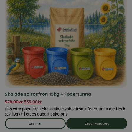
flera
varianter.
De
olika
alternativen
kan
väljas
på
produktsidan
Skalade solrosfrön 15kg + Fodertunna
578,00
kr
539,00
kr
Köp våra populära 15kg skalade solrosfrön + fodertunna med lock
(37 liter) till ett oslagbart paketpris!
Läs mer
Lägg i varukorg
om produkten Skalade solrosfrön 15kg + Fodertunna