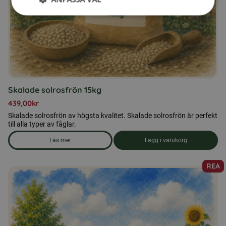
Skalade solrosfrön 15kg
439,00
kr
Skalade solrosfrön av högsta kvalitet. Skalade solrosfrön är perfekt
till alla typer av fåglar.
Läs mer
Lägg i varukorg
om produkten Skalade solrosfrön 15kg
REA
Den
här
produkten
har