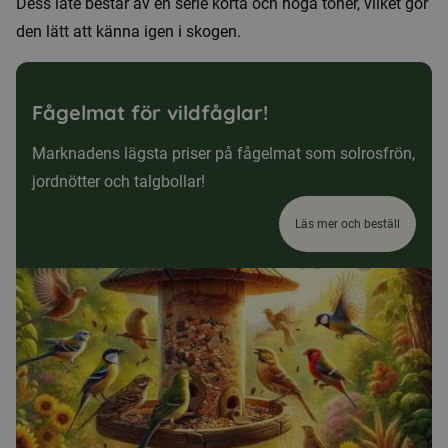
Dess läte består av en serie korta och höga toner, vilket gör
den lätt att känna igen i skogen.
Fågelmat för vildfåglar!
Marknadens lägsta priser på fågelmat som solrosfrön,
jordnötter och talgbollar!
Läs mer och beställ