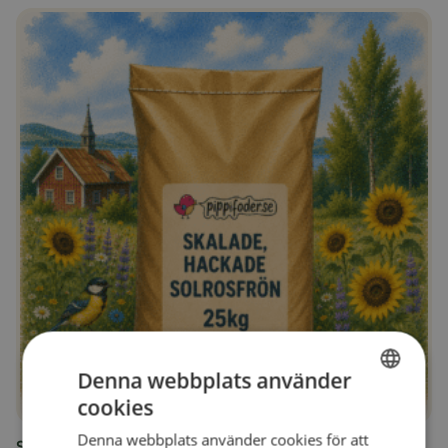
Denna webbplats använder
cookies
SWEDISH
Denna webbplats använder cookies för att
Skalade, hackade solrosfrön 25kg
FINNISH