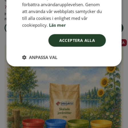
förbättra användarupplevelsen. Genom
739,00
kr
DANISH
att använda vår webbplats samtycker du
Hackade solrosfrön är bra för mindre fåglar som har svårt att få
till alla cookies i enlighet med vår
NORWEGIAN
med sig en hel solroskärna.
cookiepolicy.
Läs mer
Läs mer
Lägg i varukorg
om produkten Skalade, hackade solrosfrön 25kg
ACCEPTERA ALLA
REA
Den
här
ANPASSA VAL
produkten
har
flera
varianter.
De
olika
alternativen
kan
väljas