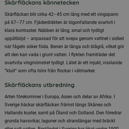
Skärfläckans kännetecken
Skärfläckan blir cirka 42–45 cm lång med ett vingspann
på 67–77 cm. Fjäderdräkten är iögonfallande svartvit i
klara kontraster. Näbben är lång, smal och tydligt
uppåtböjd – anpassad för att svepa genom vattnet i sidled
när fågeln söker föda. Benen är långa och blågrå, vilket gör
att den kan vada i grunt vatten. I flykten framträder det
svartvita vingmönstret tydligt. Lätet är ett mjukt, visslande
”kluit” som ofta hörs från flockar i våtmarker.
Skärfläckans utbredning
Arten förekommer i Europa, Asien och delar av Afrika. I
Sverige häckar skärfläckan främst längs Skånes och
Hallands kuster, samt på Öland och Gotland. Den föredrar
grunda havsvikar, laguner och strandängar med bräckt
eller salt vatten. Beståndet i Sverige har ökat under 1900-