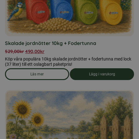
på
produktsidan
Skalade jordnötter 10kg + Fodertunna
529,00
kr
490,00
kr
Köp våra populära 10kg skalade jordnötter + fodertunna med lock
(37 liter) till ett oslagbart paketpris!
Läs mer
Lägg i varukorg
om produkten Skalade jordnötter 10kg + Fodertunna