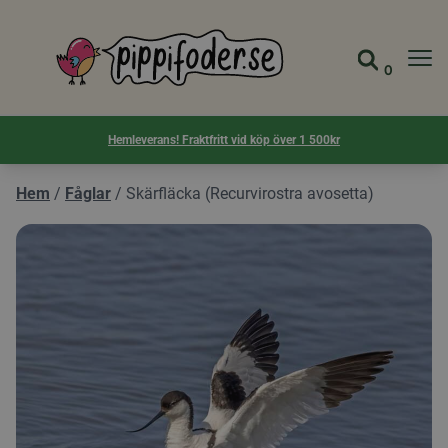
Pippifoder logotyp
0
Gå till 
Visa d
Hemleverans! Fraktfritt vid köp över 1 500kr
Hem
/
Fåglar
/
Skärfläcka (Recurvirostra avosetta)