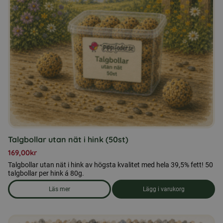
Talgbollar utan nät i hink (50st)
169,00
kr
Talgbollar utan nät i hink av högsta kvalitet med hela 39,5% fett! 50
talgbollar per hink á 80g.
Läs mer
Lägg i varukorg
om produkten Talgbollar utan nät i hink (50st)