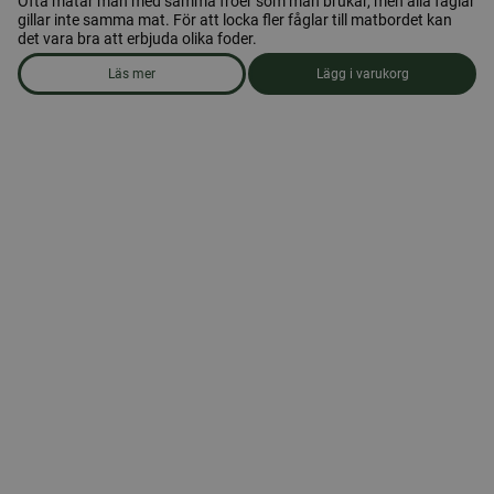
Ofta matar man med samma fröer som man brukar, men alla fåglar
gillar inte samma mat. För att locka fler fåglar till matbordet kan
det vara bra att erbjuda olika foder.
Läs mer
Lägg i varukorg
om produkten Fågelmat, provlåda