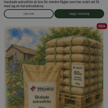
Hackade solrosfrön är bra för mindre fåglar som har svårt att få
med sig en hel solroskärna.
Läs mer
Lägg i varukorg
om produkten Skalade, hackade solrosfrön 25kg
REA