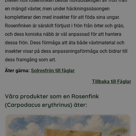
Dieten hos rosenfinken består huvudsakligen av frön från
en mängd växter, men under häckningssäsongen
kompletterar den med insekter för att föda sina ungar.
Rosenfinken är särskilt förtjust i frön från örter och gräs,
och dess koniska näbb är väl anpassad för att hantera
dessa frön. Dess förmåga att äta både växtmaterial och
insekter visar på dess anpassningsförmåga och bidrar till
dess framgång som art.
Äter gärna:
Solrosfrön till fåglar
Tillbaka till Fåglar
Våra produkter som en Rosenfink
(Carpodacus erythrinus) äter: