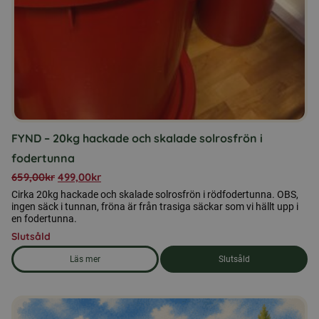
FYND – 20kg hackade och skalade solrosfrön i
fodertunna
659,00
kr
499,00
kr
Cirka 20kg hackade och skalade solrosfrön i rödfodertunna. OBS,
ingen säck i tunnan, fröna är från trasiga säckar som vi hällt upp i
en fodertunna.
Slutsåld
Läs mer
Slutsåld
om produkten FYND - 20kg hackade och skalade solrosfrön i