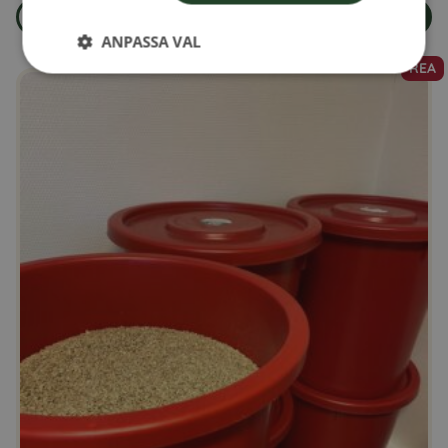
Läs mer
Lägg i varukorg
om produkten Skalade solrosfrön 15kg
ANPASSA VAL
REA