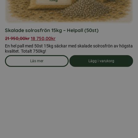
Skalade solrosfrön 15kg – Helpall (50st)
21 950,00
kr
18 750,00
kr
En hel pall med 50st 15kg säckar med skalade solrosfrön av högsta
kvalitet. Totalt 750kg!
Läs mer
Lägg i varukorg
om produkten Skalade solrosfrön 15kg - Helpall (50st)