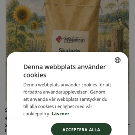
Denna webbplats använder
cookies
SWEDISH
Denna webbplats använder cookies för att
FINNISH
förbättra användarupplevelsen. Genom
DANISH
att använda vår webbplats samtycker du
till alla cookies i enlighet med vår
NORWEGIAN
Skalade solrosfrön 15kg
cookiepolicy.
Läs mer
439,00
kr
Skalade solrosfrön av högsta kvalitet. Skalade solrosfrön är perfekt
ACCEPTERA ALLA
till alla typer av fåglar.