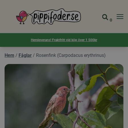
Pippifoder logotyp
0
Gå till 
Visa d
Hemleverans! Fraktfritt vid köp över 1 500kr
Hem
/
Fåglar
/
Rosenfink (Carpodacus erythrinus)