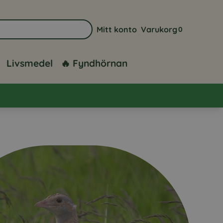
Mitt konto
Varukorg
0
Gå till sidan för mitt konto
Visa din varuk
Livsmedel
🔥 Fyndhörnan