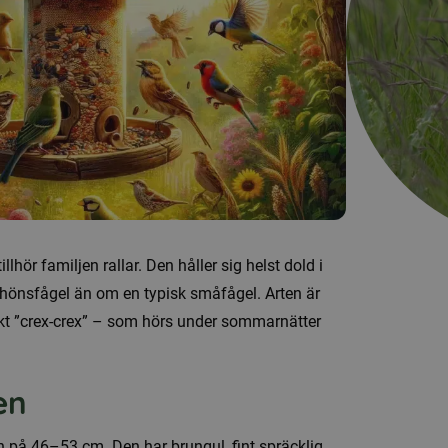
hör familjen rallar. Den håller sig helst dold i
 hönsfågel än om en typisk småfågel. Arten är
iskt ”crex-crex” – som hörs under sommarnätter
en
 på 46–53 cm. Den har brungul, fint spräcklig