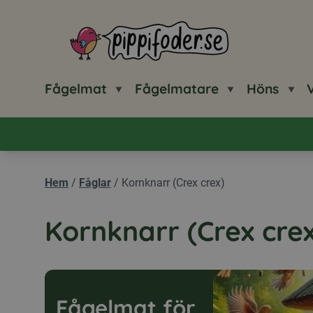
Pippifoder logotyp
Fågelmat
Fågelmatare
Höns
V
Hem
/
Fåglar
/
Kornknarr (Crex crex)
Kornknarr (Crex crex
Fågelmat för