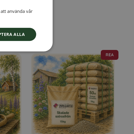
att använda vår
SWEDISH
FINNISH
DANISH
PTERA ALLA
NORWEGIAN
REA