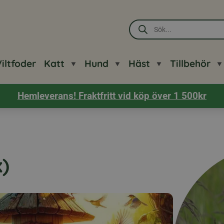
Produktsökning
iltfoder
Katt
Hund
Häst
Tillbehör
Hemleverans! Fraktfritt vid köp över 1 500kr
)