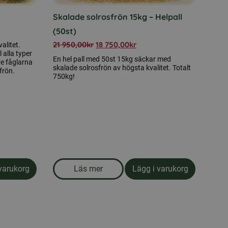
Skalade solrosfrön 15kg – Helpall
(50st)
21 950,00
kr
18 750,00
kr
alitet.
 alla typer
En hel pall med 50st 15kg säckar med
rre fåglarna
skalade solrosfrön av högsta kvalitet. Totalt
frön.
750kg!
varukorg
Läs mer
Lägg i varukorg
miga solrosfrön 15kg
om produkten Skalade solrosfrön 15kg -