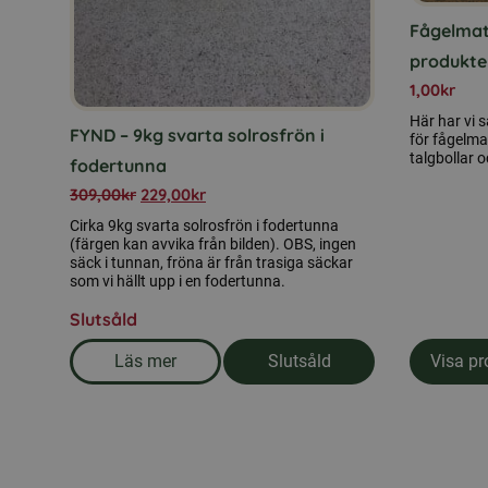
Fågelmat
produkte
1,00
kr
Här har vi 
FYND – 9kg svarta solrosfrön i
för fågelmat
talgbollar o
fodertunna
309,00
kr
229,00
kr
Cirka 9kg svarta solrosfrön i fodertunna
(färgen kan avvika från bilden). OBS, ingen
säck i tunnan, fröna är från trasiga säckar
som vi hällt upp i en fodertunna.
Slutsåld
Visa pr
Läs mer
Slutsåld
om produkten FYND - 9kg svarta solrosfrön i