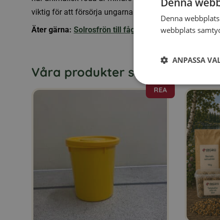
Denna webb
viktig för att försörja ungarna.
Denna webbplats 
webbplats samtyck
Äter gärna:
Solrosfrön till fåglar
ANPASSA VA
Våra produkter som en Kornknar
REA