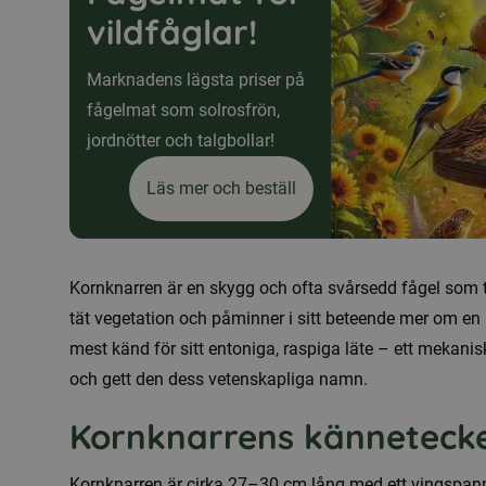
vildfåglar!
Marknadens lägsta priser på
fågelmat som solrosfrön,
jordnötter och talgbollar!
Läs mer och beställ
Kornknarren är en skygg och ofta svår­sedd fågel som till
tät vegetation och påminner i sitt beteende mer om en
mest känd för sitt entoniga, raspiga läte – ett mekan
och gett den dess vetenskapliga namn.
Kornknarrens känneteck
Kornknarren är cirka 27–30 cm lång med ett vingspann