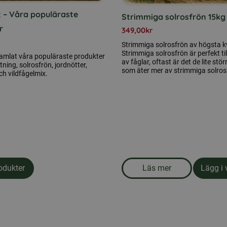
 – Våra populäraste
Strimmiga solrosfrön 15kg
r
349,00
kr
Strimmiga solrosfrön av högsta kv
Strimmiga solrosfrön är perfekt till
samlat våra populäraste produkter
av fåglar, oftast är det de lite stö
ning, solrosfrön, jordnötter,
som äter mer av strimmiga solros
ch vildfågelmix.
odukter
Läs mer
Lägg i 
 fodertunna
om produkten Strim