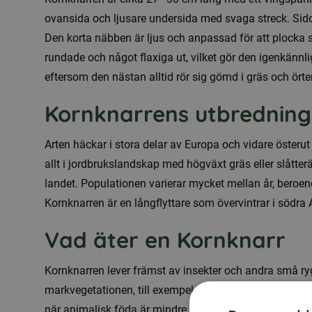
ovansida och ljusare undersida med svaga streck. Sido
Den korta näbben är ljus och anpassad för att plocka s
rundade och något flaxiga ut, vilket gör den igenkännli
eftersom den nästan alltid rör sig gömd i gräs och örter
Kornknarrens utbredning
Arten häckar i stora delar av Europa och vidare öster
allt i jordbrukslandskap med högväxt gräs eller slåtter
landet. Populationen varierar mycket mellan år, bero
Kornknarren är en långflyttare som övervintrar i södra A
Vad äter en Kornknarr
Kornknarren lever främst av insekter och andra små ry
markvegetationen, till exempel skalbaggar, larver och sp
när animalisk föda är mindre tillgänglig. Under häckni