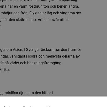
rna har en varm rostbrun ton och benen är grå.
mådjur och frön. Flykten är låg och vingarna ser
g när den skräms upp. Arten är svår att se
.
ut genom Asien. I Sverige förekommer den framför
ängar, vanligast i södra och mellersta delarna av
ende på väder och häckningsframgång.
frika.
ggradslösa djur som den hittar i
indlar. Den äter även frön och växtdelar, särskilt
ngssäsongen är proteinrik insektsföda särskilt