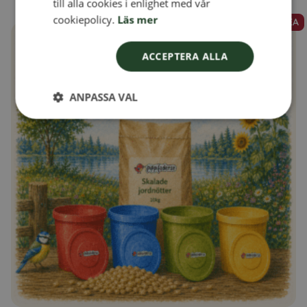
till alla cookies i enlighet med vår
NORWEGIAN
cookiepolicy.
Läs mer
REA
Den
här
ACCEPTERA ALLA
produkten
har
ANPASSA VAL
flera
varianter.
De
olika
alternativen
kan
väljas
på
produktsidan