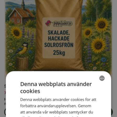
Denna webbplats använder
Skalade, hackade solrosfrön 25kg
cookies
SWEDISH
739,00
kr
Denna webbplats använder cookies för att
Hackade solrosfrön är bra för mindre fåglar som har svårt att få
FINNISH
med sig en hel solroskärna.
förbättra användarupplevelsen. Genom
DANISH
att använda vår webbplats samtycker du
Läs mer
Lägg i varukorg
om produkten Skalade, hackade solrosfrön 25kg