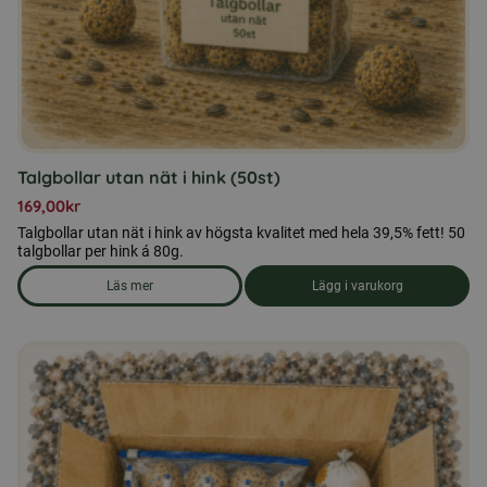
Talgbollar utan nät i hink (50st)
169,00
kr
Talgbollar utan nät i hink av högsta kvalitet med hela 39,5% fett! 50
talgbollar per hink á 80g.
Läs mer
Lägg i varukorg
om produkten Talgbollar utan nät i hink (50st)