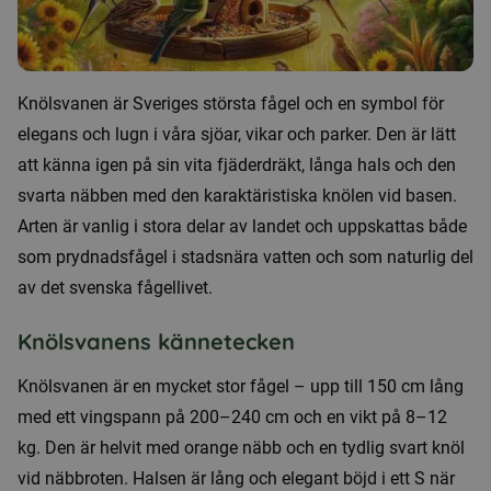
Knölsvanen är Sveriges största fågel och en symbol för
elegans och lugn i våra sjöar, vikar och parker. Den är lätt
att känna igen på sin vita fjäderdräkt, långa hals och den
svarta näbben med den karaktäristiska knölen vid basen.
Arten är vanlig i stora delar av landet och uppskattas både
som prydnadsfågel i stadsnära vatten och som naturlig del
av det svenska fågellivet.
Knölsvanens kännetecken
Knölsvanen är en mycket stor fågel – upp till 150 cm lång
med ett vingspann på 200–240 cm och en vikt på 8–12
kg. Den är helvit med orange näbb och en tydlig svart knöl
vid näbbroten. Halsen är lång och elegant böjd i ett S när