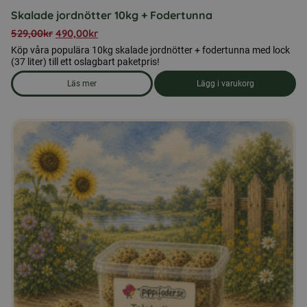
Skalade jordnötter 10kg + Fodertunna
529,00
kr
490,00
kr
Köp våra populära 10kg skalade jordnötter + fodertunna med lock
(37 liter) till ett oslagbart paketpris!
Läs mer
Lägg i varukorg
om produkten Skalade jordnötter 10kg + Fodertunna