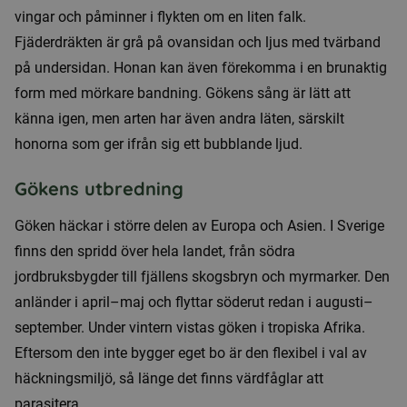
vingar och påminner i flykten om en liten falk.
Fjäderdräkten är grå på ovansidan och ljus med tvärband
på undersidan. Honan kan även förekomma i en brunaktig
form med mörkare bandning. Gökens sång är lätt att
känna igen, men arten har även andra läten, särskilt
honorna som ger ifrån sig ett bubblande ljud.
Gökens utbredning
Göken häckar i större delen av Europa och Asien. I Sverige
finns den spridd över hela landet, från södra
jordbruksbygder till fjällens skogsbryn och myrmarker. Den
anländer i april–maj och flyttar söderut redan i augusti–
september. Under vintern vistas göken i tropiska Afrika.
Eftersom den inte bygger eget bo är den flexibel i val av
häckningsmiljö, så länge det finns värdfåglar att
parasitera.