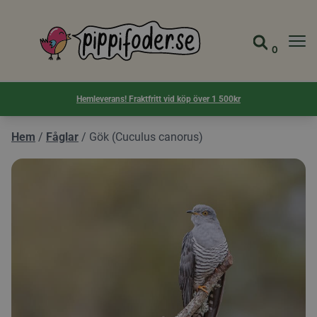
Pippifoder logotyp
0
Gå till 
Visa d
Hemleverans! Fraktfritt vid köp över 1 500kr
Hem
/
Fåglar
/
Gök (Cuculus canorus)