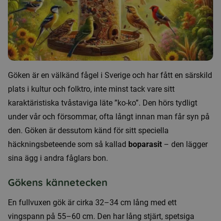
Göken är en välkänd fågel i Sverige och har fått en särskild
plats i kultur och folktro, inte minst tack vare sitt
karaktäristiska tvåstaviga läte ”ko-ko”. Den hörs tydligt
under vår och försommar, ofta långt innan man får syn på
den. Göken är dessutom känd för sitt speciella
häckningsbeteende som så kallad
boparasit
– den lägger
sina ägg i andra fåglars bon.
Gökens kännetecken
En fullvuxen gök är cirka 32–34 cm lång med ett
vingspann på 55–60 cm. Den har lång stjärt, spetsiga