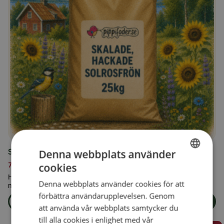
Skalade, hackade solrosfrön 25kg
Denna webbplats använder
739,00
kr
cookies
SWEDISH
Hackade solrosfrön är bra för mindre fåglar som har svårt att få
Denna webbplats använder cookies för att
med sig en hel solroskärna.
FINNISH
förbättra användarupplevelsen. Genom
Läs mer
Lägg i varukorg
DANISH
att använda vår webbplats samtycker du
om produkten Skalade, hackade solrosfrön 25kg
till alla cookies i enlighet med vår
NORWEGIAN