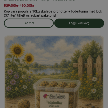
529,00
kr
490,00
kr
Köp våra populära 10kg skalade jordnötter + fodertunna med lock
(37 liter) till ett oslagbart paketpris!
Läs mer
Lägg i varukorg
om produkten Skalade jordnötter 10kg + Fodertunna