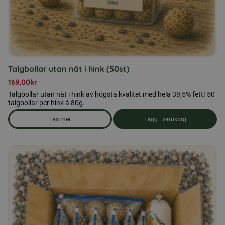
Talgbollar utan nät i hink (50st)
169,00
kr
Talgbollar utan nät i hink av högsta kvalitet med hela 39,5% fett! 50
talgbollar per hink á 80g.
Läs mer
Lägg i varukorg
om produkten Talgbollar utan nät i hink (50st)