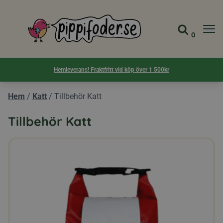
Pippifoder logotyp
0
Gå till 
Visa d
Hemleverans! Fraktfritt vid köp över 1 500kr
Hem
/
Katt
/
Tillbehör Katt
Tillbehör Katt