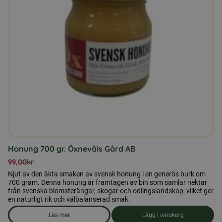
Honung 700 gr. Öxnevåls Gård AB
99,00
kr
Njut av den äkta smaken av svensk honung i en generös burk om
700 gram. Denna honung är framtagen av bin som samlar nektar
från svenska blomsterängar, skogar och odlingslandskap, vilket ger
en naturligt rik och välbalanserad smak.
Läs mer
Lägg i varukorg
om produkten Honung 700 gr. Öxnevåls Gård AB