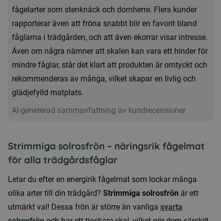
fågelarter som stenknäck och domherre. Flera kunder
rapporterar även att fröna snabbt blir en favorit bland
fåglarna i trädgården, och att även ekorrar visar intresse.
Även om några nämner att skalen kan vara ett hinder för
mindre fåglar, står det klart att produkten är omtyckt och
rekommenderas av många, vilket skapar en livlig och
glädjefylld matplats.
AI-genererad sammanfattning av kundrecensioner
Strimmiga solrosfrön – näringsrik fågelmat
för alla trädgårdsfåglar
Letar du efter en energirik fågelmat som lockar många
olika arter till din trädgård?
Strimmiga solrosfrön
är ett
utmärkt val! Dessa frön är större än vanliga
svarta
solrosfrön
och har ett tjockare skal, vilket gör dem särskilt