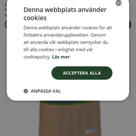
Svensk Honung 3 kg är det perfekta valet för dig som använder
Denna webbplats använder
honung regelbundet och vill ha en större förpackning med äkta
svensk kvalitet.
cookies
SWEDISH
Läs mer
Lägg i varukorg
Denna webbplats använder cookies för att
om produkten Honung 3 kg.
FINNISH
förbättra användarupplevelsen. Genom
DANISH
att använda vår webbplats samtycker du
till alla cookies i enlighet med vår
NORWEGIAN
cookiepolicy.
Läs mer
ACCEPTERA ALLA
ANPASSA VAL