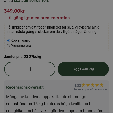
alltid
skalade solrosfrön
.
349,00
kr
—
tillgängligt med prenumeration
Få smidigt hem ditt foder innan det tar slut. Vi aviserar alltid
innan nästa gång vi skickar om du vill göra någon ändring.
Välj
Köp en gång
typ
Prenumerera
av
köp
Jämför pris:
23,27
kr
/kg
Strimmiga
Lägg i varukorg
solrosfrön
15kg
★
★
★
★
★
★
4.83
mängd
Recensionsöversikt
baserat på 70 recension
Många av kunderna uppskattar de strimmiga
solrosfröna på 15 kg för deras höga kvalitet och
energirika innehåll, vilket gör dem populära bland större