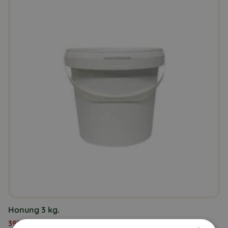
Honung 3 kg.
399,00
kr