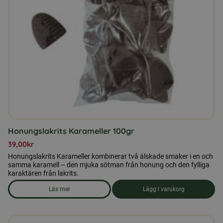
Honungslakrits Karameller 100gr
39,00
kr
Honungslakrits Karameller kombinerar två älskade smaker i en och
samma karamell – den mjuka sötman från honung och den fylliga
karaktären från lakrits.
Läs mer
Lägg i varukorg
om produkten Honungslakrits Karameller 100gr