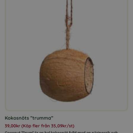
produkten
har
flera
varianter.
De
olika
alternativen
kan
väljas
på
produktsidan
Kokosnöts ”trumma”
39,00
kr
(Köp fler från
35,09
kr
/st)