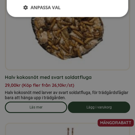
ANPASSA VAL
olika
alternativen
kan
väljas
på
produktsidan
Halv kokosnöt med svart soldatfluga
29,00
kr
(Köp fler från
26,10
kr
/st)
Halv kokosnöt med larver av svart soldatfluga, för trädgårdsfåglar
bara att hänga upp i trädgården.
Läs mer
Lägg i varukorg
om produkten Halv kokosnöt med svart soldatfluga
MÄNGDRABATT
Den
här