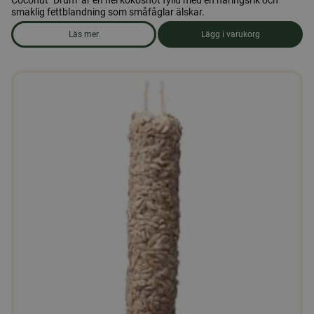
Coconut "Drum" är en hel kokosnöt fylld med en näringsrik och
smaklig fettblandning som småfåglar älskar.
Läs mer
Lägg i varukorg
om produkten Kokosnöts ”trumma”