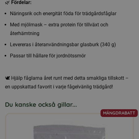
🌿
Fördelar:
Näringsrik och energität föda för trädgårdsfåglar
Med mjölmask – extra protein för tillväxt och
återhämtning
Levereras i återanvändningsbar glasburk (340 g)
Passar till hållare för jordnötssmör
🕊️ Hjälp fåglarna året runt med detta smakliga tillskott –
en uppskattad favorit i varje fågelvänlig trädgård!
Du kanske också gillar...
MÄNGDRABATT
Den
här
produkten