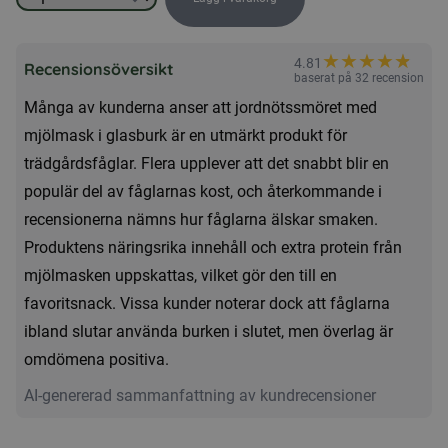
Jordnötssmör
med
★
★
★
★
★
★
4.81
mjölmask
Recensionsöversikt
baserat på 32 recension
i
Många av kunderna anser att jordnötssmöret med
glasburk
mjölmask i glasburk är en utmärkt produkt för
mängd
trädgårdsfåglar. Flera upplever att det snabbt blir en
populär del av fåglarnas kost, och återkommande i
recensionerna nämns hur fåglarna älskar smaken.
Produktens näringsrika innehåll och extra protein från
mjölmasken uppskattas, vilket gör den till en
favoritsnack. Vissa kunder noterar dock att fåglarna
ibland slutar använda burken i slutet, men överlag är
omdömena positiva.
AI-genererad sammanfattning av kundrecensioner