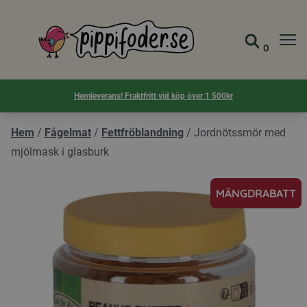
Pippifoder logotyp
0
Gå till 
Visa d
Hemleverans! Fraktfritt vid köp över 1 500kr
Hem
/
Fågelmat
/
Fettfröblandning
/
Jordnötssmör med
mjölmask i glasburk
MÄNGDRABATT