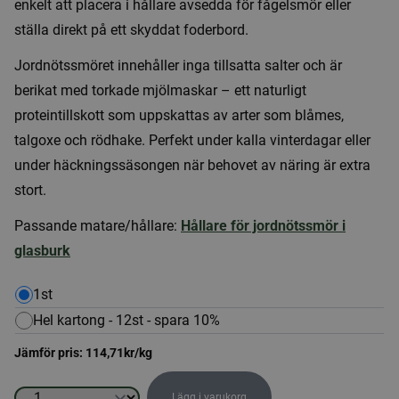
enkelt att placera i hållare avsedda för fågelsmör eller
ställa direkt på ett skyddat foderbord.
Jordnötssmöret innehåller inga tillsatta salter och är
berikat med torkade mjölmaskar – ett naturligt
proteintillskott som uppskattas av arter som blåmes,
talgoxe och rödhake. Perfekt under kalla vinterdagar eller
under häckningssäsongen när behovet av näring är extra
stort.
Passande matare/hållare:
Hållare för jordnötssmör i
glasburk
1st
Hel kartong - 12st - spara 10%
Jämför pris:
114,71
kr
/kg
Lägg i varukorg