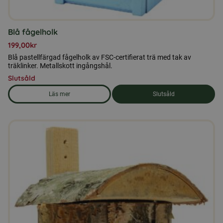
Blå fågelholk
199,00
kr
Blå pastellfärgad fågelholk av FSC-certifierat trä med tak av
träklinker. Metallskott ingångshål.
Slutsåld
Läs mer
Slutsåld
om produkten Blå fågelholk