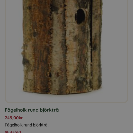
Fågelholk rund björkträ
249,00
kr
Fågelholk rund björkträ.
Slutsåld