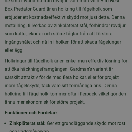
de små invånarna från rovdjur. Gardman Wild Bird Nest
Box Predator Guard är en holkring till fågelholk som
erbjuder ett kostnadseffektivt skydd mot just detta. Denna
metallring, tillverkad av zinkpläterat stål, förhindrar rovdjur
som katter, ekorrar och större fåglar från att förstora
ingångshålet och nå in i holken för att skada fågelungar
eller ägg.
Holkringar till fågelholk är en enkel men effektiv lösning för
att öka häckningsframgången. Gardman’s variant är
särskilt attraktiv för de med flera holkar, eller för projekt
inom fågelskydd, tack vare sitt förmånliga pris. Denna
holkring till fågelholk kommer ofta i flerpack, vilket gör den
ännu mer ekonomisk för större projekt.
Funktioner och Fördelar:
Zinkpläterat stål:
Ger ett grundläggande skydd mot rost
och väderpåverkan.