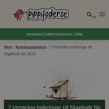
Pippifoder logotyp
0
Gå till 
Visa d
Hemleverans! Fraktfritt vid köp över 1 500kr
Hem
/
Kunskapsbanken
/
7 Utmärkta holkringar till
fågelholk för 2025
7 Utmärkta holkringar till fågelholk för