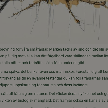
prövning för våra småfåglar. Marken täcks av snö och det blir svå
en pålitlig matkälla kan ditt fågelbord vara skillnaden mellan li
 kalla nätter och fortsätta söka föda under dagtid.
glarna själva, det berikar även oss människor. Föreställ dig att k
det förvandlas till en levande teater där du kan följa fåglarnas s
 djupare uppskattning för naturen och dess invånare.
t sätt att lära sig om naturen. Det väcker deras nyfikenhet och ger 
å vikten av biologisk mångfald. Det främjar också en känsla av 