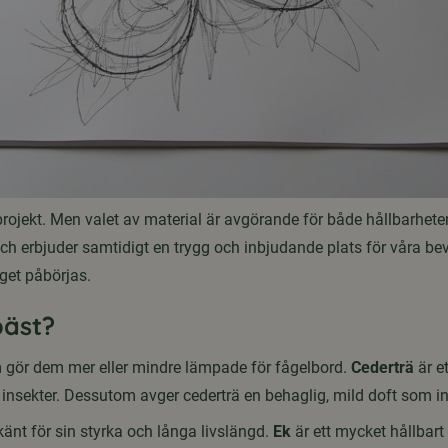
projekt. Men valet av material är avgörande för både hållbarheten
och erbjuder samtidigt en trygg och inbjudande plats för våra be
gget påbörjas.
bäst?
m gör dem mer eller mindre lämpade för fågelbord.
Cederträ
är et
insekter. Dessutom avger cederträ en behaglig, mild doft som in
 känt för sin styrka och långa livslängd.
Ek
är ett mycket hållbart