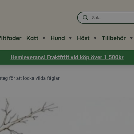
Produktsökning
iltfoder
Katt
Hund
Häst
Tillbehör
Hemleverans! Fraktfritt vid köp över 1 500kr
teg för att locka vilda fåglar