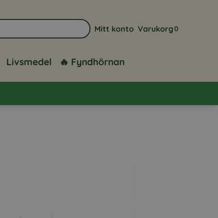
Mitt konto
Varukorg
0
Gå till sidan för mitt konto
Visa din varuk
Livsmedel
🔥 Fyndhörnan