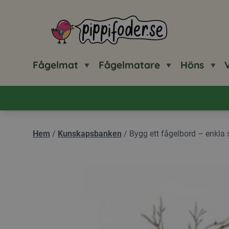
Pippifoder logotyp
Fågelmat
Fågelmatare
Höns
V
Hem
/
Kunskapsbanken
/
Bygg ett fågelbord – enkla s