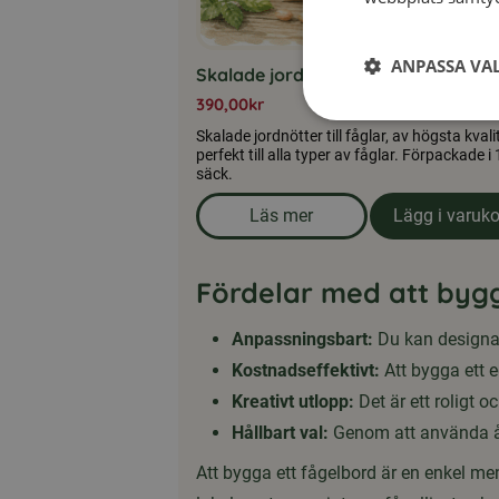
ANPASSA VA
Skalade jordnötter till fåglar 10 kg
390,00
kr
Skalade jordnötter till fåglar, av högsta kvalit
perfekt till alla typer av fåglar. Förpackade i
säck.
Läs mer
Lägg i varuk
om produkten Skalade jordnöt
Fördelar med att bygg
Anpassningsbart:
Du kan designa o
Kostnadseffektivt:
Att bygga ett eg
Kreativt utlopp:
Det är ett roligt 
Hållbart val:
Genom att använda åte
Att bygga ett fågelbord är en enkel men