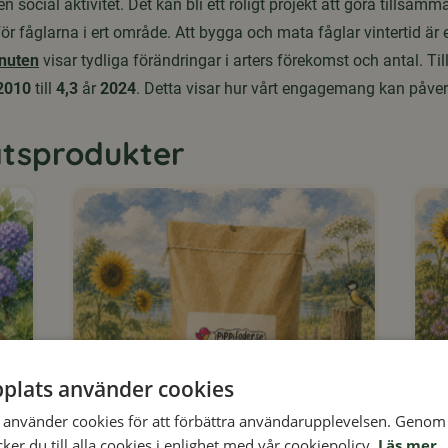
 social aktivitet. Det kan bli ett roligt projekt att göra tillsam
ör fåglarna i ert område. Att bygga och mata fåglar vintertid är
Knuten
visar tydliga förändringar i arters förekomst och antal. Ti
2010
till
4,3
år
2024
. Detta visar hur vårt engagemang kan påver
tsprodukter
plats använder cookies
använder cookies för att förbättra användarupplevelsen. Genom 
er du till alla cookies i enlighet med vår cookiepolicy.
Läs mer