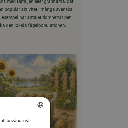
mans med familjen eller grannarna, där
 en populär aktivitet i många svenska
ll exempel har antalet domherrar per
ka den lokala fågelpopulationen.
att använda vår
SWEDISH