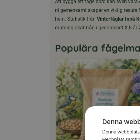
Att bygga ett fågelbord kan även vara en
ni gemensamt skapar en viktig resurs f
hem. Statistik från
Vinterfåglar Inpå 
matning ökat från i genomsnitt
2,5
år
Populära fågelma
Denna webb
Denna webbplats 
webbplats samtyck