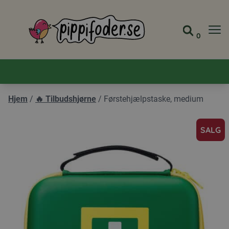
Pippifoder logo
0
Gå til 
Se din
Hjem
/
🔥 Tilbudshjørne
/
Førstehjælpstaske, medium
SALG