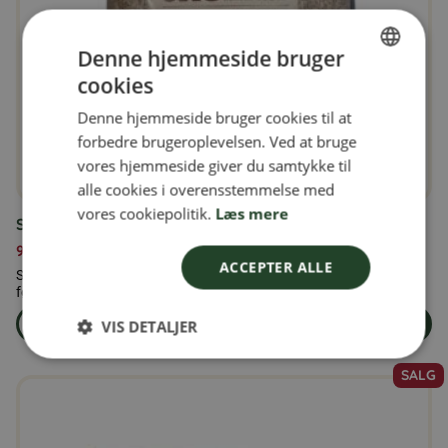
Denne hjemmeside bruger
cookies
SWEDISH
Denne hjemmeside bruger cookies til at
FINNISH
forbedre brugeroplevelsen. Ved at bruge
DANISH
vores hjemmeside giver du samtykke til
alle cookies i overensstemmelse med
NORWEGIAN
vores cookiepolitik.
Læs mere
Solsikkekerner 5 kg
99,00
kr.
ACCEPTER ALLE
Solsikkekerner 5 kg – Naturlige, afskallede solsikkekerner i
fødevarekvalitet Vores naturl...
VIS DETALJER
Læs mere
Læg i kurven
om produkten Solsikkekerner 5 kg
SALG