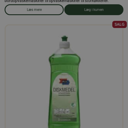
bordopvaskemaskiner til opvaskemaskiner til storkøkkener.
Læs mere
Læg i kurven
om produkten Opvaskemaskine-tabletter, 100 tabletter
SALG