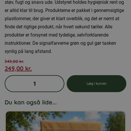
støv, fugt og snavs ude. Udstyret holdes hygiejnisk rent og
er altid klar til brug. Produkterne er pakket i gennemsigtige
plastlommer, der giver et klart overblik, og det er nemt at
finde det rigtige produkt, når hvert sekund tæller. Alle
produkter er forsynet med tydelige, selvforklarende
instruktioner. De signalfarverne grøn og gul gør tasken
synlig på lang afstand.
349,00
kr.
249,00
kr.
Den
Den
oprindelige
aktuelle
Førstehjælpstaske,
Læg i kurven
pris
pris
medium
var:
er:
antal
Du kan også lide...
349,00 kr..
249,00 kr..