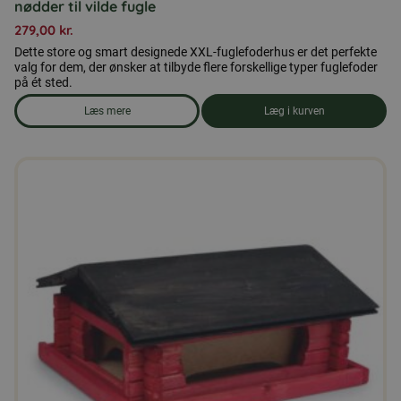
nødder til vilde fugle
279,00
kr.
Dette store og smart designede XXL-fuglefoderhus er det perfekte
valg for dem, der ønsker at tilbyde flere forskellige typer fuglefoder
på ét sted.
Læs mere
Læg i kurven
om produkten XXL 3-i-1-fuglefoderautomat til frø, talgkugler o