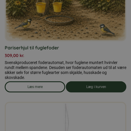
Pariserhjul til fuglefoder
309,00
kr.
Svenskproduceret foderautomat, hvor fuglene muntert hvirvler
rundt mellem spandene. Desuden ser foderautomaten ud til at være
sikker selv for større fuglearter som skjalde, husskade og
skovskade.
Læs mere
Læg i kurven
om produkten Pariserhjul til fuglefoder