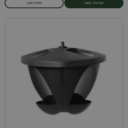
Læs mere
Læg i kurven
om produkten Birdie talgkuglemaskine - Sort