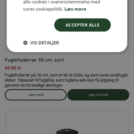
alle cookies i overensstemmelse med
NORWEGIAN
vores cookiepolitik.
Læs mere
ACCEPTER ALLE
VIS DETALJER
Fuglefoderrør 30 cm, sort
69,00
kr.
Fuglefoderrør på 30 cm, som er let at fylde, og som vores småfugle
elsker. Tilpasset til fuglefrø, som fuglene selv kan få adgang til
gennem de forskellige åbninger.
Læs mere
Læg i kurven
om produkten Fuglefoderrør 30 cm, sort