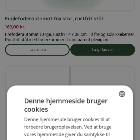
Fuglefoderautomat frø stor, rustfrit stål
169,00
kr.
Frøfoderautomat Large, rustfri 14 x 38 cm. Til frø og solsikkekerner.
Rustfrit stål med foderkammer i transparent plexiglas.
Læs mere
Læg i kurven
om produkten Fuglefoderautomat frø stor, rustfrit stål
Denne hjemmeside bruger
cookies
SWEDISH
Denne hjemmeside bruger cookies til at
FINNISH
forbedre brugeroplevelsen. Ved at bruge
DANISH
vores hjemmeside giver du samtykke til