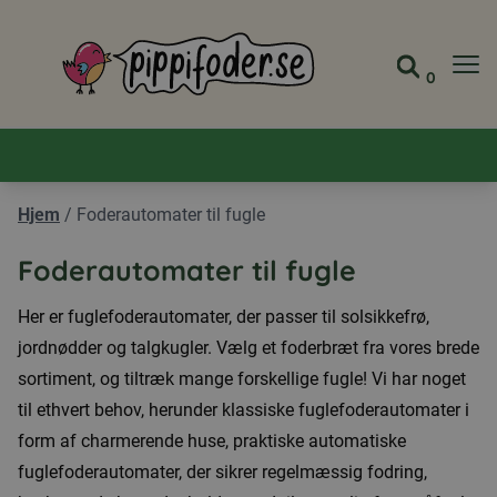
Pippifoder logo
0
Gå til 
Se din
Hjem
/
Foderautomater til fugle
Foderautomater til fugle
Her er fuglefoderautomater, der passer til solsikkefrø,
jordnødder og talgkugler. Vælg et foderbræt fra vores brede
sortiment, og tiltræk mange forskellige fugle! Vi har noget
til ethvert behov, herunder klassiske fuglefoderautomater i
form af charmerende huse, praktiske automatiske
fuglefoderautomater, der sikrer regelmæssig fodring,