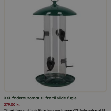
XXL foderautomat til frø til vilde fugle
279,00
kr.
Tiltræk flere småfugle til din have med denne XXL foderautomat til