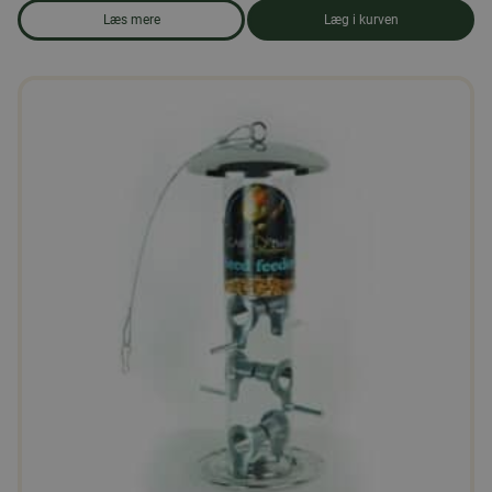
Læs mere
Læg i kurven
om produkten Birdfy, fuglehus med kamera inkl. solceller og li