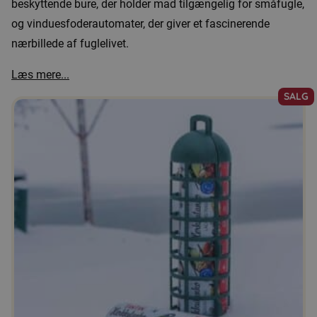
beskyttende bure, der holder mad tilgængelig for småfugle,
og vinduesfoderautomater, der giver et fascinerende
nærbillede af fuglelivet.
Læs mere...
SALG
Dette
vare
har
flere
varianter.
Mulighederne
kan
vælges
på
varesiden