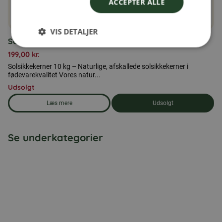
ACCEPTER ALLE
VIS DETALJER
Solsikkekerner 10 kg
199,00
kr.
Solsikkekerner 10 kg – Naturlige, afskallede solsikkekerner i
fødevarekvalitet Vores natur...
Udsolgt
Læs mere
Udsolgt
om produkten Solsikkekerner 10 kg
Se underkategorier