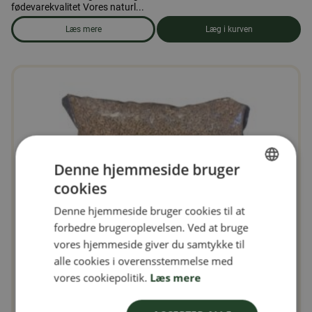
fødevarekvalitet Vores naturl...
Læs mere
Læg i kurven
om produkten Solsikkekerner 5 kg
Denne hjemmeside bruger
cookies
SWEDISH
Denne hjemmeside bruger cookies til at
FINNISH
forbedre brugeroplevelsen. Ved at bruge
DANISH
vores hjemmeside giver du samtykke til
alle cookies i overensstemmelse med
NORWEGIAN
vores cookiepolitik.
Læs mere