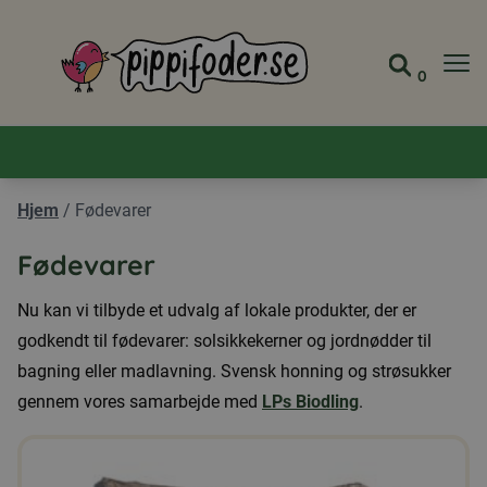
Pippifoder logo
0
Gå til 
Se din
Hjem
/
Fødevarer
Fødevarer
Nu kan vi tilbyde et udvalg af lokale produkter, der er
godkendt til fødevarer: solsikkekerner og jordnødder til
bagning eller madlavning. Svensk honning og strøsukker
gennem vores samarbejde med
LPs Biodling
.