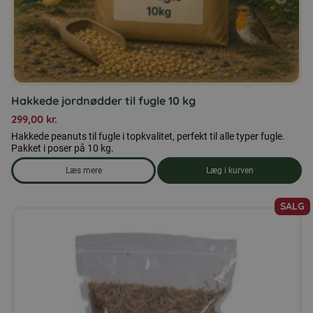
Hakkede jordnødder til fugle 10 kg
299,00
kr.
Hakkede peanuts til fugle i topkvalitet, perfekt til alle typer fugle.
Pakket i poser på 10 kg.
Læs mere
Læg i kurven
om produkten Hakkede jordnødder til fugle 10 kg
SALG
Dette
vare
har
flere
varianter.
Mulighederne