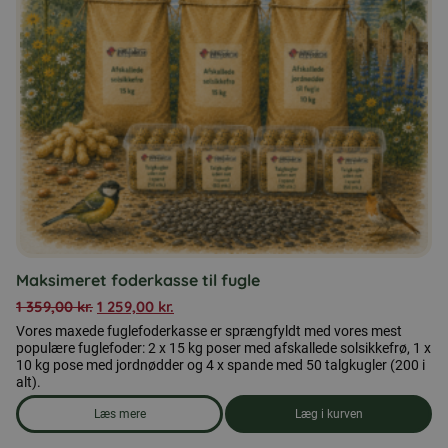
Maksimeret foderkasse til fugle
1 359,00
kr.
1 259,00
kr.
Vores maxede fuglefoderkasse er sprængfyldt med vores mest
populære fuglefoder: 2 x 15 kg poser med afskallede solsikkefrø, 1 x
10 kg pose med jordnødder og 4 x spande med 50 talgkugler (200 i
alt).
Læs mere
Læg i kurven
om produkten Maksimeret foderkasse til fugle