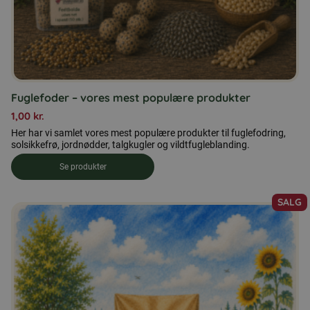
Fuglefoder – vores mest populære produkter
1,00
kr.
Her har vi samlet vores mest populære produkter til fuglefodring,
solsikkefrø, jordnødder, talgkugler og vildtfugleblanding.
Se produkter
SALG
Dette
vare
har
flere
varianter.
Mulighederne