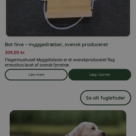
Bat hive – myggedræber, svensk produceret
209,00
kr.
Flagermushuset Myggdödaren er et svenskproduceret flag
ermushus lavet af svensk fyrretræ.
Læs mere
Læg i kurven
om produkten Bat hive – myggedræber, svensk produceret
Se alt fuglefoder