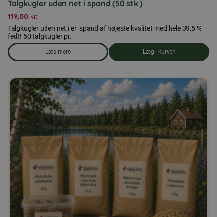
Talgkugler uden net i spand (50 stk.)
119,00
kr.
Talgkugler uden net i en spand af højeste kvalitet med hele 39,5 %
fedt! 50 talgkugler pr.
Læs mere
Læg i kurven
om produkten Talgkugler uden net i spand (50 stk.)