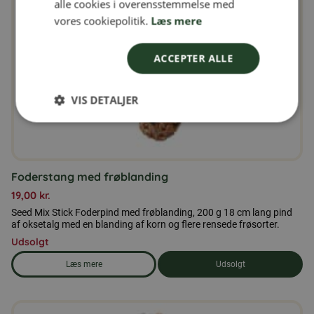
alle cookies i overensstemmelse med
NORWEGIAN
vores cookiepolitik.
Læs mere
ACCEPTER ALLE
VIS DETALJER
Foderstang med frøblanding
19,00
kr.
Seed Mix Stick Foderpind med frøblanding, 200 g 18 cm lang pind
af oksetalg med en blanding af korn og flere rensede frøsorter.
Udsolgt
Læs mere
Udsolgt
om produkten Foderstang med frøblanding