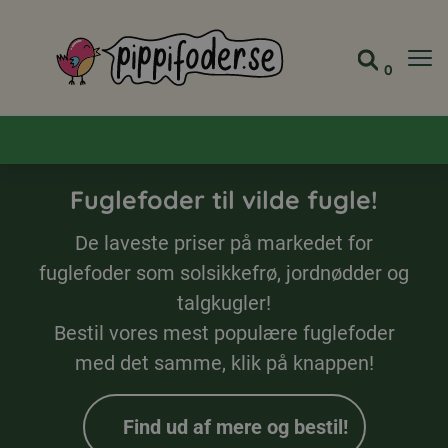
Pippifoder logo
0
Gå til 
Se din
Fuglefoder til vilde fugle!
De laveste priser på markedet for
fuglefoder som solsikkefrø, jordnødder og
talgkugler!
Bestil vores mest populære fuglefoder
med det samme, klik på knappen!
Find ud af mere og bestil!