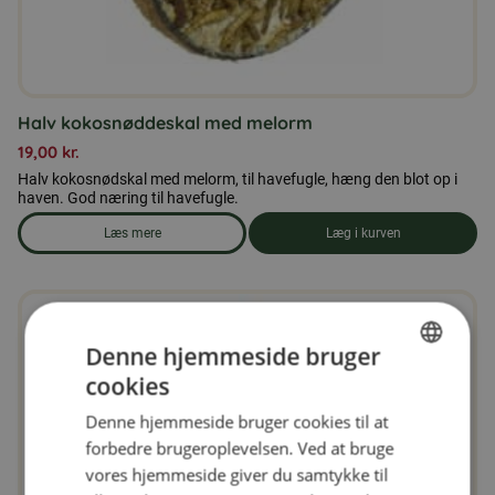
Halv kokosnøddeskal med melorm
19,00
kr.
Halv kokosnødskal med melorm, til havefugle, hæng den blot op i
haven. God næring til havefugle.
Læs mere
Læg i kurven
om produkten Halv kokosnøddeskal med melorm
Denne hjemmeside bruger
cookies
SWEDISH
Denne hjemmeside bruger cookies til at
FINNISH
forbedre brugeroplevelsen. Ved at bruge
DANISH
vores hjemmeside giver du samtykke til