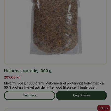
kan
vælges
på
varesiden
Melorme, tørrede, 1000 g
209,00
kr.
Melorm i pose, 1000 gram. Melorme er et proteinrigt foder med ca.
50 % protein, hvilket gør dem til en god tilføjelse til fuglefoder.
Læs mere
Læg i kurven
om produkten Melorme, tørrede, 1000 g
SALG