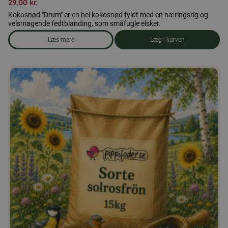
29,00
kr.
Kokosnød "Drum" er en hel kokosnød fyldt med en næringsrig og
velsmagende fedtblanding, som småfugle elsker.
Læs mere
Læg i kurven
om produkten Kokosnød 'tromme'