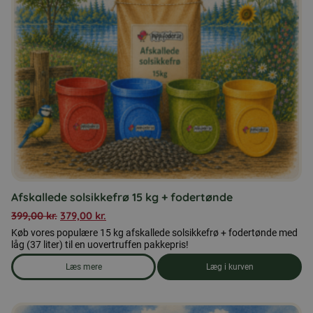
kan
vælges
på
varesiden
Afskallede solsikkefrø 15 kg + fodertønde
399,00
kr.
379,00
kr.
Køb vores populære 15 kg afskallede solsikkefrø + fodertønde med
låg (37 liter) til en uovertruffen pakkepris!
Læs mere
Læg i kurven
om produkten Afskallede solsikkefrø 15 kg + fodertønde