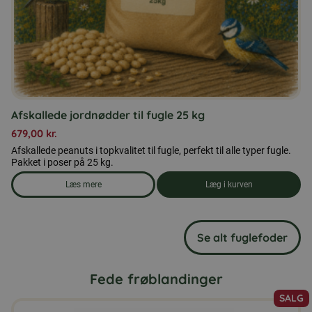
Afskallede jordnødder til fugle 25 kg
679,00
kr.
Afskallede peanuts i topkvalitet til fugle, perfekt til alle typer fugle.
Pakket i poser på 25 kg.
Læs mere
Læg i kurven
om produkten Afskallede jordnødder til fugle 25 kg
Se alt fuglefoder
Fede frøblandinger
SALG
Dette