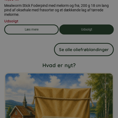
Mealworm Stick Foderpind med melorm og frø, 200 g 18 cm lang
pind af oksehale med frøsorter og et dækkende lag af tørrede
melorme.
Udsolgt
Læs mere
Udsolgt
om produkten Foderstang med melorm og frø
Se alle oliefrøblandinger
Hvad er nyt?