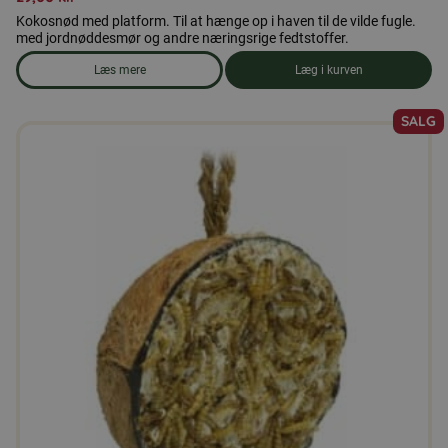
Kokosnød med platform. Til at hænge op i haven til de vilde fugle.
med jordnøddesmør og andre næringsrige fedtstoffer.
Læs mere
Læg i kurven
om produkten Kokosnød med fedt
SALG
Dette
vare
har
flere
varianter.
Mulighederne
kan
vælges
på
varesiden