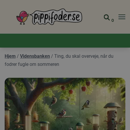
Pippifoder logo
0
Gå til 
Se din
Hjem
/
Vidensbanken
/
Ting, du skal overveje, når du
fodrer fugle om sommeren