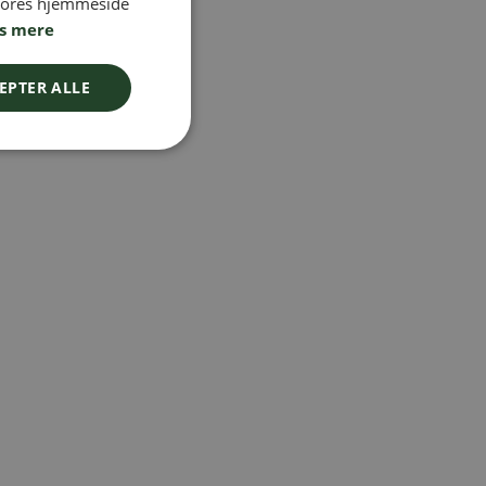
 vores hjemmeside
SWEDISH
s mere
FINNISH
DANISH
EPTER ALLE
NORWEGIAN