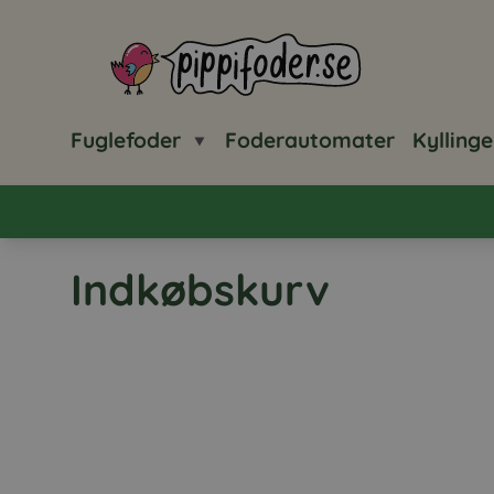
Pippifoder logo
Fuglefoder
Foderautomater
Kyllinge
Indkøbskurv