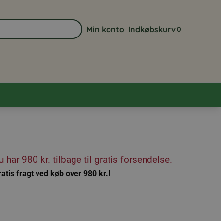
Min konto
Indkøbskurv
0
Gå til min kontoside
Se din indkøbsk
u har
980 kr.
tilbage til gratis forsendelse.
ratis fragt ved køb over
980
kr.!