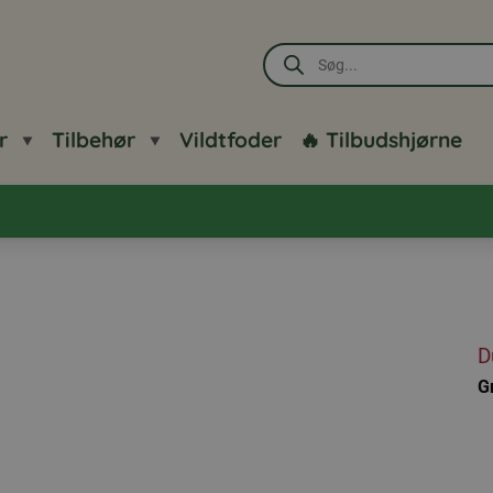
Products
search
r
Tilbehør
Vildtfoder
🔥 Tilbudshjørne
D
G