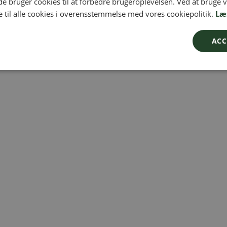
 bruger cookies til at forbedre brugeroplevelsen. Ved at bruge
 til alle cookies i overensstemmelse med vores cookiepolitik.
Læ
ACC