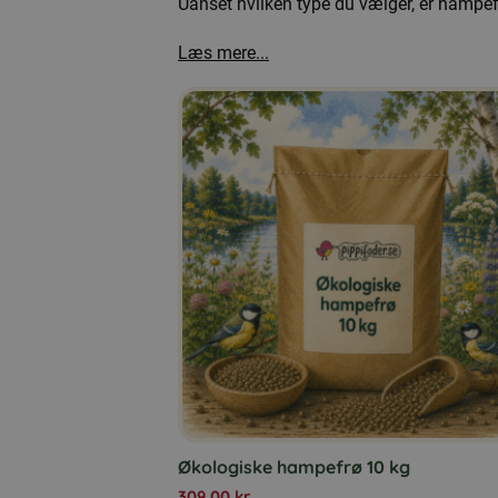
Uanset hvilken type du vælger, er hampef
Læs mere...
Økologiske hampefrø 10 kg
309,00
kr.