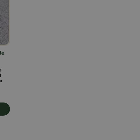
de
n
i
ar
ampefrø i en fodertønde