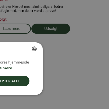
frø er ikke det mest almindelige, vi fodrer
 fugle med, men det er værd at prøve!
olgt
Læs mere
Udsolgt
om produkten Hampefrø 9 kg
 vores hjemmeside
SWEDISH
s mere
FINNISH
DANISH
EPTER ALLE
NORWEGIAN