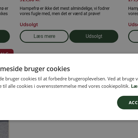
rø er
Hampefrø er ikke det mest almindelige, vi fodrer
Hampe
ækkes
vores fugle med, men det er værd at prøve!
vores
Udsolgt
Uds
Læs mere
Udsolgt
mpefrø 10 kg
om produkten Hampefrø 20 kg
SALG
meside bruger cookies
 bruger cookies til at forbedre brugeroplevelsen. Ved at bruge
 til alle cookies i overensstemmelse med vores cookiepolitik.
Læ
ACC