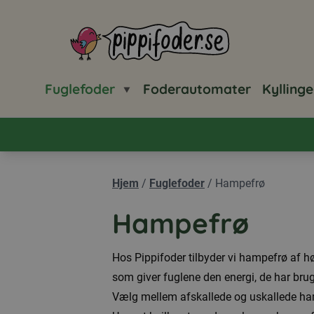
Pippifoder logo
Fuglefoder
Foderautomater
Kyllinge
Hjem
/
Fuglefoder
/
Hampefrø
Hampefrø
Hos Pippifoder tilbyder vi hampefrø af høj 
som giver fuglene den energi, de har brug 
Vælg mellem afskallede og uskallede hamp