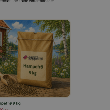
ærdsat i de kolde vintermåneder.
pefrø 9 kg
,00
kr.