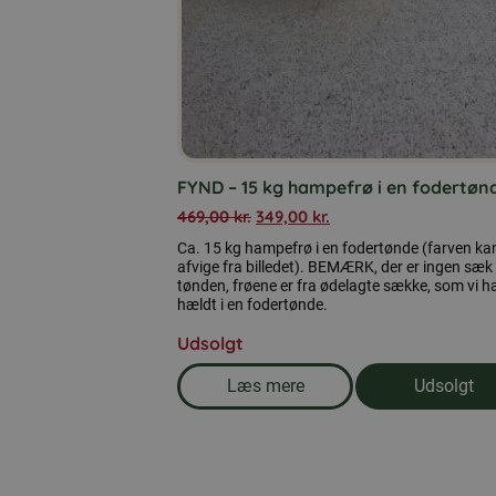
FYND – 15 kg hampefrø i en fodertøn
469,00
kr.
349,00
kr.
Ca. 15 kg hampefrø i en fodertønde (farven ka
afvige fra billedet). BEMÆRK, der er ingen sæk 
tønden, frøene er fra ødelagte sække, som vi h
hældt i en fodertønde.
Udsolgt
Læs mere
Udsolgt
om produkten FYND - 15 kg h