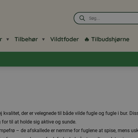
Products
search
r
Tilbehør
Vildtfoder
🔥 Tilbudshjørne
kvalitet, der er velegnede til både vilde fugle og fugle i bur. Diss
for til at holde sig aktive og sunde.
efrø – de afskallede er nemme for fuglene at spise, mens uskal