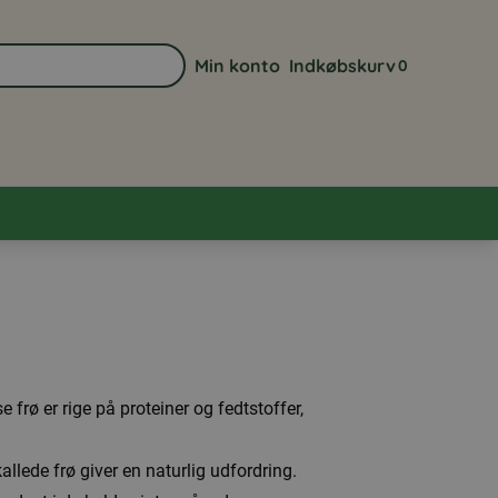
Min konto
Indkøbskurv
0
Gå til min kontoside
Se din indkøbsk
e frø er rige på proteiner og fedtstoffer,
lede frø giver en naturlig udfordring.