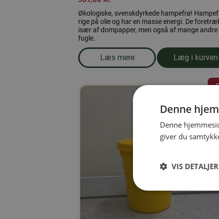
Økologiske, svenskdyrkede hampefrø! Hampef
rige på olie og har en masse energi. De foretr
især af dompapper, men også af mange andre
fugle.
Læs mere
Læg i kurven
om produkten Økologiske ha
Denne hjem
Denne hjemmeside
giver du samtykke
VIS DETALJER