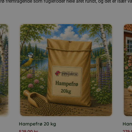
rø fremragende som fuglefoder hele året rundt, og det er især v
Hampefrø 20 kg
Ham
529,00
kr.
279