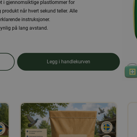
kket i gjennomsiktige plastlommer for
g produkt når hvert sekund teller. Alle
rklarende instruksjoner.
synlig på lang avstand.
Legg i handlekurven