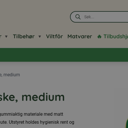
Products
search
r
Tilbehør
Viltfôr
Matvarer
🔥 Tilbudsh
ke, medium
eske, medium
t, gummiaktig materiale med matt
ute. Utstyret holdes hygienisk rent og