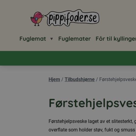
Pippifoder logo
Fuglemat
Fuglemater
Fôr til kyllinge
Hjem
/
Tilbudshjørne
/
Førstehjelpsves
Førstehjelpsv
Førstehjelpsveske laget av et slitesterk
overflate som holder støv, fukt og smuss 