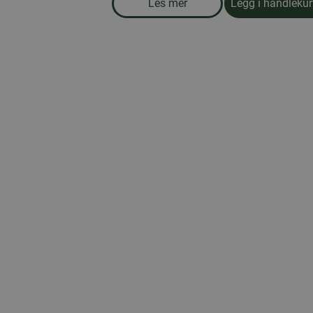
Les mer
Legg i handleku
om produkten Oppvaskmaskin-t