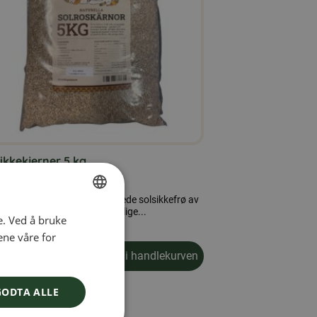
ikkekjerner 5 kg
00
kr
kkefrø 5 kg – Naturlige, skallede solsikkefrø av
gsmiddelkvalitet Våre naturlige...
e. Ved å bruke
SWEDISH
ene våre for
FINNISH
Les mer
Legg i handlekurven
om produkten Solsikkekjerner 5 kg
DANISH
GODTA ALLE
NORWEGIAN