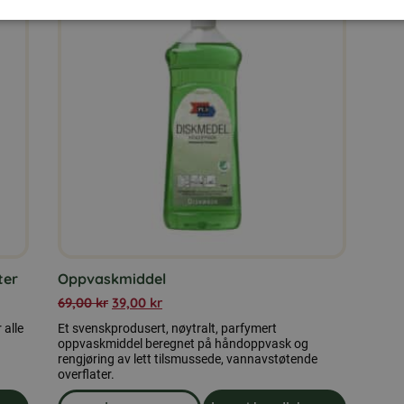
ter
Oppvaskmiddel
69,00
kr
39,00
kr
 alle
Et svenskprodusert, nøytralt, parfymert
oppvaskmiddel beregnet på håndoppvask og
rengjøring av lett tilsmussede, vannavstøtende
overflater.