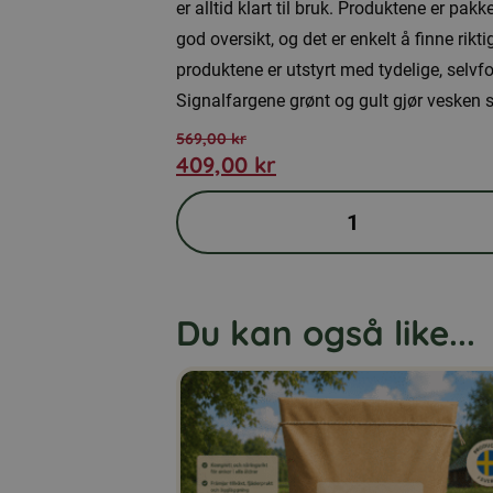
er alltid klart til bruk. Produktene er pa
god oversikt, og det er enkelt å finne rikti
produktene er utstyrt med tydelige, selvfo
Signalfargene grønt og gult gjør vesken 
569,00
kr
409,00
kr
Opprinnelig
Nåværende
pris
pris
Førstehjelpsveske,
var:
er:
medium
569,00 kr.
409,00 kr.
antall
Du kan også like...