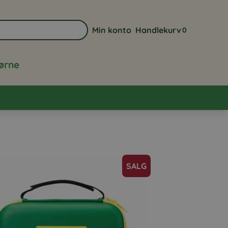
Min konto
Handlekurv
0
Gå til min kontoside
Vis handlekurve
jørne
SALG