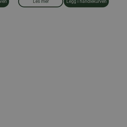
rven
Les mer
Legg i handlekurven
abletter, 100 tabletter
om produkten Oppvaskmiddel