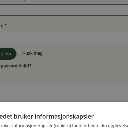
vd
rd
*
vd
Husk meg
g inn
 passordet ditt?
tedet bruker informasjonskapsler
bruker informasjonskapsler (cookies) for å forbedre din opplevels