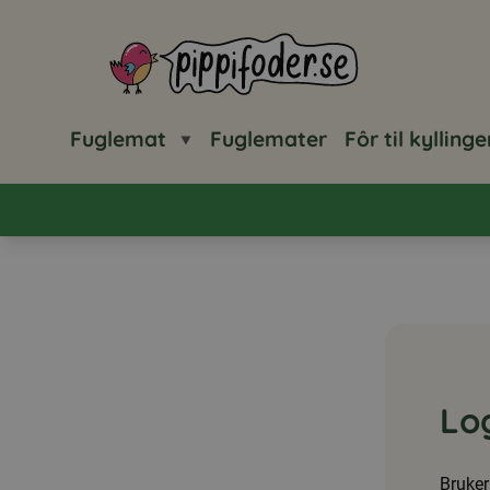
Pippifoder logo
Fuglemat
Fuglemater
Fôr til kyllinge
Lo
Bruker