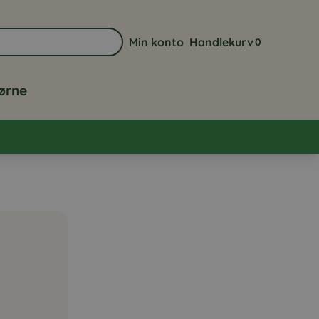
Min konto
Handlekurv
0
Gå til min kontoside
Vis handlekurve
jørne