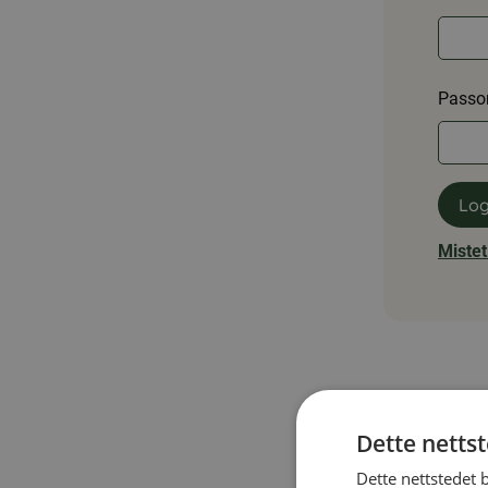
Påkre
Passo
Påkre
Log
Mistet
Dette netts
Dette nettstedet 