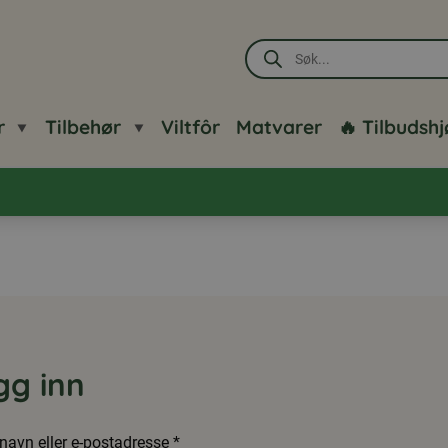
Products
search
r
Tilbehør
Viltfôr
Matvarer
🔥 Tilbudsh
gg inn
navn eller e-postadresse
*