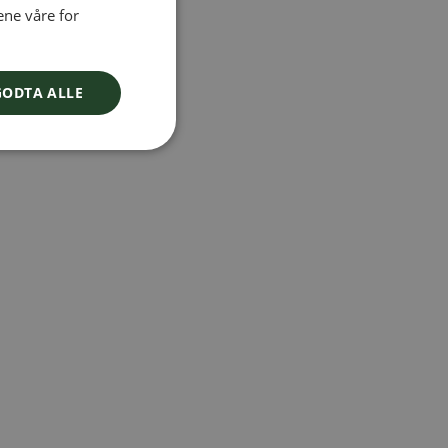
ene våre for
FINNISH
DANISH
GODTA ALLE
NORWEGIAN