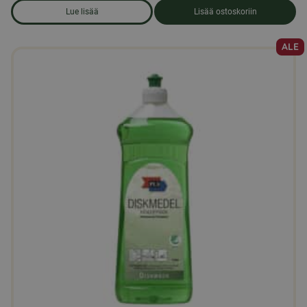
Lue lisää
Lisää ostoskoriin
om produkten Astianpesukoneen tabletit, 100 kpl
ALE