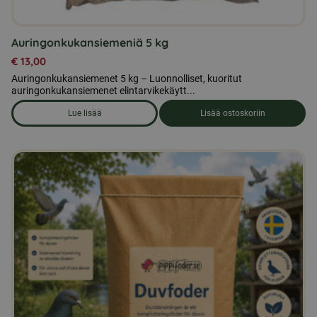
Auringonkukansiemeniä 5 kg
€
13,00
Auringonkukansiemenet 5 kg – Luonnolliset, kuoritut
auringonkukansiemenet elintarvikekäytt...
Lue lisää
Lisää ostoskoriin
om produkten Auringonkukansiemeniä 5 kg