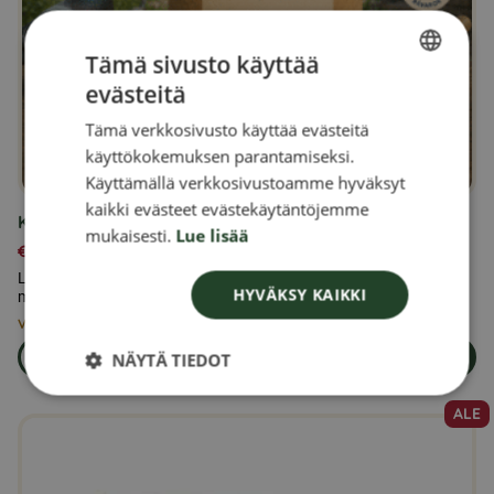
Tämä sivusto käyttää
evästeitä
SWEDISH
Tämä verkkosivusto käyttää evästeitä
FINNISH
käyttökokemuksen parantamiseksi.
DANISH
Käyttämällä verkkosivustoamme hyväksyt
kaikki evästeet evästekäytäntöjemme
NORWEGIAN
Kyyhkysrehua 25 kg
mukaisesti.
Lue lisää
€
36,00
Lisäravinto kyyhkyille; sisältää eläimen tarpeiden ja kunnon
HYVÄKSY KAIKKI
mukaisia vitamiineja ja kivennäisaineita.
Vain 3 jäljellä varastossa
NÄYTÄ TIEDOT
Lue lisää
Lisää ostoskoriin
om produkten Kyyhkysrehua 25 kg
ALE