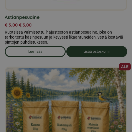
Astianpesuaine
€
5,00
€
3,00
Ruotsissa valmistettu, hajusteeton astianpesuaine, joka on
tarkoitettu käsinpesuun ja kevyesti likaantuneiden, vettä kestäviä
pintojen puhdistukseen.
Lue lisää
Lisää ostoskoriin
om produkten Astianpesuaine
ALE