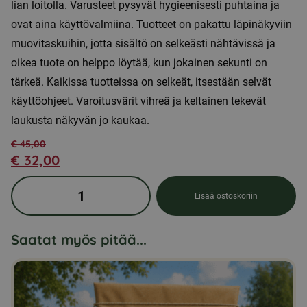
lian loitolla. Varusteet pysyvät hygieenisesti puhtaina ja
ovat aina käyttövalmiina. Tuotteet on pakattu läpinäkyviin
muovitaskuihin, jotta sisältö on selkeästi nähtävissä ja
oikea tuote on helppo löytää, kun jokainen sekunti on
tärkeä. Kaikissa tuotteissa on selkeät, itsestään selvät
käyttöohjeet. Varoitusvärit vihreä ja keltainen tekevät
laukusta näkyvän jo kaukaa.
€
45,00
€
32,00
Alkuperäinen
Nykyinen
hinta
hinta
Ensiapulaukku,
Lisää ostoskoriin
oli:
on:
keskikokoinen
€ 45,00.
€ 32,00.
määrä
Saatat myös pitää...