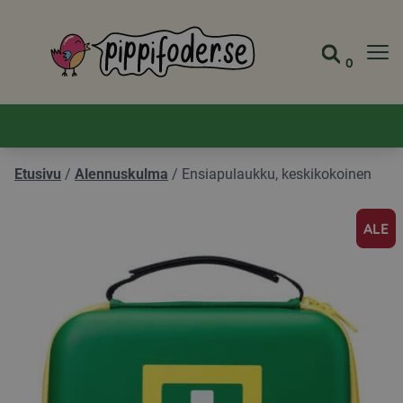
Pippifoder logo
0
Siirry s
Näytä 
Etusivu
/
Alennuskulma
/
Ensiapulaukku, keskikokoinen
ALE