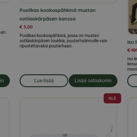
Puolikas kookospähkinä mustan
sotilaskärpäsen kanssa
€
3,00
aan.
Puolikas kookospähkinä, jossa on mustan
sotilaskärpäsen toukkia, puutarhalinnuille vain
Iso 
ripustettavaksi puutarhaan.
€
10
Iso l
linnu
moni
in
Lue lisää
Lisää ostoskoriin
ähkinää ja mysliä
om produkten Puolikas kookospähkinä mus
ALE
Tällä
Täll
tuotteella
tuott
on
on
useampi
use
muunnelma.
muu