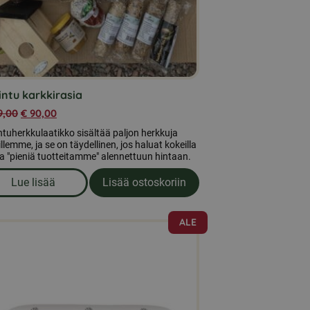
lintu karkkirasia
9,00
€
90,00
intuherkkulaatikko sisältää paljon herkkuja
illemme, ja se on täydellinen, jos haluat kokeilla
a "pieniä tuotteitamme" alennettuun hintaan.
Lue lisää
Lisää ostoskoriin
tan sotilaskärpäsen kanssa
om produkten Iso lintu karkkirasia
ALE
ä
eella
ampi
nnelma.