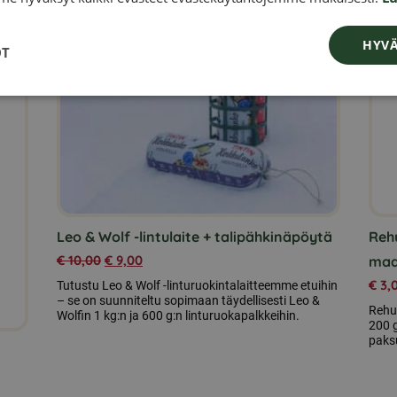
useampi
muunnelma.
HYVÄ
OT
Voit
tehdä
valinnat
tuotteen
sivulla.
Leo & Wolf -lintulaite + talipähkinäpöytä
Reh
€
10,00
€
9,00
maa
€
3,
Tutustu Leo & Wolf -linturuokintalaitteemme etuihin
– se on suunniteltu sopimaan täydellisesti Leo &
Rehu
Wolfin 1 kg:n ja 600 g:n linturuokapalkkeihin.
200 g
paks