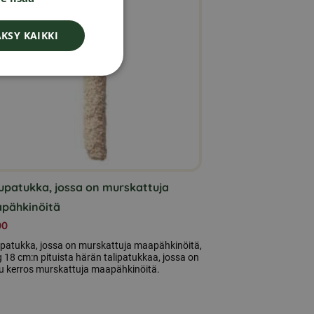
FINNISH
DANISH
KSY KAIKKI
NORWEGIAN
upatukka, jossa on murskattuja
pähkinöitä
00
patukka, jossa on murskattuja maapähkinöitä,
 18 cm:n pituista härän talipatukkaa, jossa on
u kerros murskattuja maapähkinöitä.