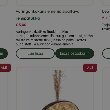
Auringonkukansiemeniä sisältävä
Leo 
€
4,
rehupatukka
€
3,00
Tarjo
ravit
Auringonkukkatikku Ruokintatikku
auringonkukansiemenillä, 200 g 18 cm pitkä, härän
talista valmistettu tikku, jossa on paksu kerros
puhdistettuja auringonkukansiemeniä.
in
Lue lisää
Lisää ostoskoriin
svasiemenseos hyönteisten kanssa 500g
om produkten Auringonkukansiemeniä sisä
ALE
ALE
Tällä
Täll
tuotteella
tuott
on
on
useampi
use
muunnelma.
muu
Voit
Voit