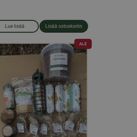
Lue lisää
Lisää ostoskoriin
ähkinäpöytä
om produkten Rehupatukka, jossa on murskattuja maapä
ALE