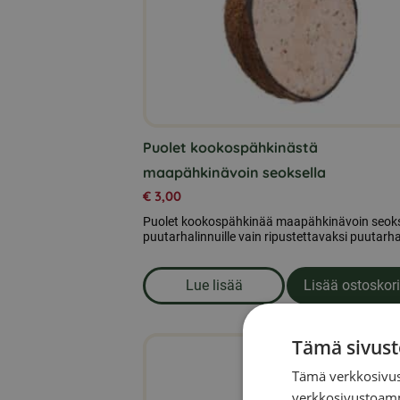
tehdä
valinnat
tuotteen
sivulla.
Puolet kookospähkinästä
maapähkinävoin seoksella
€
3,00
Puolet kookospähkinää maapähkinävoin seoks
puutarhalinnuille vain ripustettavaksi puutarh
Lue lisää
Lisää ostoskori
om produkten Puolet kookosp
Tämä sivust
Tällä
tuotteella
Tämä verkkosivus
on
verkkosivustoamm