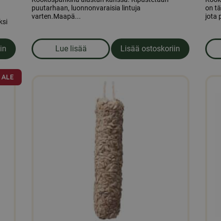
puutarhaan, luonnonvaraisia lintuja
on t
varten.Maapä...
jota 
ksi
in
Lue lisää
Lisää ostoskoriin
ähkinän kuoresta ja jauhomato
om produkten Rasvainen kookos
ALE
Täll
tuott
on
use
muu
Voit
tehd
vali
tuot
sivul