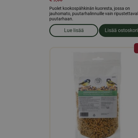
Puolet kookospähkinän kuoresta, jossa on
jauhomato, puutarhalinnuille vain ripustettava
puutarhaan.
Lue lisää
Lisää ostoskori
om produkten Puolet kookosp
Tällä
tuotteella
on
useampi
muunnelma.
Voit
tehdä
valinnat
tuotteen
sivulla.