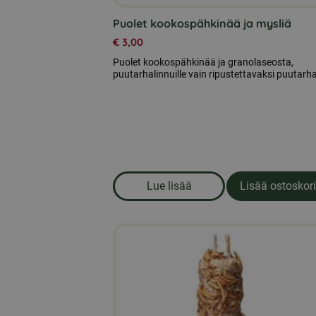
Puolet kookospähkinää ja mysliä
€
3,00
Puolet kookospähkinää ja granolaseosta,
puutarhalinnuille vain ripustettavaksi puutarh
Lue lisää
Lisää ostoskori
om produkten Puolet kookosp