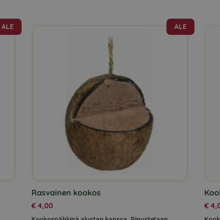
ALE
ALE
Tällä
Täll
tuotteella
tuott
on
on
useampi
use
muunnelma.
muu
Voit
Voit
tehdä
tehd
valinnat
vali
tuotteen
tuot
sivulla.
sivul
Rasvainen kookos
Koo
€
4,00
€
4,
Kookospähkinä alustan kanssa. Ripustetaan
Kook