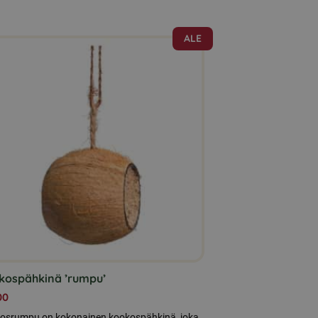
ALE
ä
eella
ampi
nnelma.
ä
nnat
teen
la.
kospähkinä ’rumpu’
00
osrumpu on kokonainen kookospähkinä, joka