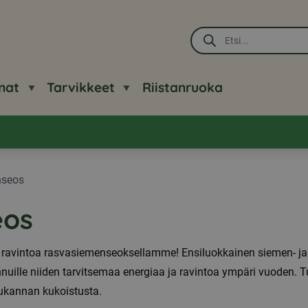
Products
search
nat
Tarvikkeet
Riistanruoka
nseos
eos
sta ravintoa rasvasiemenseoksellamme! Ensiluokkainen siemen- 
innuille niiden tarvitsemaa energiaa ja ravintoa ympäri vuoden.
tukannan kukoistusta.