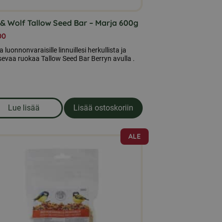
& Wolf Tallow Seed Bar – Marja 600g
00
a luonnonvaraisille linnuillesi herkullista ja
sevaa ruokaa Tallow Seed Bar Berryn avulla .
Lue lisää
Lisää ostoskoriin
ltävä rehupatukka
om produkten Leo & Wolf Tallow Seed Bar - Marja 600g
ALE
ä
eella
ampi
nnelma.