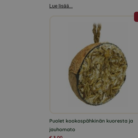
Lue lisää...
Tällä
tuotteella
on
useampi
muunnelma.
Voit
tehdä
valinnat
tuotteen
sivulla.
Puolet kookospähkinän kuoresta ja
jauhomato
€
3,00