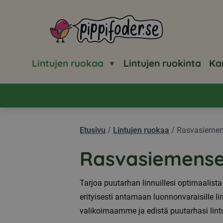
Pippifoder logo
Lintujen ruokaa
Lintujen ruokinta
Ka
Etusivu
/
Lintujen ruokaa
/
Rasvasieme
Rasvasiemens
Tarjoa puutarhan linnuillesi optimaali
erityisesti antamaan luonnonvaraisille l
valikoimaamme ja edistä puutarhasi lin