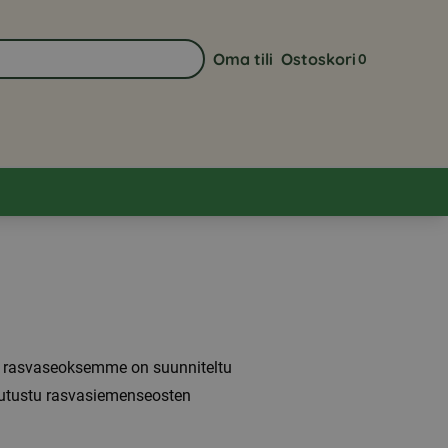
Oma tili
Ostoskori
0
Siirry sivulle Oma tili
Näytä ostoskor
ja rasvaseoksemme on suunniteltu
 Tutustu rasvasiemenseosten