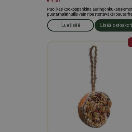
€
3,00
Puolikas kookospähkinä auringonkukansiemeni
puutarhalinnuille vain ripustettavaksi puutarh
Lue lisää
Lisää ostoskori
om produkten Puolet kookosp
Tällä
tuotteella
on
useampi
muunnelma.
Voit
tehdä
valinnat
tuotteen
sivulla.