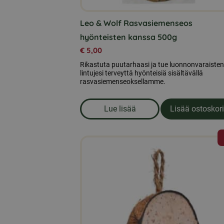
Leo & Wolf Rasvasiemenseos
hyönteisten kanssa 500g
€
5,00
Rikastuta puutarhaasi ja tue luonnonvaraisten
lintujesi terveyttä hyönteisiä sisältävällä
rasvasiemenseoksellamme.
Lue lisää
Lisää ostoskori
om produkten Leo & Wolf Ra
Tällä
tuotteella
on
useampi
muunnelma.
Voit