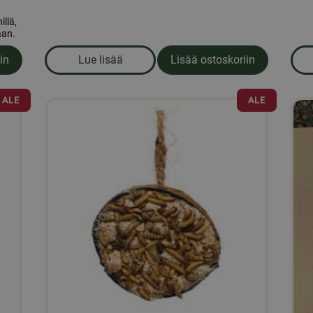
llä,
aan.
Lue lisää
Lisää ostoskoriin
in
om produkten Leo & Wolf -lintulaite + talip
ähkinää auringonkukansiemenillä
ALE
ALE
Tällä
tuotteella
on
useampi
muunnelma.
Voit
tehdä
valinnat
tuotteen
sivulla.