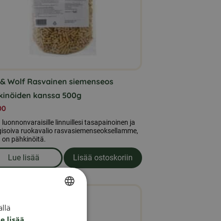
ä
nnat
teen
la.
 & Wolf Rasvainen siemenseos
kinöiden kanssa 500g
00
luonnonvaraisille linnuillesi tasapainoinen ja
gisoiva ruokavalio rasvasiemenseoksellamme,
 on pähkinöitä.
Lue lisää
Lisää ostoskoriin
sa on maapähkinöitä ja mokkapaloja
om produkten Leo & Wolf Rasvainen siemenseos pähkin
llä
SWEDISH
e lisää