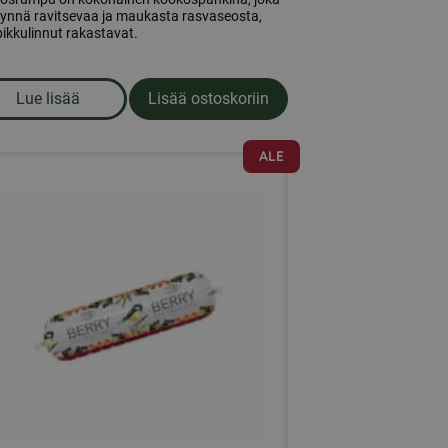
äynnä ravitsevaa ja maukasta rasvaseosta,
pikkulinnut rakastavat.
Lue lisää
Lisää ostoskoriin
om produkten Kookospähkinä 'rumpu'
ALE
ä
eella
ampi
nnelma.
ä
nnat
teen
la.