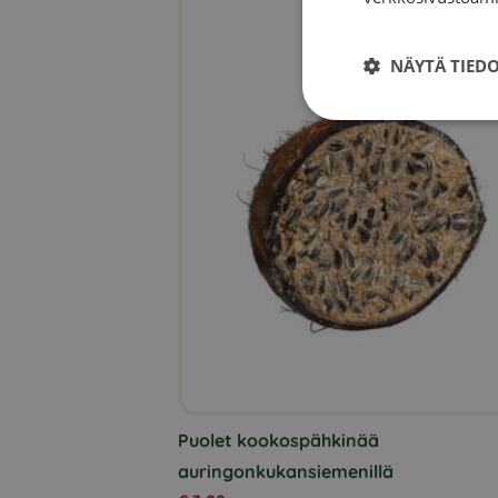
useampi
muunnelma.
NÄYTÄ TIED
Voit
tehdä
valinnat
tuotteen
sivulla.
Puolet kookospähkinää
auringonkukansiemenillä