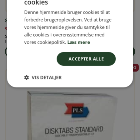
cookies
SWEDISH
Denne hjemmeside bruger cookies til at
FINNISH
forbedre brugeroplevelsen. Ved at bruge
Solsikkekerner 5 kg
DANISH
vores hjemmeside giver du samtykke til
99,00
kr.
alle cookies i overensstemmelse med
NORWEGIAN
Solsikkekerner 5 kg – Naturlige, afskallede solsikkekerner i
vores cookiepolitik.
Læs mere
fødevarekvalitet Vores naturl...
Læs mere
Læg i kurven
om produkten Solsikkekerner 5 kg
ACCEPTER ALLE
SALG
VIS DETALJER