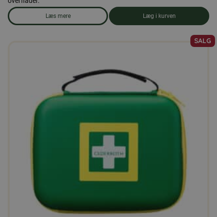
overflader.
Læs mere
Læg i kurven
om produkten Opvaskemiddel
SALG