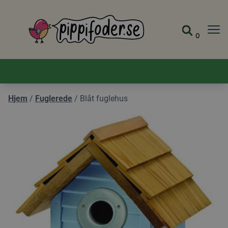
Pippifoder logo
0
Gå til 
Se din
Hjem
/
Fuglerede
/
Blåt fuglehus