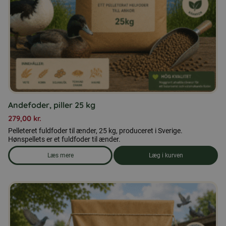
Andefoder, piller 25 kg
279,00
kr.
Pelleteret fuldfoder til ænder, 25 kg, produceret i Sverige.
Hønspellets er et fuldfoder til ænder.
Læs mere
Læg i kurven
om produkten Andefoder, piller 25 kg