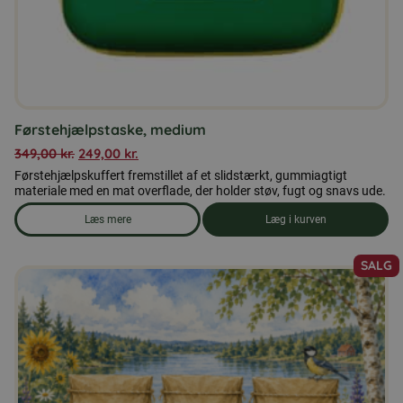
Førstehjælpstaske, medium
349,00
kr.
249,00
kr.
Førstehjælpskuffert fremstillet af et slidstærkt, gummiagtigt
materiale med en mat overflade, der holder støv, fugt og snavs ude.
Læs mere
Læg i kurven
om produkten Førstehjælpstaske, medium
SALG