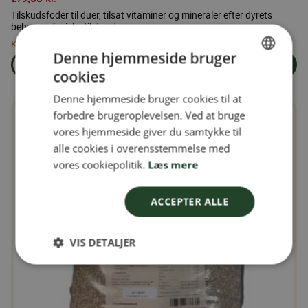
Tilskudsfoder til duer, tilsat vitaminer og mineraler efter dyrets
behov og fysiske tilstand.
Kun 3 tilbage på lager
Denne hjemmeside bruger
Læs mere
Læg i kurven
cookies
om produkten Duerfoder 25 kg
SWEDISH
Denne hjemmeside bruger cookies til at
FINNISH
forbedre brugeroplevelsen. Ved at bruge
DANISH
vores hjemmeside giver du samtykke til
alle cookies i overensstemmelse med
NORWEGIAN
vores cookiepolitik.
Læs mere
ACCEPTER ALLE
VIS DETALJER