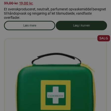
39,00
kr.
19,00
kr.
Et svenskproduceret, neutralt, parfumeret opvaskemiddel beregnet
til håndopvask og rengøring af let tilsmudsede, vandfaste
overflader.
Læs mere
Læg i kurven
om produkten Opvaskemiddel
SALG