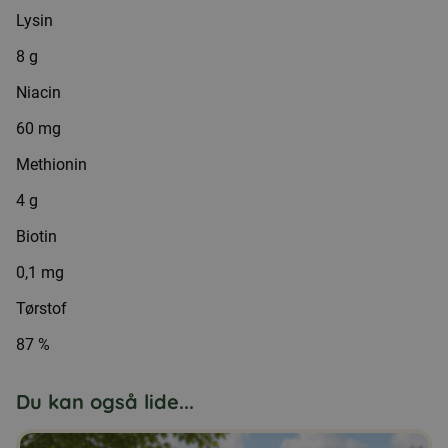
Lysin
8 g
Niacin
60 mg
Methionin
4 g
Biotin
0,1 mg
Tørstof
87 %
Du kan også lide...