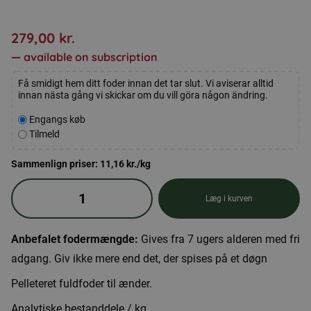
279,00
kr.
—
available on subscription
Få smidigt hem ditt foder innan det tar slut. Vi aviserar alltid
innan nästa gång vi skickar om du vill göra någon ändring.
Velg
Engangs køb
kjøpstype
Tilmeld
Sammenlign priser:
11,16
kr.
/kg
Andefoder,
Læg i kurven
piller
25
Anbefalet fodermængde:
Gives fra 7 ugers alderen med fri
kg
adgang. Giv ikke mere end det, der spises på et døgn
antal
Pelleteret fuldfoder til ænder.
Analytiske bestanddele / kg