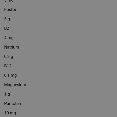
3 mg
Fosfor
5 g
B2
4 mg
Natrium
0,3 g
B12
0,1 mg
Magnesium
1 g
Pantoten
10 mg