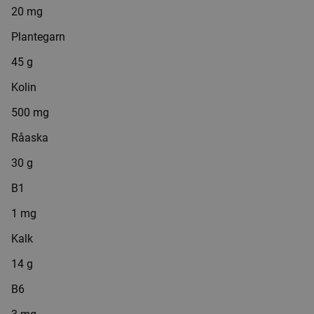
20 mg
Plantegarn
45 g
Kolin
500 mg
Råaska
30 g
B1
1 mg
Kalk
14 g
B6