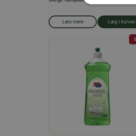
Sverige. Hønspellets er et fuldfoder til ænder.
Læs mere
Læg i kurven
om produkten Andefoder, pille