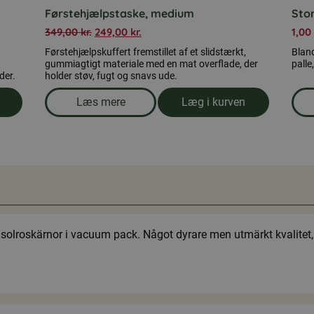
Førstehjælpstaske, medium
Stor
349,00
kr.
249,00
kr.
1,00
Førstehjælpskuffert fremstillet af et slidstærkt,
Bland
gummiagtigt materiale med en mat overflade, der
palle
der.
holder støv, fugt og snavs ude.
Læs mere
Læg i kurven
l
om produkten Førstehjælpstaske, medium
 solroskärnor i vacuum pack. Något dyrare men utmärkt kvalitet, i