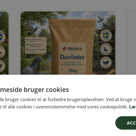
meside bruger cookies
 bruger cookies til at forbedre brugeroplevelsen. Ved at bruge
 til alle cookies i overensstemmelse med vores cookiepolitik.
Læ
Duerfoder 25 kg
Opv
279,00
kr.
169,
ACC
 i
Tilskudsfoder til duer, tilsat vitaminer og mineraler
Et sv