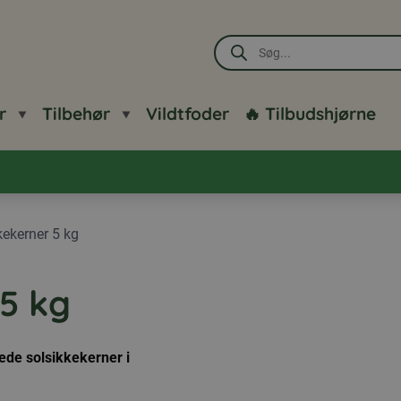
Products
search
r
Tilbehør
Vildtfoder
🔥 Tilbudshjørne
kekerner 5 kg
 5 kg
lede solsikkekerner i