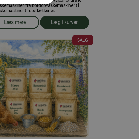
k. 100 tabletter pr. karton. Velegnet til alle
skemaskiner, fra bordopvaskemaskiner til
kemaskiner til storkøkkener.
Læs mere
Læg i kurven
om produkten Opvaskemaskine-tabletter, 100 tabletter
SALG