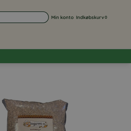
Min konto
Indkøbskurv
0
Gå til min kontoside
Se din indkøbsk