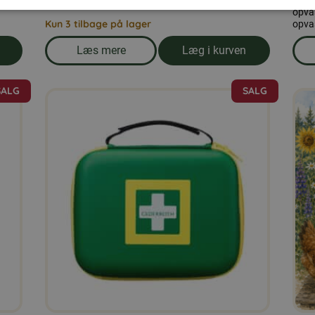
efter dyrets behov og fysiske tilstand.
opvas
opva
Kun 3 tilbage på lager
opvas
Læs mere
Læg i kurven
r 25 kg
om produkten Duerfoder 25 kg
SALG
SALG