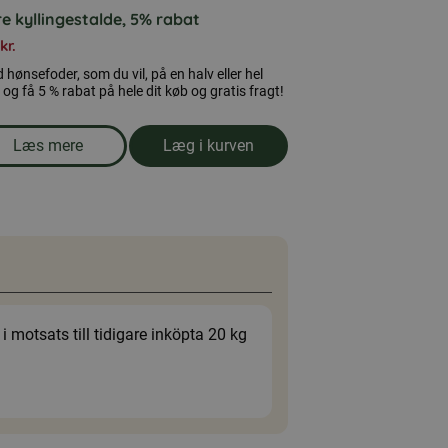
e kyllingestalde, 5% rabat
kr.
 hønsefoder, som du vil, på en halv eller hel
, og få 5 % rabat på hele dit køb og gratis fragt!
Læs mere
Læg i kurven
om produkten Store kyllingestalde, 5% rabat
 motsats till tidigare inköpta 20 kg