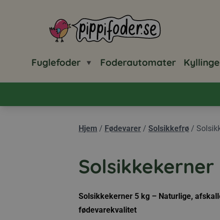
Pippifoder logo
Fuglefoder
Foderautomater
Kyllinge
Hjem
/
Fødevarer
/
Solsikkefrø
/
Solsik
Solsikkekerner
Solsikkekerner 5 kg – Naturlige, afskal
fødevarekvalitet