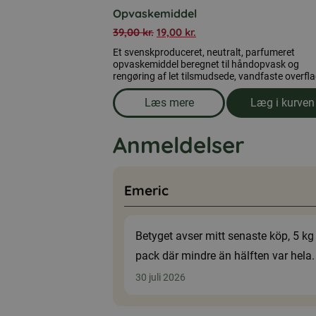
Opvaskemiddel
39,00
kr.
19,00
kr.
Et svenskproduceret, neutralt, parfumeret
opvaskemiddel beregnet til håndopvask og
rengøring af let tilsmudsede, vandfaste overfla
Læs mere
Læg i kurven
om produkten Opvaskemidde
Anmeldelser
Emeric
Betyget avser mitt senaste köp, 5 kg
pack där mindre än hälften var hela.
30 juli 2026