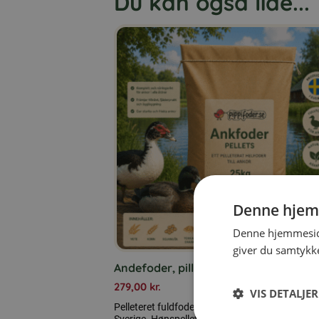
Du kan også lide...
Denne hjem
Denne hjemmeside
giver du samtykke
Andefoder, piller 25 kg
279,00
kr.
VIS DETALJER
Pelleteret fuldfoder til ænder, 25 kg, produceret