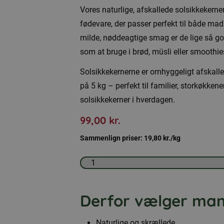
Vores naturlige, afskallede solsikkekerne
fødevare, der passer perfekt til både ma
milde, nøddeagtige smag er de lige så go
som at bruge i brød, müsli eller smoothie
Solsikkekernerne er omhyggeligt afskalle
på 5 kg – perfekt til familier, storkøkkener
solsikkekerner i hverdagen.
99,00
kr.
Sammenlign priser:
19,80
kr.
/kg
Solsikkekerner
5
kg
Derfor vælger man
antal
Naturlige og skrællede