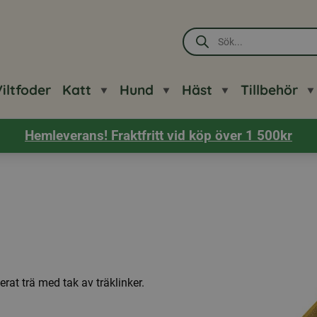
Produktsökning
iltfoder
Katt
Hund
Häst
Tillbehör
Hemleverans! Fraktfritt vid köp över 1 500kr
erat trä med tak av träklinker.