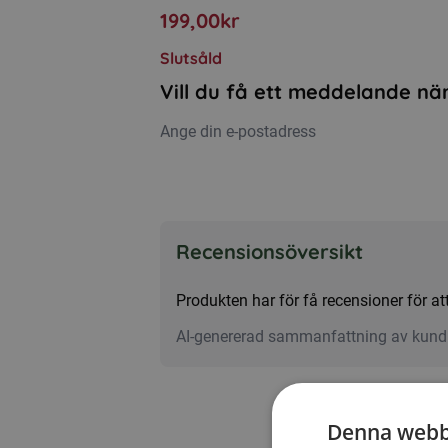
199,00
kr
Slutsåld
Vill du få ett meddelande när
Recensionsöversikt
Produkten har för få recensioner för 
AI-genererad sammanfattning av kund
Denna webb