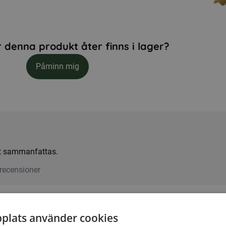
 denna produkt åter finns i lager?
Påminn mig
att sammanfattas.
recensioner
plats använder cookies