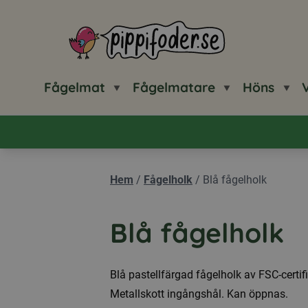
Pippifoder logotyp
Fågelmat
Fågelmatare
Höns
V
Hem
/
Fågelholk
/
Blå fågelholk
Blå fågelholk
Blå pastellfärgad fågelholk av FSC-certifi
Metallskott ingångshål. Kan öppnas.