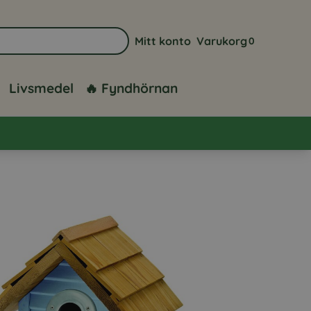
Mitt konto
Varukorg
0
Gå till sidan för mitt konto
Visa din varuk
Livsmedel
🔥 Fyndhörnan