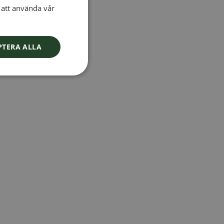
att använda vår
SWEDISH
FINNISH
DANISH
PTERA ALLA
NORWEGIAN