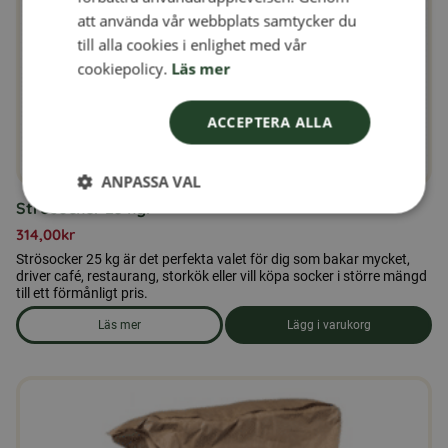
DANISH
att använda vår webbplats samtycker du
till alla cookies i enlighet med vår
NORWEGIAN
cookiepolicy.
Läs mer
ACCEPTERA ALLA
ANPASSA VAL
Strösocker 25 kg.
314,00
kr
Strösocker 25 kg är det perfekta valet för dig som bakar mycket,
driver café, restaurang, storkök eller vill köpa socker i större mängd
till ett förmånligt pris.
Läs mer
Lägg i varukorg
om produkten Strösocker 25 kg.