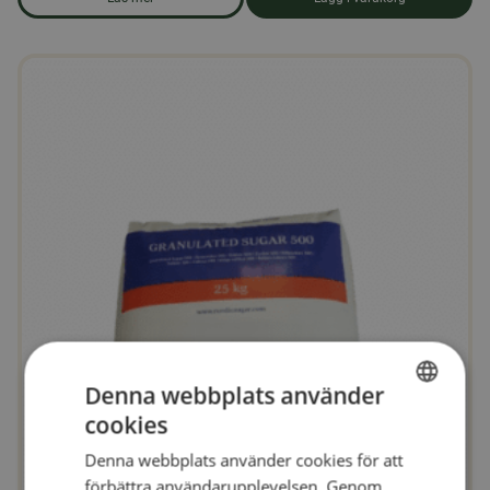
om produkten Honung 3 kg.
Denna webbplats använder
cookies
SWEDISH
Denna webbplats använder cookies för att
FINNISH
förbättra användarupplevelsen. Genom