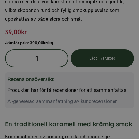
sötma med den lena karaktären från mjölk och grädde,
vilket skapar en rund och fyllig smakupplevelse som
uppskattas av både stora och små.
39,00
kr
Jämför pris:
390,00
kr
/kg
Honungskarameller
Lägg i varukorg
med
mjölk
Recensionsöversikt
och
grädde
Produkten har för få recensioner för att sammanfattas.
ca
AI-genererad sammanfattning av kundrecensioner
90
g
mängd
En traditionell karamell med krämig smak
Kombinationen av honung, mjölk och grädde ger