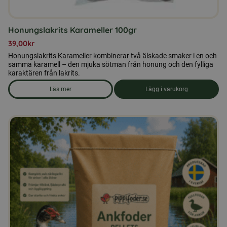
Honungslakrits Karameller 100gr
39,00
kr
Honungslakrits Karameller kombinerar två älskade smaker i en och
samma karamell – den mjuka sötman från honung och den fylliga
karaktären från lakrits.
Läs mer
Lägg i varukorg
om produkten Honungslakrits Karameller 100gr