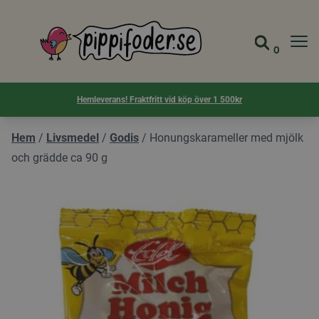
Pippifoder logotyp
0
Gå till 
Visa d
Hemleverans! Fraktfritt vid köp över 1 500kr
Hem
/
Livsmedel
/
Godis
/
Honungskarameller med mjölk
och grädde ca 90 g