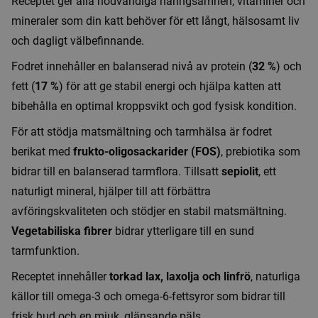
Receptet ger alla nödvändiga näringsämnen, vitaminer och
mineraler som din katt behöver för ett långt, hälsosamt liv
och dagligt välbefinnande.
Fodret innehåller en balanserad nivå av protein (
32 %
) och
fett (
17 %
) för att ge stabil energi och hjälpa katten att
bibehålla en optimal kroppsvikt och god fysisk kondition.
För att stödja matsmältning och tarmhälsa är fodret
berikat med
frukto-oligosackarider (FOS)
, prebiotika som
bidrar till en balanserad tarmflora. Tillsatt
sepiolit
, ett
naturligt mineral, hjälper till att förbättra
avföringskvaliteten och stödjer en stabil matsmältning.
Vegetabiliska fibrer
bidrar ytterligare till en sund
tarmfunktion.
Receptet innehåller
torkad lax, laxolja och linfrö
, naturliga
källor till omega-3 och omega-6-fettsyror som bidrar till
frisk hud och en mjuk, glänsande päls.