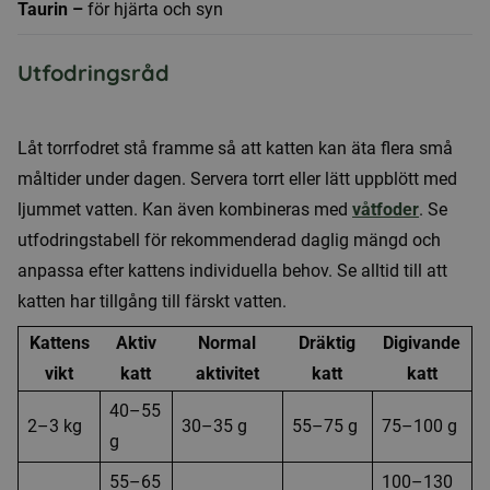
Taurin –
för hjärta och syn
Utfodringsråd
Låt torrfodret stå framme så att katten kan äta flera små
måltider under dagen. Servera torrt eller lätt uppblött med
ljummet vatten. Kan även kombineras med
våtfoder
. Se
utfodringstabell för rekommenderad daglig mängd och
anpassa efter kattens individuella behov. Se alltid till att
katten har tillgång till färskt vatten.
Kattens
Aktiv
Normal
Dräktig
Digivande
vikt
katt
aktivitet
katt
katt
40–55
2–3 kg
30–35 g
55–75 g
75–100 g
g
55–65
100–130