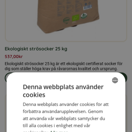
Ekologiskt strösocker 25 kg
537,00
kr
Ekologiskt strösocker 25 kg är ett ekologiskt certifierat socker för
dig som ställer höga krav på råvarornas kvalitet och ursprung.
Läs mer
Lägg i varukorg
om produkten Ekologiskt strösocker 25 kg
Denna webbplats använder
cookies
SWEDISH
Denna webbplats använder cookies för att
FINNISH
förbättra användarupplevelsen. Genom
DANISH
att använda vår webbplats samtycker du
till alla cookies i enlighet med vår
NORWEGIAN