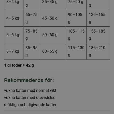
3–4 kg
35–45 g
75–90 g
g
g
65–75
90–105
130–155
4–5 kg
45–50 g
g
g
g
75–85
105–115
155–185
5–6 kg
50–60 g
g
g
g
85–95
115–130
185–210
6–7 kg
60–65 g
g
g
g
1 dl foder ≈ 42 g
Rekommederas för:
vuxna katter med normal vikt
vuxna katter med utevistelse
dräktiga och digivande katter