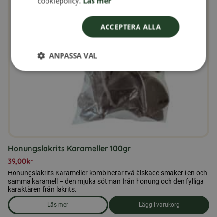
cookiepolicy.
Läs mer
ACCEPTERA ALLA
ANPASSA VAL
Honungslakrits Karameller 100gr
39,00
kr
Honungslakrits Karameller kombinerar två älskade smaker i en och
samma karamell – den mjuka sötman från honung och den fylliga
karaktären från lakrits.
Läs mer
Lägg i varukorg
om produkten Honungslakrits Karameller 100gr