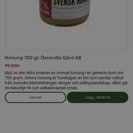
Honung 700 gr. Öxnevåls Gård AB
99,00
kr
Njut av den äkta smaken av svensk honung i en generös burk om
700 gram. Denna honung är framtagen av bin som samlar nektar
från svenska blomsterängar, skogar och odlingslandskap, vilket ger
en naturligt rik och välbalanserad smak.
Läs mer
Lägg i varukorg
om produkten Honung 700 gr. Öxnevåls Gård AB