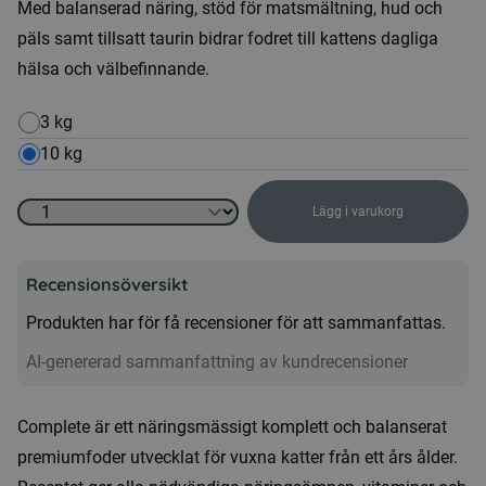
Med balanserad näring, stöd för matsmältning, hud och
päls samt tillsatt taurin bidrar fodret till kattens dagliga
hälsa och välbefinnande.
3 kg
10 kg
Lägg i varukorg
Kattmat
-
Recensionsöversikt
Complete
mängd
Produkten har för få recensioner för att sammanfattas.
AI-genererad sammanfattning av kundrecensioner
Complete är ett näringsmässigt komplett och balanserat
premiumfoder utvecklat för vuxna katter från ett års ålder.