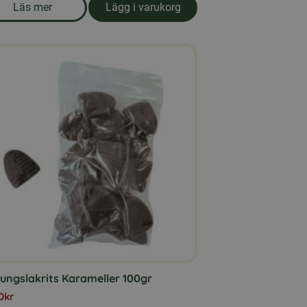
Läs mer
Lägg i varukorg
rd AB
om produkten Strösocker 25 kg.
ungslakrits Karameller 100gr
0
kr