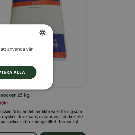
att använda vår
SWEDISH
FINNISH
DANISH
PTERA ALLA
NORWEGIAN
socker 25 kg.
00
kr
ocker 25 kg är det perfekta valet för dig som
 mycket, driver café, restaurang, storkök eller
köpa socker i större mängd till ett förmånligt