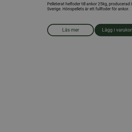
Pelleterat helfoder till ankor 25kg, producerad i
Sverige. Hönspellets är ett fullfoder för ankor.
Läs mer
Lägg i varuko
om produkten Ankfoder, pelle