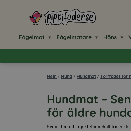
Pippifoder logotyp
Fågelmat
Fågelmatare
Höns
V
Hem
/
Hund
/
Hundmat
/
Torrfoder för 
Hundmat – Seni
för äldre hund
Senior har ett lägre fettinnehåll för enkla