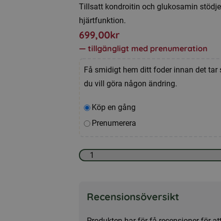
Tillsatt kondroitin och glukosamin stödjer
hjärtfunktion.
699,00
kr
—
tillgängligt med prenumeration
Få smidigt hem ditt foder innan det tar 
du vill göra någon ändring.
Välj
Köp en gång
typ
Prenumerera
av
köp
Hundmat
-
Senior
Recensionsöversikt
12kg,
torrfoder
Produkten har för få recensioner för 