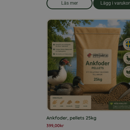
Läs mer
Lägg i varuko
om produkten Honung 3 kg.
Ankfoder, pellets 25kg
399,00
kr