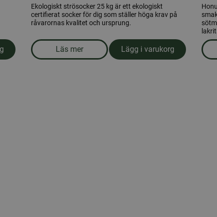
Ekologiskt strösocker 25 kg är ett ekologiskt
Honu
certifierat socker för dig som ställer höga krav på
smak
råvarornas kvalitet och ursprung.
sötma
lakrit
rg
Läs mer
Lägg i varukorg
ts 25kg
om produkten Ekologiskt strösocker 25 kg