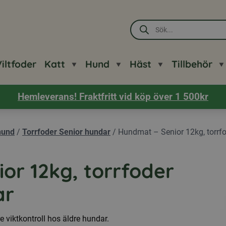
Produktsökning
iltfoder
Katt
Hund
Häst
Tillbehör
Hemleverans! Fraktfritt vid köp över 1 500kr
hund
/
Torrfoder Senior hundar
/
Hundmat – Senior 12kg, torrfo
or 12kg, torrfoder
ar
re viktkontroll hos äldre hundar.