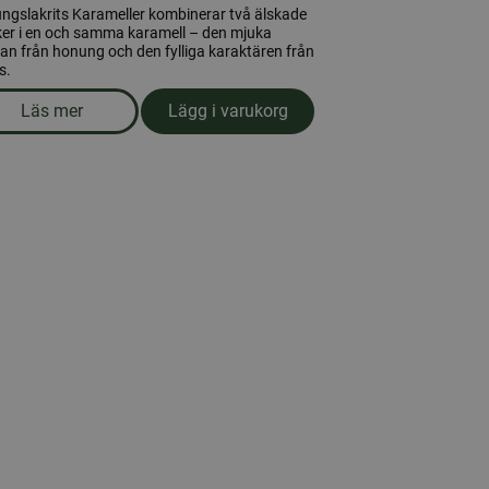
ngslakrits Karameller kombinerar två älskade
er i en och samma karamell – den mjuka
n från honung och den fylliga karaktären från
s.
Läs mer
Lägg i varukorg
om produkten Honungslakrits Karameller 100gr