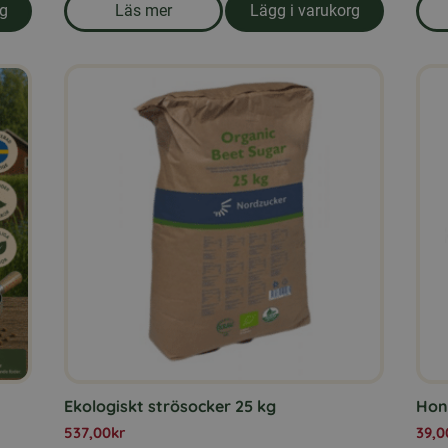
rg
Läs mer
Lägg i varukorg
om produkten Honung 700 gr. Öxnevåls Gå
Ekologiskt strösocker 25 kg
Hon
537,00
kr
39,0