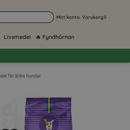
Mitt konto
Varukorg
0
Gå till sidan för mitt konto
Visa din varuk
Livsmedel
🔥 Fyndhörnan
der för äldre hundar