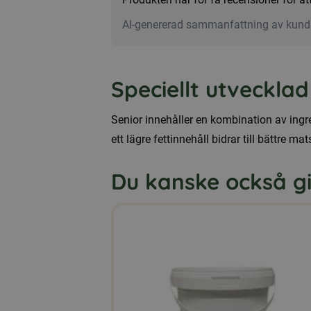
för
äldre
AI-genererad sammanfattning av kund
hundar
mängd
Speciellt utveckla
Senior innehåller en kombination av ingre
ett lägre fettinnehåll bidrar till bättre ma
Du kanske också gill