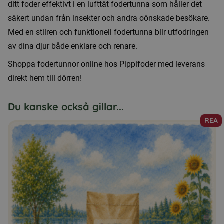
ditt foder effektivt i en lufttät fodertunna som håller det
säkert undan från insekter och andra oönskade besökare.
Med en stilren och funktionell fodertunna blir utfodringen
av dina djur både enklare och renare.
Shoppa fodertunnor online hos Pippifoder med leverans
direkt hem till dörren!
Du kanske också gillar...
REA
Den
här
produkten
har
flera
varianter.
De