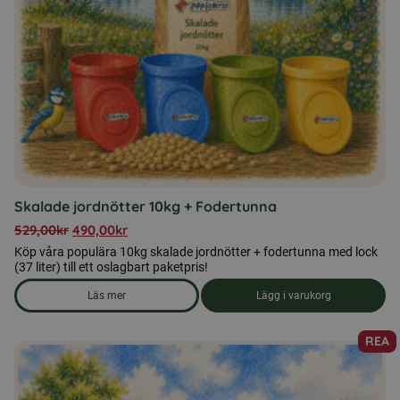
olika
alternativen
kan
väljas
på
produktsidan
Skalade jordnötter 10kg + Fodertunna
529,00
kr
490,00
kr
Köp våra populära 10kg skalade jordnötter + fodertunna med lock
(37 liter) till ett oslagbart paketpris!
Läs mer
Lägg i varukorg
om produkten Skalade jordnötter 10kg + Fodertunna
REA
Den
här