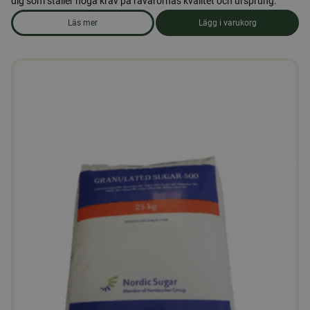
dig som ställer höga krav på råvarornas kvalitet och ursprung.
Läs mer
Lägg i varukorg
om produkten Ekologiskt strösocker 25 kg