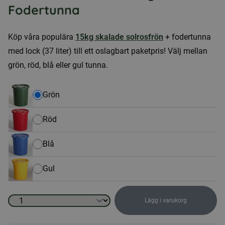
Fodertunna
Köp våra populära
15kg skalade solrosfrön
+ fodertunna
med lock (37 liter) till ett oslagbart paketpris! Välj mellan
grön, röd, blå eller gul tunna.
Grön
Röd
Blå
Gul
Lägg i varukorg
Skalade
solrosfrön