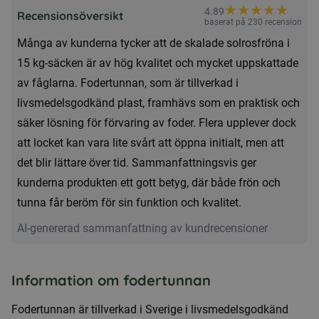
★
★
★
★
★
★
4.89
15kg
Recensionsöversikt
baserat på 230 recension
+
Många av kunderna tycker att de skalade solrosfröna i
Fodertunna
15 kg-säcken är av hög kvalitet och mycket uppskattade
mängd
av fåglarna. Fodertunnan, som är tillverkad i
livsmedelsgodkänd plast, framhävs som en praktisk och
säker lösning för förvaring av foder. Flera upplever dock
att locket kan vara lite svårt att öppna initialt, men att
det blir lättare över tid. Sammanfattningsvis ger
kunderna produkten ett gott betyg, där både frön och
tunna får beröm för sin funktion och kvalitet.
AI-genererad sammanfattning av kundrecensioner
Information om fodertunnan
Fodertunnan är tillverkad i Sverige i livsmedelsgodkänd