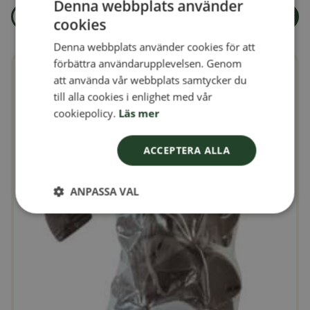
Denna webbplats använder
Läs mer
Lägg i varukorg
cookies
om produkten Vildfågelmix utan skal 15kg + Fodertunna
SWEDISH
Denna webbplats använder cookies för att
FINNISH
förbättra användarupplevelsen. Genom
DANISH
att använda vår webbplats samtycker du
till alla cookies i enlighet med vår
NORWEGIAN
cookiepolicy.
Läs mer
ACCEPTERA ALLA
ANPASSA VAL