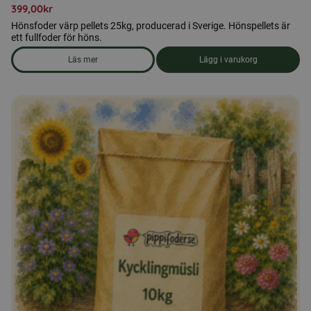
399,00
kr
Hönsfoder värp pellets 25kg, producerad i Sverige. Hönspellets är
ett fullfoder för höns.
Läs mer
Lägg i varukorg
om produkten Hönsfoder värp pellets 25kg