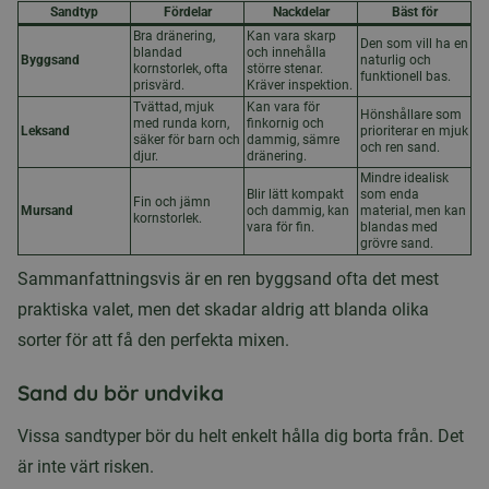
Sandtyp
Fördelar
Nackdelar
Bäst för
Bra dränering,
Kan vara skarp
Den som vill ha en
blandad
och innehålla
Byggsand
naturlig och
kornstorlek, ofta
större stenar.
funktionell bas.
prisvärd.
Kräver inspektion.
Tvättad, mjuk
Kan vara för
Hönshållare som
med runda korn,
finkornig och
Leksand
prioriterar en mjuk
säker för barn och
dammig, sämre
och ren sand.
djur.
dränering.
Mindre idealisk
Blir lätt kompakt
som enda
Fin och jämn
Mursand
och dammig, kan
material, men kan
kornstorlek.
vara för fin.
blandas med
grövre sand.
Sammanfattningsvis är en ren byggsand ofta det mest
praktiska valet, men det skadar aldrig att blanda olika
sorter för att få den perfekta mixen.
Sand du bör undvika
Vissa sandtyper bör du helt enkelt hålla dig borta från. Det
är inte värt risken.