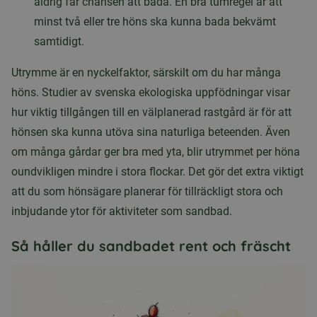
aldrig får chansen att bada. En bra tumregel är att
minst två eller tre höns ska kunna bada bekvämt
samtidigt.
Utrymme är en nyckelfaktor, särskilt om du har många
höns. Studier av svenska ekologiska uppfödningar visar
hur viktig tillgången till en välplanerad rastgård är för att
hönsen ska kunna utöva sina naturliga beteenden. Även
om många gårdar ger bra med yta, blir utrymmet per höna
oundvikligen mindre i stora flockar. Det gör det extra viktigt
att du som hönsägare planerar för tillräckligt stora och
inbjudande ytor för aktiviteter som sandbad.
Så håller du sandbadet rent och fräscht