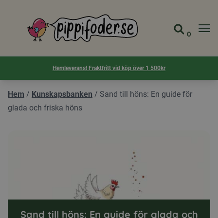
Pippifoder logotyp
0
Gå till 
Visa d
Hemleverans! Fraktfritt vid köp över 1 500kr
Hem
/
Kunskapsbanken
/
Sand till höns: En guide för
glada och friska höns
Sand till höns: En guide för glada och