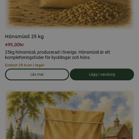
Hönsmüsli 25 kg
495,00
kr
25kg hönsmüsli, producerad i Sverige. Hönsmüsli är ett
kompletteringsfoder för kycklingar och höns.
Endast 29 kvar i lager
Läs mer
Lägg i varukorg
om produkten Hönsmüsli 25 kg