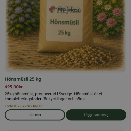
Hönsmüsli 25 kg
495,00
kr
25kg hönsmüsli, producerad i Sverige. Hönsmüsli är ett
kompletteringsfoder för kycklingar och höns.
Endast 29 kvar i lager
Läs mer
Lägg i varukorg
om produkten Hönsmüsli 25 kg