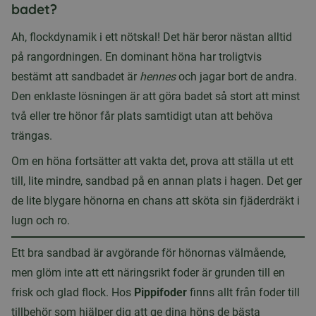
badet?
Ah, flockdynamik i ett nötskal! Det här beror nästan alltid
på rangordningen. En dominant höna har troligtvis
bestämt att sandbadet är
hennes
och jagar bort de andra.
Den enklaste lösningen är att göra badet så stort att minst
två eller tre hönor får plats samtidigt utan att behöva
trängas.
Om en höna fortsätter att vakta det, prova att ställa ut ett
till, lite mindre, sandbad på en annan plats i hagen. Det ger
de lite blygare hönorna en chans att sköta sin fjäderdräkt i
lugn och ro.
Ett bra sandbad är avgörande för hönornas välmående,
men glöm inte att ett näringsrikt foder är grunden till en
frisk och glad flock. Hos
Pippifoder
finns allt från foder till
tillbehör som hjälper dig att ge dina höns de bästa