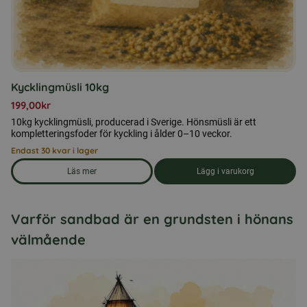
Kycklingmüsli 10kg
199,00
kr
10kg kycklingmüsli, producerad i Sverige. Hönsmüsli är ett
kompletteringsfoder för kyckling i ålder 0–10 veckor.
Endast 30 kvar i lager
Läs mer
Lägg i varukorg
om produkten Kycklingmüsli 10kg
Varför sandbad är en grundsten i hönans
välmående