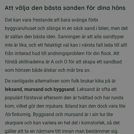
Att välja den bästa sanden för dina höns
Det kan vara frestande att bara svänga förbi
byggvaruhuset och slänga in en säck sand i bilen, men det
är sällan den bästa idén. Sanningen är att alla sandtyper
inte är lika, och ett felaktigt val kan i värsta fall leda till allt
från irriterad hud till andningsproblem för din flock. Att
förstå skillnaderna är A och O för att skapa ett sandbad
som hönsen både älskar och mår bra av.
De vanligaste alternativen som folk brukar kika på är
leksand, mursand och byggsand
. Leksand är ofta ett
populärt förstaval eftersom den är tvättad och har runda
korn, vilket gör den mjukare. Ibland kan den dock vara lite
för
finkornig. Byggsand och mursand är i sin tur lite
skarpare och kan variera en hel del i kornstorlek, så det
gäller att ta en närmare titt innan man bestämmer sig.