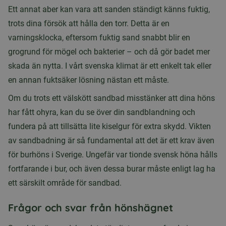
Ett annat aber kan vara att sanden ständigt känns fuktig,
trots dina försök att hålla den torr. Detta är en
varningsklocka, eftersom fuktig sand snabbt blir en
grogrund för mögel och bakterier – och då gör badet mer
skada än nytta. I vårt svenska klimat är ett enkelt tak eller
en annan fuktsäker lösning nästan ett måste.
Om du trots ett välskött sandbad misstänker att dina höns
har fått ohyra, kan du se över din sandblandning och
fundera på att tillsätta lite kiselgur för extra skydd. Vikten
av sandbadning är så fundamental att det är ett krav även
för burhöns i Sverige. Ungefär var tionde svensk höna hålls
fortfarande i bur, och även dessa burar måste enligt lag ha
ett särskilt område för sandbad.
Frågor och svar från hönshägnet