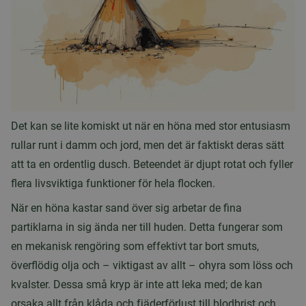
Det kan se lite komiskt ut när en höna med stor entusiasm
rullar runt i damm och jord, men det är faktiskt deras sätt
att ta en ordentlig dusch. Beteendet är djupt rotat och fyller
flera livsviktiga funktioner för hela flocken.
När en höna kastar sand över sig arbetar de fina
partiklarna in sig ända ner till huden. Detta fungerar som
en mekanisk rengöring som effektivt tar bort smuts,
överflödig olja och – viktigast av allt – ohyra som löss och
kvalster. Dessa små kryp är inte att leka med; de kan
orsaka allt från klåda och fjäderförlust till blodbrist och