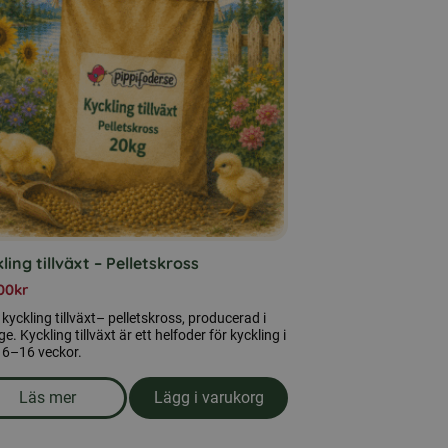
ling tillväxt – Pelletskross
00
kr
kyckling tillväxt– pelletskross, producerad i
ge. Kyckling tillväxt är ett helfoder för kyckling i
 6–16 veckor.
Läs mer
Lägg i varukorg
om produkten Kyckling tillväxt – Pelletskross