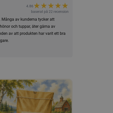
★
★
★
★
★
★
4.86
baserat på 22 recension
. Många av kunderna tycker att
hönor och tuppar, äter gärna av
en av att produkten har varit ett bra
ägare.