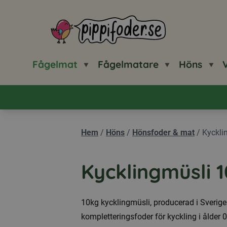
Pippifoder logotyp
Fågelmat
Fågelmatare
Höns
V
Hem
/
Höns
/
Hönsfoder & mat
/
Kyckli
Kycklingmüsli 
10kg kycklingmüsli, producerad i Sverige
kompletteringsfoder för kyckling i ålder 