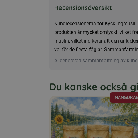
Recensionsöversikt
Kundrecensionerna för Kycklingmüsli 1
produkten är mycket omtyckt, vilket f
müslin, vilket indikerar att den är lä
val för de flesta fåglar. Sammanfattnin
AI-genererad sammanfattning av kund
Du kanske också gill
MÄNGDRAB