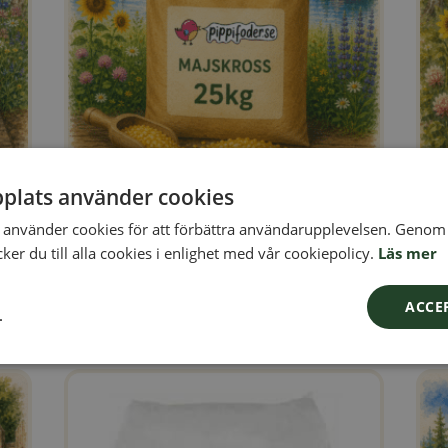
plats använder cookies
Majskross 25kg
Hön
använder cookies för att förbättra användarupplevelsen. Genom 
329,00
kr
399,
er du till alla cookies i enlighet med vår cookiepolicy.
Läs mer
er
25kg majskross, producerad i Sverige. Majskross är
Hönsf
akt!
ett kompletteringsfoder för kycklingar och höns.
Hönsp
ACCE
L
rg
Läs mer
Lägg i varukorg
n, 5% rabatt
om produkten Majskross 25kg