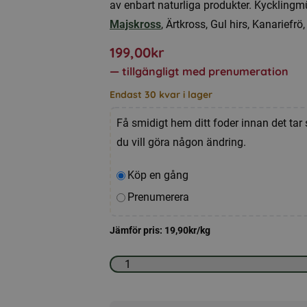
av enbart naturliga produkter. Kycklingmü
Majskross
, Ärtkross, Gul hirs, Kanariefrö
199,00
kr
—
tillgängligt med prenumeration
Endast 30 kvar i lager
Få smidigt hem ditt foder innan det tar 
du vill göra någon ändring.
Välj
Köp en gång
typ
Prenumerera
av
köp
Jämför pris:
19,90
kr
/kg
Kycklingmüsli
10kg
mängd