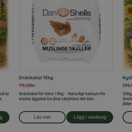
Snäckskal 15kg
Kyck
119,00
kr
299,
li är
Snäckskal för höns 15kg – Naturligt kalcium för
20kg 
s.
starka äggskal Ge dina värphöns det bäs...
Sveri
ålder
rg
Läs mer
Lägg i varukorg
kg
om produkten Snäckskal 15kg