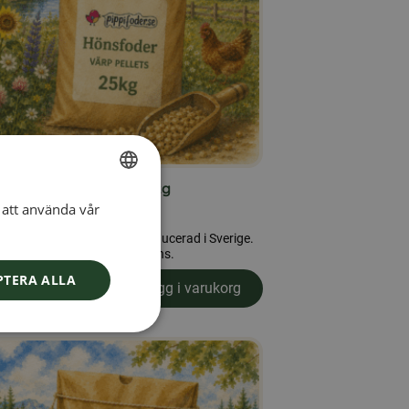
sfoder värp pellets 25kg
att använda vår
SWEDISH
00
kr
oder värp pellets 25kg, producerad i Sverige.
FINNISH
ellets är ett fullfoder för höns.
DANISH
PTERA ALLA
Läs mer
Lägg i varukorg
om produkten Hönsfoder värp pellets 25kg
NORWEGIAN