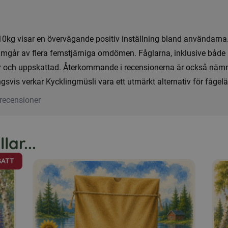
0kg visar en övervägande positiv inställning bland användarna
ramgår av flera femstjärniga omdömen. Fåglarna, inklusive både 
cker och uppskattad. Återkommande i recensionerna är också nämnd
gsvis verkar Kycklingmüsli vara ett utmärkt alternativ för fågel
recensioner
ar...
ATT