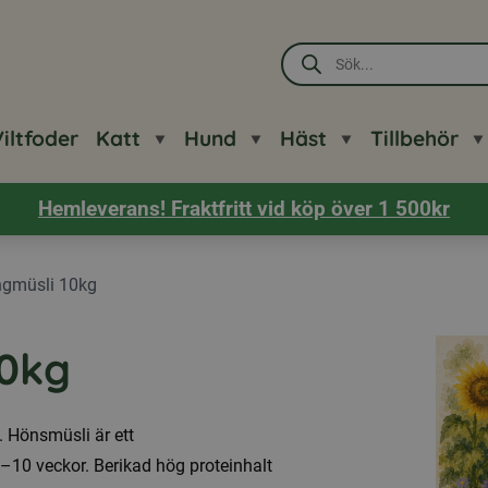
Produktsökning
iltfoder
Katt
Hund
Häst
Tillbehör
Hemleverans! Fraktfritt vid köp över 1 500kr
ngmüsli 10kg
10kg
. Hönsmüsli är ett
0–10 veckor. Berikad hög proteinhalt