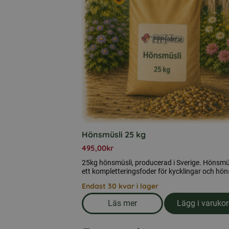
Hönsmüsli 25 kg
495,00
kr
25kg hönsmüsli, producerad i Sverige. Hönsmüs
ett kompletteringsfoder för kycklingar och hön
Endast 30 kvar i lager
Läs mer
Lägg i varuko
om produkten Hönsmüsli 25 