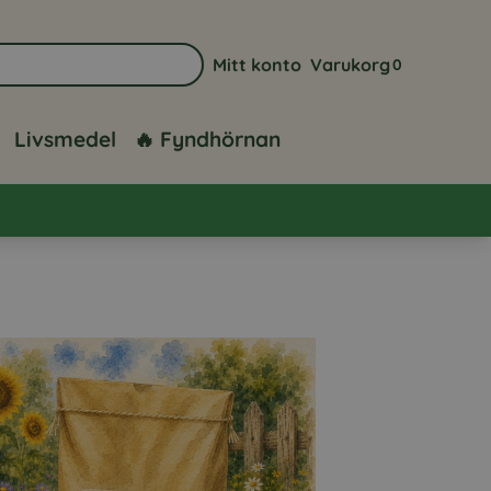
Mitt konto
Varukorg
0
Gå till sidan för mitt konto
Visa din varuk
Livsmedel
🔥 Fyndhörnan