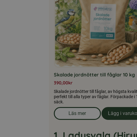
Skalade jordnötter till fåglar 10 kg
390,00
kr
Skalade jordnötter till fåglar, av högsta kvalit
perfekt till alla typer av fåglar. Förpackade i
säck.
Läs mer
Lägg i varuk
om produkten Skalade jordnöt
1. Ladusvala (Hir