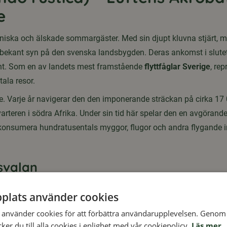
e
niska och älskade sommargäster. Med sin djupt kluvna stjärt, me
lbekant syn på den svenska landsbygden. Deras ankomst i slutet a
länt. Som en av landets mest framstående
flyttfåglar Sverige
, re
tala resor.
e. Varje år navigerar den den imponerande sträckan på cirka 17 
arteren i södra Afrika. Under sin tid här spelar den en avgörande
 konsumera hundratusentals myggor, flugor och andra flygande in
svalan
raditionella jordbrukslandskapet och har minskat i antal i takt
plats använder cookies
t finns dock konkreta åtgärder du kan vidta för att skapa en väl
använder cookies för att förbättra användarupplevelsen. Genom 
ller ett fönster på glänt i lador, garage eller uthus under häck
er du till alla cookies i enlighet med vår cookiepolicy.
Läs mer