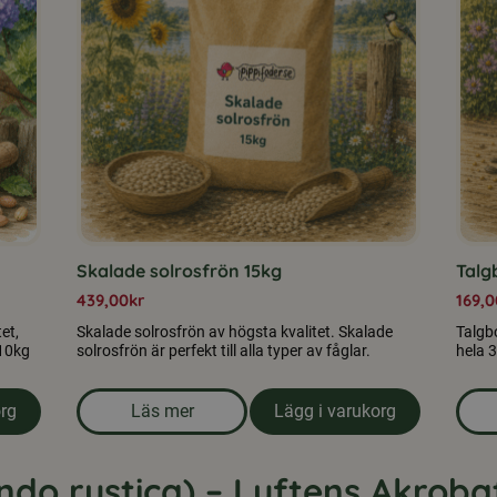
Skalade solrosfrön 15kg
Talgb
439,00
kr
169,0
et,
Skalade solrosfrön av högsta kvalitet. Skalade
Talgbo
 10kg
solrosfrön är perfekt till alla typer av fåglar.
hela 3
org
Läs mer
Lägg i varukorg
ter till fåglar 10 kg
om produkten Skalade solrosfrön 15kg
undo rustica) – Luftens Akroba