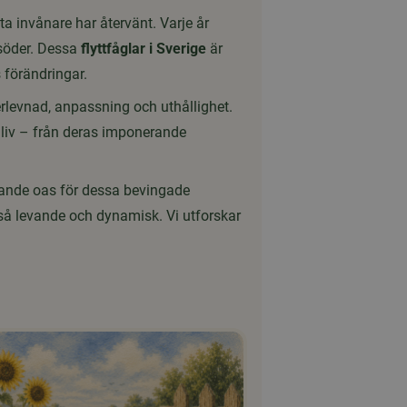
ta invånare har återvänt. Varje år
 söder. Dessa
flyttfåglar i Sverige
är
 förändringar.
erlevnad, anpassning och uthållighet.
s liv – från deras imponerande
nande oas för dessa bevingade
 så levande och dynamisk. Vi utforskar