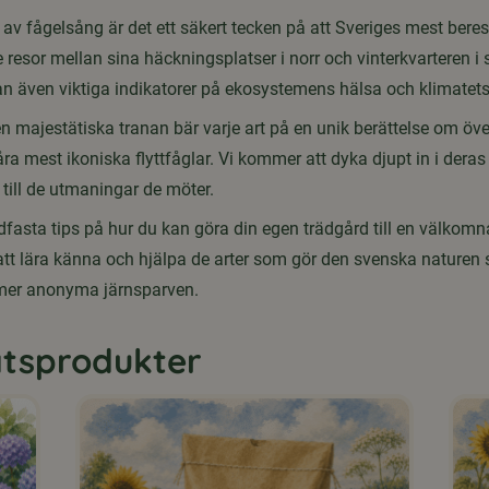
s av fågelsång är det ett säkert tecken på att Sveriges mest beres
resor mellan sina häckningsplatser i norr och vinterkvarteren i
tan även viktiga indikatorer på ekosystemens hälsa och klimatets
en majestätiska tranan bär varje art på en unik berättelse om öv
våra mest ikoniska flyttfåglar. Vi kommer att dyka djupt in i dera
till de utmaningar de möter.
fasta tips på hur du kan göra din egen trädgård till en välkom
 att lära känna och hjälpa de arter som gör den svenska naturen
n mer anonyma järnsparven.
tsprodukter