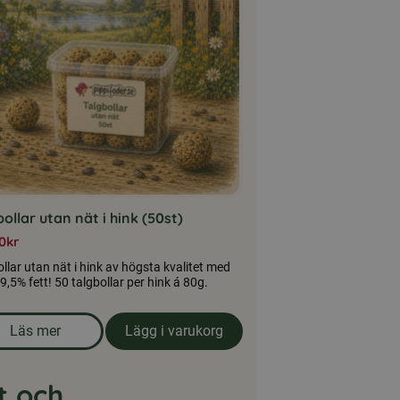
ollar utan nät i hink (50st)
0
kr
llar utan nät i hink av högsta kvalitet med
9,5% fett! 50 talgbollar per hink á 80g.
Läs mer
Lägg i varukorg
om produkten Talgbollar utan nät i hink (50st)
t och