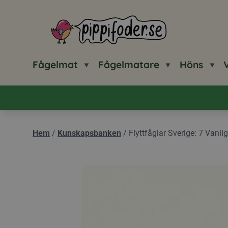
Pippifoder logotyp
Fågelmat
Fågelmatare
Höns
V
Hem
/
Kunskapsbanken
/
Flyttfåglar Sverige: 7 Vanl