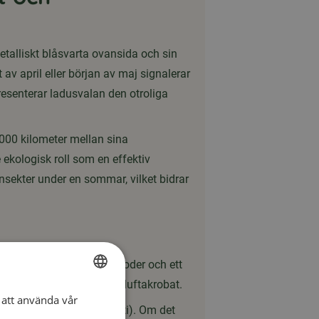
talliskt blåsvarta ovansida och sin
v april eller början av maj signalerar
presenterar ladusvalan den otroliga
000 kilometer mellan sina
 ekologisk roll som en effektiv
sekter under en sommar, vilket bidrar
 med att moderna byggmetoder och ett
komnande miljö för denna luftakrobat.
att använda vår
SWEDISH
ningssäsongen (maj-augusti). Om det