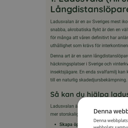
Långdistanslöpar
Ladusvalan är en av Sveriges mest iko
snabba, akrobatiska flykt är den en vä
för många att våren definitivt har an
uthållighet som krävs för interkontinen
Denna art är en sann långdistanslöpar
häckningsplatser i Sverige och vinterkv
insektsjägare. En enda svalfamilj kan
till en naturlig skadedjursbekämpning.
Så kan du hjälpa ladu
Ladusvalan är starkt beroende av det t
Denna webb
mer storskaligt jordbruk tagit över. De
Denna webbplats 
Skapa öppningar:
Lämna en dörr e
webbplats samtyck