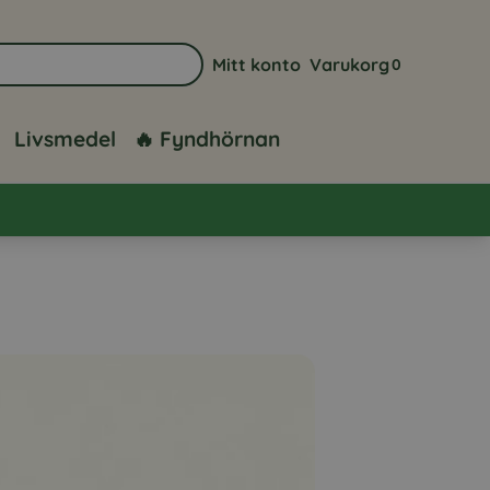
Mitt konto
Varukorg
0
Gå till sidan för mitt konto
Visa din varuk
Livsmedel
🔥 Fyndhörnan