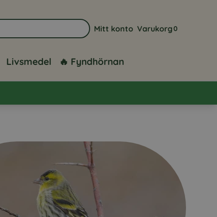
Mitt konto
Varukorg
0
Gå till sidan för mitt konto
Visa din varuk
Livsmedel
🔥 Fyndhörnan