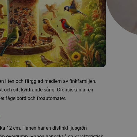
 en liten och färgglad medlem av finkfamiljen.
äkt och sitt kvittrande sång. Grönsiskan är en
ker fågelbord och fröautomater.
n
ka 12 cm. Hanen har en distinkt ljusgrön
grön övergump. Hanen har också en karakteristisk