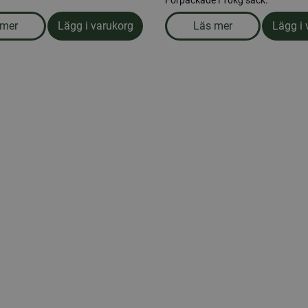
Förpackade i 10kg säck.
 mer
Lägg i varukorg
Läs mer
Lägg i 
om produkten Talgbollar utan nät i hink (50st)
om produkten Skalade