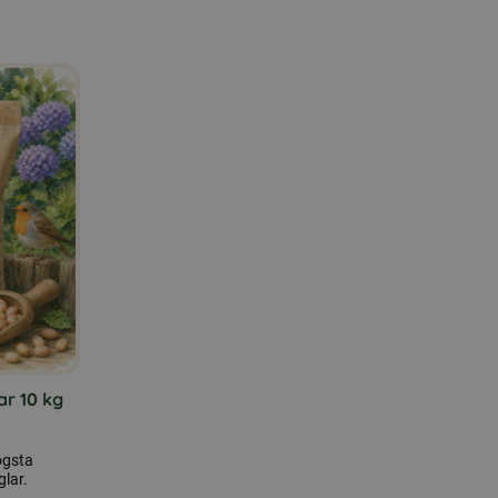
ar 10 kg
högsta
glar.