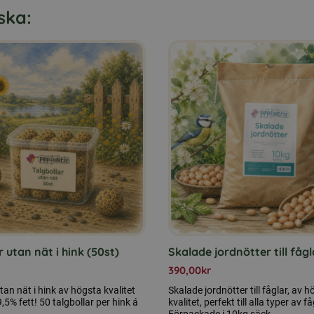
ska:
r utan nät i hink (50st)
Skalade jordnötter till fågl
390,00
kr
tan nät i hink av högsta kvalitet
Skalade jordnötter till fåglar, av 
5% fett! 50 talgbollar per hink á
kvalitet, perfekt till alla typer av få