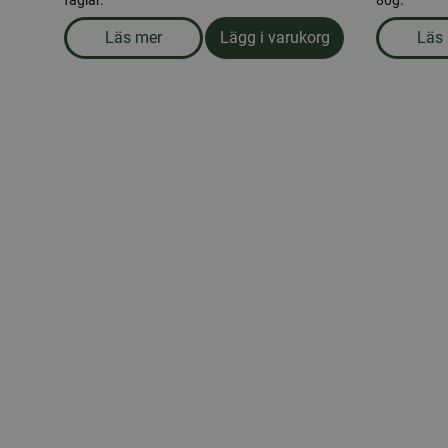
fåglar.
80g.
Läs mer
Lägg i varukorg
Läs
om produkten Skalade solrosfrön 15kg