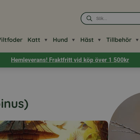
Produktsökning
iltfoder
Katt
Hund
Häst
Tillbehör
Hemleverans! Fraktfritt vid köp över 1 500kr
inus)