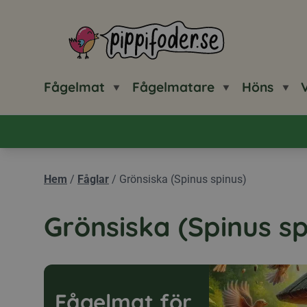
Pippifoder logotyp
Fågelmat
Fågelmatare
Höns
V
Hem
/
Fåglar
/
Grönsiska (Spinus spinus)
Grönsiska (Spinus sp
Fågelmat för