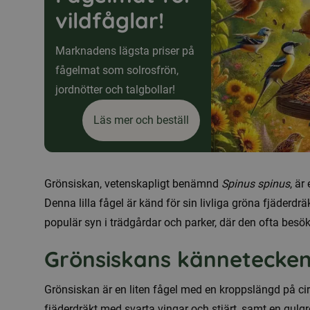
vildfåglar!
Marknadens lägsta priser på
fågelmat som solrosfrön,
jordnötter och talgbollar!
Läs mer och beställ
Grönsiskan, vetenskapligt benämnd
Spinus spinus
, är
Denna lilla fågel är känd för sin livliga gröna fjäderdr
populär syn i trädgårdar och parker, där den ofta besö
Grönsiskans kännetecke
Grönsiskan är en liten fågel med en kroppslängd på cir
fjäderdräkt med svarta vingar och stjärt, samt en gul