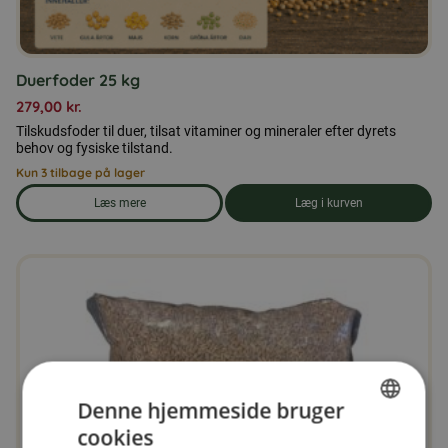
Duerfoder 25 kg
279,00
kr.
Tilskudsfoder til duer, tilsat vitaminer og mineraler efter dyrets
behov og fysiske tilstand.
Kun 3 tilbage på lager
Læs mere
Læg i kurven
om produkten Duerfoder 25 kg
Denne hjemmeside bruger
cookies
SWEDISH