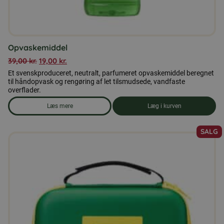
Opvaskemiddel
39,00
kr.
19,00
kr.
Et svenskproduceret, neutralt, parfumeret opvaskemiddel beregnet
til håndopvask og rengøring af let tilsmudsede, vandfaste
overflader.
Læs mere
Læg i kurven
om produkten Opvaskemiddel
SALG