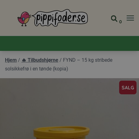
Pippifoder logo
0
Gå til 
Se din
Hjem
/
🔥 Tilbudshjørne
/
FYND – 15 kg stribede
solsikkefrø i en tønde (kopia)
SALG