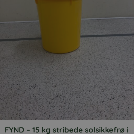
FYND – 15 kg stribede solsikkefrø i