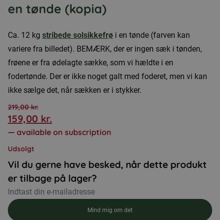
en tønde (kopia)
Ca. 12 kg
stribede solsikkefrø
i en tønde (farven kan
variere fra billedet). BEMÆRK, der er ingen sæk i tønden,
frøene er fra ødelagte sække, som vi hældte i en
fodertønde. Der er ikke noget galt med foderet, men vi kan
ikke sælge det, når sækken er i stykker.
219,00
kr.
159,00
kr.
Den
Den
—
available on subscription
oprindelige
aktuelle
Udsolgt
pris
pris
Vil du gerne have besked, når dette produkt
var:
er:
er tilbage på lager?
219,00 kr..
159,00 kr..
Mind mig om det