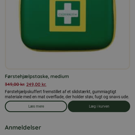
Førstehjælpstaske, medium
349,00
kr.
249,00
kr.
Førstehjælpskuffert fremstillet af et slidstærkt, gummiagtigt
materiale med en mat overflade, der holder støv, fugt og snavs ude.
Læs mere
Læg i kurven
om produkten Førstehjælpstaske, medium
Anmeldelser