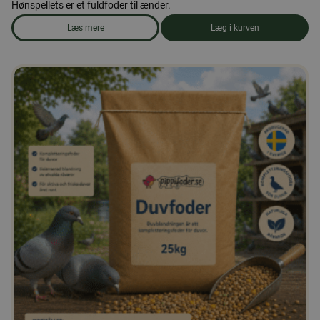
Hønspellets er et fuldfoder til ænder.
Læs mere
Læg i kurven
om produkten Andefoder, piller 25 kg