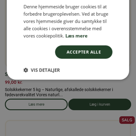
Denne hjemmeside bruger cookies til at
FINNISH
forbedre brugeroplevelsen. Ved at bruge
DANISH
vores hjemmeside giver du samtykke til
alle cookies i overensstemmelse med
NORWEGIAN
vores cookiepolitik.
Læs mere
ACCEPTER ALLE
VIS DETALJER
Solsikkekerner 5 kg
99,00
kr.
Solsikkekerner 5 kg – Naturlige, afskallede solsikkekerner i
fødevarekvalitet Vores naturl...
Læs mere
Læg i kurven
om produkten Solsikkekerner 5 kg
SALG