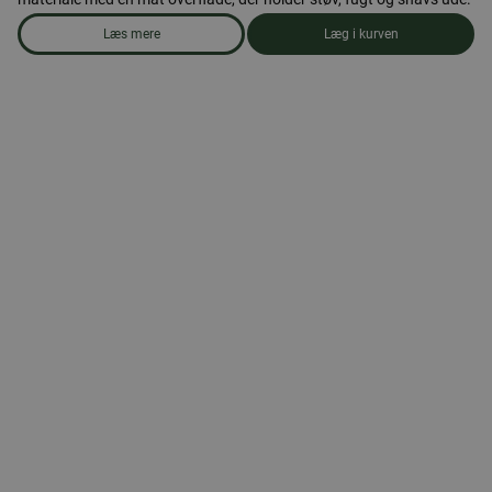
Læs mere
Læg i kurven
om produkten Førstehjælpstaske, medium