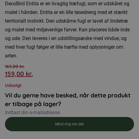
DecoBird Entita er en livagtig træfugl, som er udskåret og
malet i hånden. Entita er en lille tøsedreng med et stærkt
territorialt instinkt. Den udskårne fugl er lavet af lindetræ
og malet med miljøvenlige farver. Kan placeres både inde
og ude. Den leveres i en udstillingsæske med vindue, og
med hver fugl følger et lille hæfte med oplysninger om
arten.
169,00
kr.
159,00
kr.
Den
Den
oprindelige
aktuelle
Udsolgt
pris
pris
Vil du gerne have besked, når dette produkt
var:
er:
er tilbage på lager?
169,00 kr..
159,00 kr..
Mind mig om det