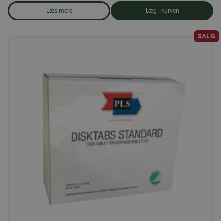
Læs mere
Læg i kurven
om produkten Solsikkekerner 5 kg
SALG