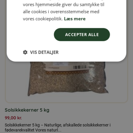
DANISH
vores hjemmeside giver du samtykke til
alle cookies i overensstemmelse med
NORWEGIAN
vores cookiepolitik.
Læs mere
ACCEPTER ALLE
VIS DETALJER
Solsikkekerner 5 kg
99,00
kr.
Solsikkekerner 5 kg – Naturlige, afskallede solsikkekerner i
fødevarekvalitet Vores naturl...