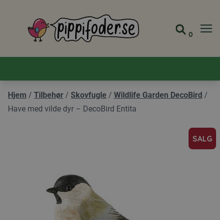
Pippifoder logo
0
Gå til 
Se din
Hjem
/
Tilbehør
/
Skovfugle
/
Wildlife Garden DecoBird
/
Have med vilde dyr – DecoBird Entita
SALG