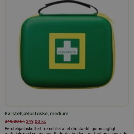
Førstehjælpstaske, medium
349,00
kr.
249,00
kr.
Førstehjælpskuffert fremstillet af et slidstærkt, gummiagtigt
materiale med en mat overflade, der holder støv, fugt og snavs ude.