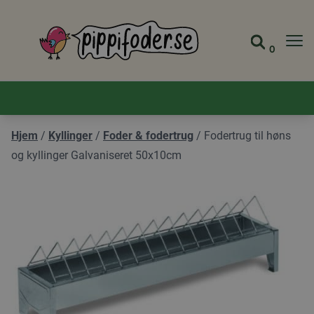
Pippifoder logo
0
Gå til 
Se din
Hjem
/
Kyllinger
/
Foder & fodertrug
/
Fodertrug til høns
og kyllinger Galvaniseret 50x10cm