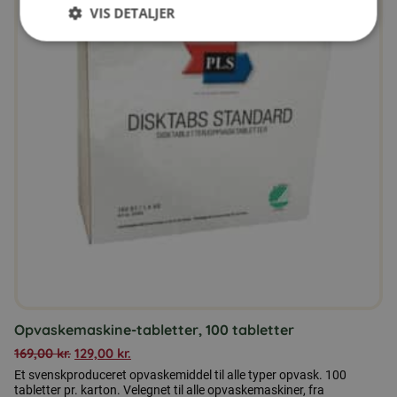
VIS DETALJER
Opvaskemaskine-tabletter, 100 tabletter
169,00
kr.
129,00
kr.
Et svenskproduceret opvaskemiddel til alle typer opvask. 100
tabletter pr. karton. Velegnet til alle opvaskemaskiner, fra