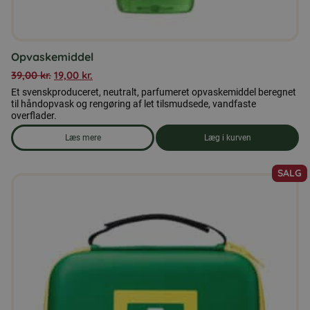
Opvaskemiddel
39,00
kr.
19,00
kr.
Et svenskproduceret, neutralt, parfumeret opvaskemiddel beregnet
til håndopvask og rengøring af let tilsmudsede, vandfaste
overflader.
Læs mere
Læg i kurven
om produkten Opvaskemiddel
SALG