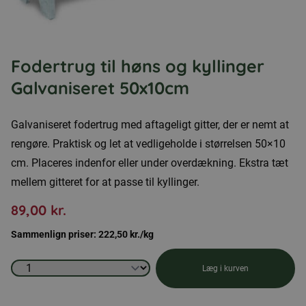
Fodertrug til høns og kyllinger
Galvaniseret 50x10cm
Galvaniseret fodertrug med aftageligt gitter, der er nemt at
rengøre. Praktisk og let at vedligeholde i størrelsen 50×10
cm. Placeres indenfor eller under overdækning. Ekstra tæt
mellem gitteret for at passe til kyllinger.
89,00
kr.
Sammenlign priser:
222,50
kr.
/kg
Fodertrug
Læg i kurven
til
høns