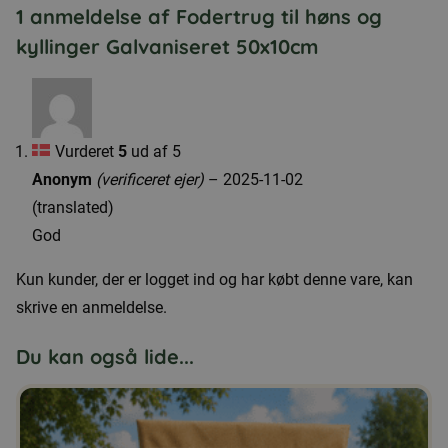
1 anmeldelse af
Fodertrug til høns og
og
kyllinger Galvaniseret 50x10cm
kyllinger
Galvaniseret
50x10cm
antal
Vurderet
5
ud af 5
Anonym
(verificeret ejer)
–
2025-11-02
(translated)
God
Kun kunder, der er logget ind og har købt denne vare, kan
skrive en anmeldelse.
Du kan også lide...