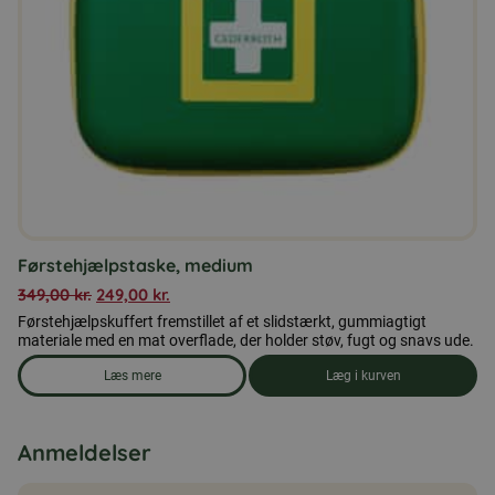
Førstehjælpstaske, medium
349,00
kr.
249,00
kr.
Førstehjælpskuffert fremstillet af et slidstærkt, gummiagtigt
materiale med en mat overflade, der holder støv, fugt og snavs ude.
Læs mere
Læg i kurven
om produkten Førstehjælpstaske, medium
Anmeldelser