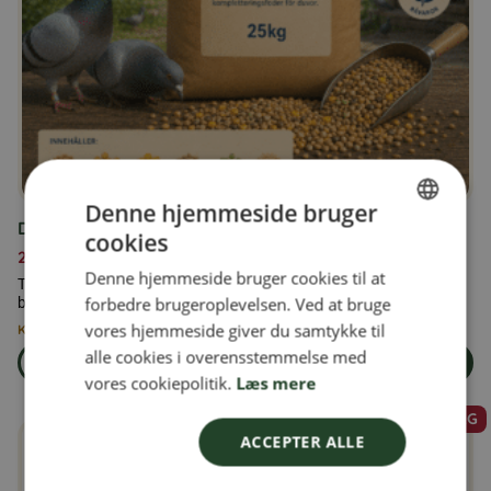
Denne hjemmeside bruger
Duerfoder 25 kg
cookies
SWEDISH
279,00
kr.
Denne hjemmeside bruger cookies til at
FINNISH
Tilskudsfoder til duer, tilsat vitaminer og mineraler efter dyrets
forbedre brugeroplevelsen. Ved at bruge
behov og fysiske tilstand.
DANISH
vores hjemmeside giver du samtykke til
Kun 3 tilbage på lager
alle cookies i overensstemmelse med
NORWEGIAN
Læs mere
Læg i kurven
om produkten Duerfoder 25 kg
vores cookiepolitik.
Læs mere
SALG
ACCEPTER ALLE