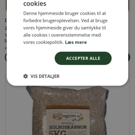
cookies
SWEDISH
Denne hjemmeside bruger cookies til at
FINNISH
Duerfoder 25 kg
forbedre brugeroplevelsen. Ved at bruge
DANISH
vores hjemmeside giver du samtykke til
279,00
kr.
alle cookies i overensstemmelse med
NORWEGIAN
Tilskudsfoder til duer, tilsat vitaminer og mineraler efter dyrets
behov og fysiske tilstand.
vores cookiepolitik.
Læs mere
Kun 3 tilbage på lager
Læs mere
ACCEPTER ALLE
Læg i kurven
om produkten Duerfoder 25 kg
VIS DETALJER