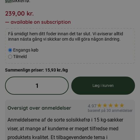
sol
sikkefrø.
239,00
kr.
—
available on subscription
Få smidigt hem ditt foder innan det tar slut. Vi aviserar alltid
innan nästa gång vi skickar om du vill göra någon ändring.
Velg
Engangs køb
kjøpstype
Tilmeld
Sammenlign priser:
15,93
kr.
/kg
Sorte
Læg i kurven
solsikkefrø
15
★
★
★
★
★
★
4.97
kg
Oversigt over anmeldelser
baseret på 30 anmeldelser
antal
Anmeldelserne af de sorte solsikkefrø i 15 kg-sækker
viser, at mange af kunderne er meget tilfredse med
produktets kvalitet. Et tilbagevendende tema i