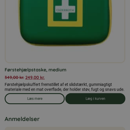
Førstehjælpstaske, medium
349,00
kr.
249,00
kr.
Førstehjælpskuffert fremstillet af et slidstærkt, gummiagtigt
materiale med en mat overflade, der holder støv, fugt og snavs ude.
Læs mere
Læg i kurven
om produkten Førstehjælpstaske, medium
Anmeldelser