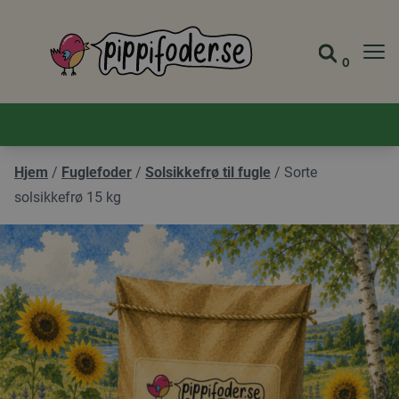
Pippifoder logo
0
Gå til 
Se din
Hjem
/
Fuglefoder
/
Solsikkefrø til fugle
/
Sorte
solsikkefrø 15 kg