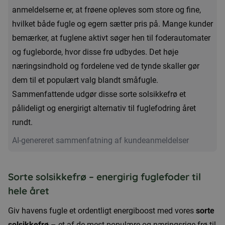
anmeldelserne er, at frøene opleves som store og fine,
hvilket både fugle og egern sætter pris på. Mange kunder
bemærker, at fuglene aktivt søger hen til foderautomater
og fugleborde, hvor disse frø udbydes. Det høje
næringsindhold og fordelene ved de tynde skaller gør
dem til et populært valg blandt småfugle.
Sammenfattende udgør disse sorte solsikkefrø et
pålideligt og energirigt alternativ til fuglefodring året
rundt.
AI-genereret sammenfatning af kundeanmeldelser
Sorte solsikkefrø – energirig fuglefoder til
hele året
Giv havens fugle et ordentligt energiboost med vores
sorte
solsikkefrø
– et af de mest populære og næringsrige frø til