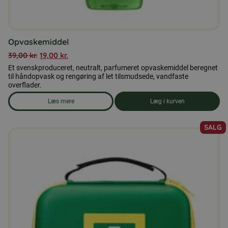
Opvaskemiddel
39,00
kr.
19,00
kr.
Et svenskproduceret, neutralt, parfumeret opvaskemiddel beregnet
til håndopvask og rengøring af let tilsmudsede, vandfaste
overflader.
Læs mere
Læg i kurven
om produkten Opvaskemiddel
SALG