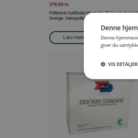
279,00
kr.
Pelleteret fuldfoder til ænder, 25 kg, produceret
Sverige. Hønspellets er et fuldfoder til ænder.
Denne hjem
Læs mere
Denne hjemmeside
Læg i kurven
om produkten Andefoder, pille
giver du samtykke
VIS DETALJER