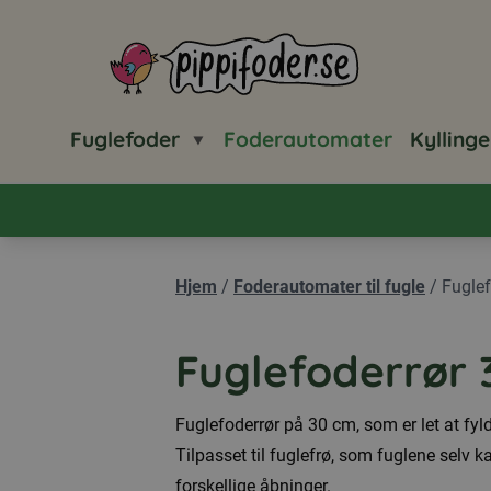
Pippifoder logo
Fuglefoder
Foderautomater
Kyllinge
Hjem
/
Foderautomater til fugle
/
Fuglef
Fuglefoderrør 
Fuglefoderrør på 30 cm, som er let at fyl
Tilpasset til fuglefrø, som fuglene selv 
forskellige åbninger.