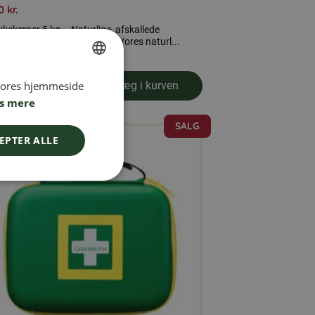
00
kr.
kkekerner 5 kg – Naturlige, afskallede
kkekerner i fødevarekvalitet Vores naturl...
 vores hjemmeside
Læs mere
SWEDISH
Læg i kurven
om produkten Solsikkekerner 5 kg
s mere
FINNISH
SALG
DANISH
EPTER ALLE
NORWEGIAN