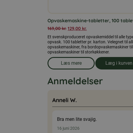
Opvaskemaskine-tabletter, 100 table
169,00
kr.
129,00
kr.
Et svenskproduceret opvaskemiddel til alle typ
opvask. 100 tabletter pr. karton. Velegnet til al
opvaskemaskiner, fra bordopvaskemaskiner til
opvaskemaskiner til storkøkkener.
Læs mere
Læg i kurven
om produkten Opvaskemaskine-
Anmeldelser
Anneli W.
Bra men lite svajig.
16 juni 2026