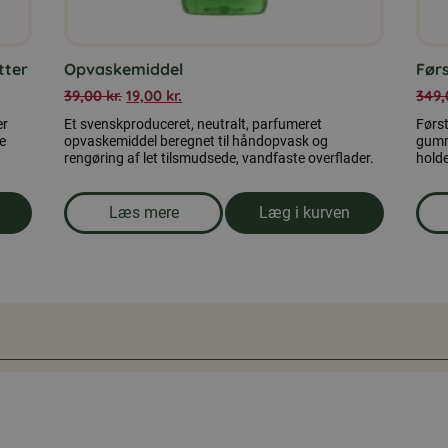
tter
Opvaskemiddel
Før
39,00
kr.
19,00
kr.
349
er
Et svenskproduceret, neutralt, parfumeret
Først
le
opvaskemiddel beregnet til håndopvask og
gumm
rengøring af let tilsmudsede, vandfaste overflader.
holde
Læs mere
Læg i kurven
tabletter, 100 tabletter
om produkten Opvaskemiddel