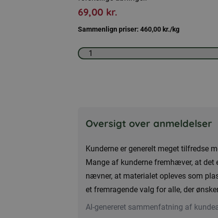
69,00
kr.
Sammenlign priser:
460,00
kr.
/kg
Fuglefoderrør
30
cm,
sort
antal
Oversigt over anmeldelser
Kunderne er generelt meget tilfredse m
Mange af kunderne fremhæver, at det er
nævner, at materialet opleves som plas
et fremragende valg for alle, der ønsker
AI-genereret sammenfatning af kunde