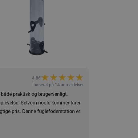
★
★
★
★
★
★
4.86
baseret på 14 anmeldelser
 både praktisk og brugervenligt.
geroplevelse. Selvom nogle kommentarer
tige pris. Denne fuglefoderstation er