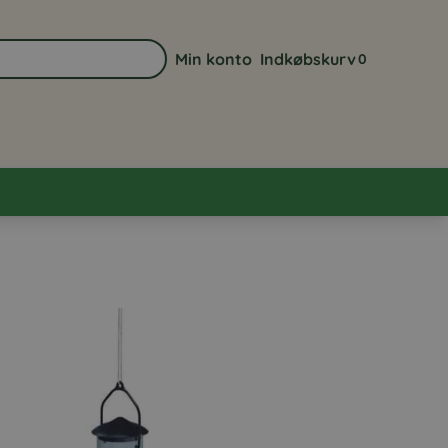
Min konto
Indkøbskurv
0
Gå til min kontoside
Se din indkøbsk