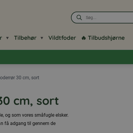
Products
search
r
Tilbehør
Vildtfoder
🔥 Tilbudshjørne
oderrør 30 cm, sort
30 cm, sort
de, og som vores småfugle elsker.
kan få adgang til gennem de