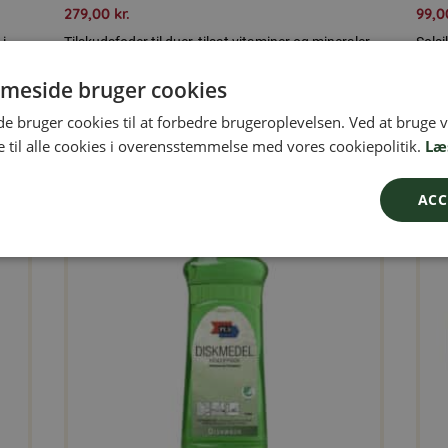
279,00
kr.
99,
 i
Tilskudsfoder til duer, tilsat vitaminer og mineraler
Solsi
efter dyrets behov og fysiske tilstand.
solsi
meside bruger cookies
Kun 3 tilbage på lager
 bruger cookies til at forbedre brugeroplevelsen. Ved at bruge
Læs mere
Læg i kurven
r 25 kg
om produkten Duerfoder 25 kg
 til alle cookies i overensstemmelse med vores cookiepolitik.
Læ
SALG
SALG
ACC