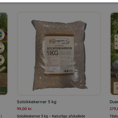
Solsikkekerner 5 kg
Due
99,00
kr.
279
 i
Solsikkekerner 5 kg – Naturlige, afskallede
Tilsk