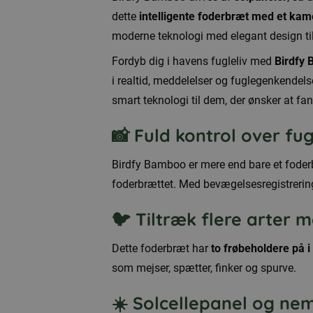
med
dette
intelligente foderbræt med et kam
kamera
moderne teknologi med elegant design til 
inkl.
Fordyb dig i havens fugleliv med
Birdfy
solceller
i realtid, meddelelser og fuglegenkende
og
smart teknologi til dem, der ønsker at fa
livstidslicens
antal
📸 Fuld kontrol over fu
Birdfy Bamboo er mere end bare et foder
foderbrættet. Med bevægelsesregistrering 
🐦 Tiltræk flere arter 
Dette foderbræt har
to frøbeholdere på i a
som mejser, spætter, finker og spurve.
☀️ Solcellepanel og nem