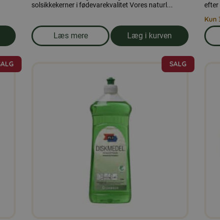
solsikkekerner i fødevarekvalitet Vores naturl...
efter
Kun 
Læs mere
Læg i kurven
r 25 kg
om produkten Solsikkekerner 5 kg
SALG
SALG