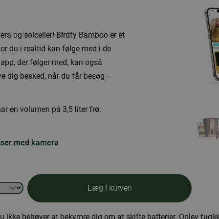
a og solceller! Birdfy Bamboo er et
 du i realtid kan følge med i de
 app, der følger med, kan også
ive dig besked, når du får besøg –
r en volumen på 3,5 liter frø.
asser med kamera
Læg i kurven
du ikke behøver at bekymre dig om at skifte batterier. Oplev fugl