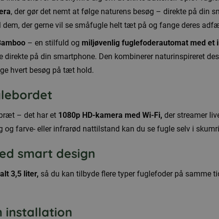
era
, der gør det nemt at følge naturens besøg – direkte på din
dem, der gerne vil se småfugle helt tæt på og fange deres adfærd
 Bamboo
– en stilfuld og
miljøvenlig fuglefoderautomat med et
lse direkte på din smartphone. Den kombinerer naturinspireret 
nge hvert besøg på tæt hold.
glebordet
bræt – det har et
1080p HD-kamera med Wi-Fi,
der streamer liv
og farve- eller infrarød nattilstand kan du se fugle selv i skum
med smart design
lt 3,5 liter,
så du kan tilbyde flere typer fuglefoder på samme tid –
 installation