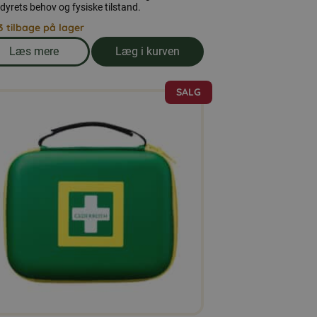
 dyrets behov og fysiske tilstand.
3 tilbage på lager
Læs mere
Læg i kurven
om produkten Duerfoder 25 kg
SALG