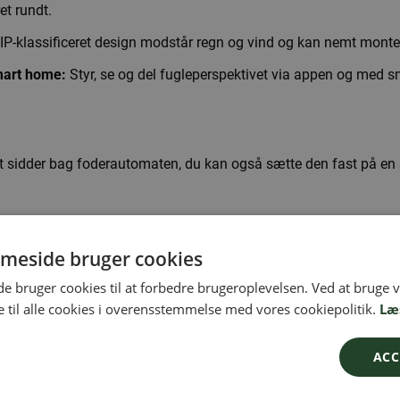
et rundt.
IP-klassificeret design modstår regn og vind og kan nemt montere
mart home:
Styr, se og del fugleperspektivet via appen og med s
sidder bag foderautomaten, du kan også sætte den fast på en st
meside bruger cookies
gervejledning på svensk
 bruger cookies til at forbedre brugeroplevelsen. Ved at bruge
 til alle cookies i overensstemmelse med vores cookiepolitik.
Læ
dfy Bamboo Lite på svensk:
ACC