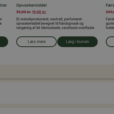
tter
Opvaskemiddel
Før
39,00
kr.
19,00
kr.
349
er
Et svenskproduceret, neutralt, parfumeret
Først
le
opvaskemiddel beregnet til håndopvask og
gumm
rengøring af let tilsmudsede, vandfaste overflader.
holde
Læs mere
Læg i kurven
tabletter, 100 tabletter
om produkten Opvaskemiddel