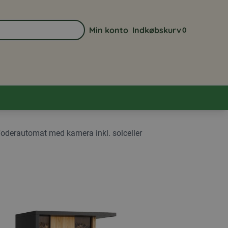
Min konto
Indkøbskurv
0
Gå til min kontoside
Se din indkøbsk
foderautomat med kamera inkl. solceller