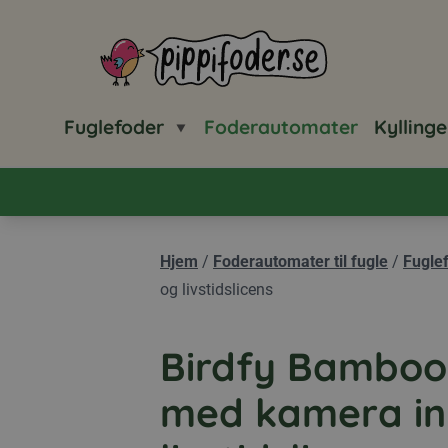
Pippifoder logo
Fuglefoder
Foderautomater
Kyllinge
Hjem
/
Foderautomater til fugle
/
Fugle
og livstidslicens
Birdfy Bamboo
med kamera ink