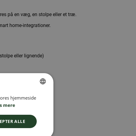
s på en væg, en stolpe eller et træ.
mart home-integrationer.
olpe eller lignende)
 vores hjemmeside
SWEDISH
s mere
FINNISH
DANISH
EPTER ALLE
NORWEGIAN