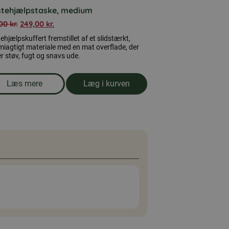
stehjælpstaske, medium
,00
kr.
249,00
kr.
ehjælpskuffert fremstillet af et slidstærkt,
iagtigt materiale med en mat overflade, der
r støv, fugt og snavs ude.
Læs mere
Læg i kurven
om produkten Førstehjælpstaske, medium