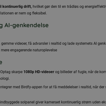
l kontinuerlig drift,
hvilket gør den til en trådløs og energieffekt
llationen er nem og fleksibel.
og AI-genkendelse
 gemme videoer, få advarsler i realtid og lade systemets AI genk
u mere engagerende naturoplevelse
e
Optag skarpe
1080p HD-videoer
og billeder af fugle, når de ko
ologi.
ntegrer med Birdfy-appen for at få meddelelser i realtid, når der
indbyggede solpanel giver kameraet kontinuerlig strøm uden ekste