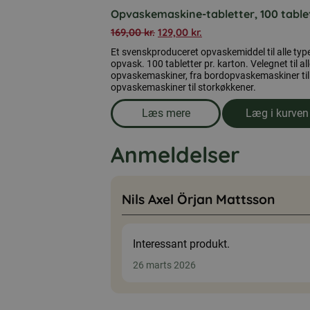
Opvaskemaskine-tabletter, 100 table
169,00
kr.
129,00
kr.
Et svenskproduceret opvaskemiddel til alle typ
opvask. 100 tabletter pr. karton. Velegnet til al
opvaskemaskiner, fra bordopvaskemaskiner til
opvaskemaskiner til storkøkkener.
Læs mere
Læg i kurven
om produkten Opvaskemaskine-
Anmeldelser
Nils Axel Örjan Mattsson
Interessant produkt.
26 marts 2026