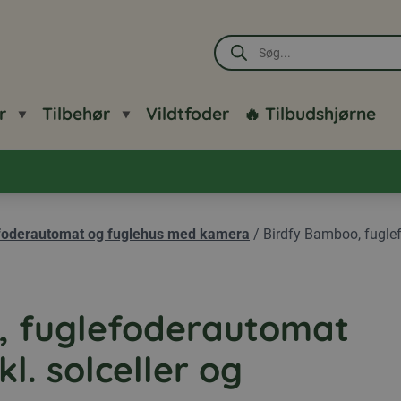
Products
search
r
Tilbehør
Vildtfoder
🔥 Tilbudshjørne
foderautomat og fuglehus med kamera
/
Birdfy Bamboo, fugle
, fuglefoderautomat
l. solceller og