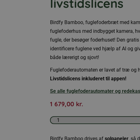
livstidslicens
Birdfy Bamboo, fuglefoderbræt med kamer
fuglefoderhus med indbygget kamera, hvor
fugle, der besøger foderhuset! Den gratis
identificere fuglene ved hjælp af AI og g
både lærerigt og sjovt!
Fuglefoderautomaten er lavet af træ og ha
Livstidslicens inkluderet til appen!
Se alle fuglefoderautomater og redek
1 679,00
kr.
Birdfy
Bamboo,
fuglefoderautomat
Birdfy Bamboo drives af
solpaneler
, så 