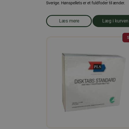
Sverige. Hønspellets er et fuldfoder til ænder.
Læs mere
Læg i kurven
om produkten Andefoder, pille